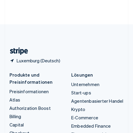
Vereinigte Arabische Emirate
English
Vereinigte Staaten
English
Español
简体中文
Vereinigtes Königreich
English
Zypern
English
Luxemburg (Deutsch)
Produkte und
Lösungen
Preisinformationen
Unternehmen
Preisinformationen
Start-ups
Atlas
Agentenbasierter Handel
Authorization Boost
Krypto
Billing
E-Commerce
Capital
Embedded Finance
Checkout