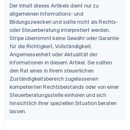
Der Inhalt dieses Artikels dient nur zu
allgemeinen Informations- und
Bildungszwecken und sollte nicht als Rechts-
Australien
oder Steuerberatung interpretiert werden.
English
Belgien
Stripe übernimmt keine Gewähr oder Garantie
Nederlands
Français
Deutsch
English
für die Richtigkeit, Vollständigkeit,
Brasilien
Português
English
Angemessenheit oder Aktualität der
Bulgarien
Informationen in diesem Artikel. Sie sollten
English
Dänemark
den Rat eines in Ihrem steuerlichen
English
Zuständigkeitsbereich zugelassenen
Deutschland
kompetenten Rechtsbeistands oder von einer
Deutsch
English
Estland
Steuerberatungsstelle einholen und sich
English
hinsichtlich Ihrer speziellen Situation beraten
Festlandchina
lassen.
简体中文
English
Finnland
English
Svenska
Frankreich