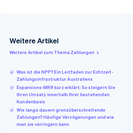
Français
English
Gibraltar
English
Griechenland
English
Indien
Weitere Artikel
English
Irland
Weitere Artikel zum Thema Zahlungen
English
Italien
Italiano
English
Japan
Was ist die NPP? Ein Leitfaden zur Echtzeit-
日本語
English
Zahlungsinfrastruktur Australiens
Kanada
Expansions-MRR kurz erklärt: So steigern Sie
English
Français
Ihren Umsatz innerhalb Ihrer bestehenden
Kroatien
English
Italiano
Kundenbasis
Lettland
Wie lange dauern grenzüberschreitende
English
Zahlungen? Häufige Verzögerungen und wie
Liechtenstein
man sie verringern kann
Deutsch
English
Litauen