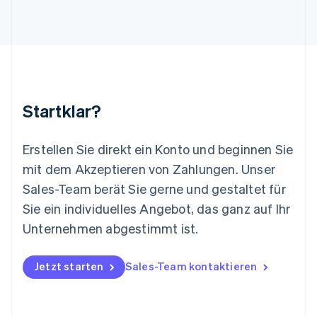
English
Luxemburg
Français
Deutsch
English
Malaysia
English
简体中文
Malta
English
Startklar?
Mexiko
Español
English
Neuseeland
Erstellen Sie direkt ein Konto und beginnen Sie
English
mit dem Akzeptieren von Zahlungen. Unser
Niederlande
Nederlands
English
Sales-Team berät Sie gerne und gestaltet für
Norwegen
Sie ein individuelles Angebot, das ganz auf Ihr
English
Österreich
Unternehmen abgestimmt ist.
Deutsch
English
Polen
Jetzt starten
Sales-Team kontaktieren
English
Portugal
Português
English
Rumänien