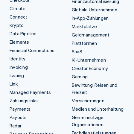
Finanzautomatisierung
Climate
Globale Unternehmen
Connect
In-App-Zahlungen
Krypto
Marktplätze
Data Pipeline
Geldmanagement
Elements
Plattformen
Financial Connections
SaaS
Identity
KI-Unternehmen
Invoicing
Creator Economy
Issuing
Gaming
Link
Bewirtung, Reisen und
Managed Payments
Freizeit
Zahlungslinks
Versicherungen
Payments
Medien und Unterhaltung
Payouts
Gemeinnützige
Organisationen
Radar
Fachdienstleistungen
Revenue Recognition