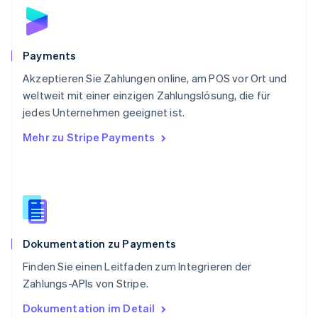
English
Schweden
Svenska
English
Schweiz
Payments
Deutsch
Français
Italiano
English
Akzeptieren Sie Zahlungen online, am POS vor Ort und
Singapur
English
简体中文
weltweit mit einer einzigen Zahlungslösung, die für
Slowakei
jedes Unternehmen geeignet ist.
English
Mehr zu Stripe Payments
Slowenien
English
Italiano
Sonderverwaltungsregion Hongkong,
China
English
简体中文
Spanien
Español
English
Dokumentation zu Payments
Thailand
ไทย
English
Finden Sie einen Leitfaden zum Integrieren der
Tschechische Republik
Zahlungs-APIs von Stripe.
English
Ungarn
Dokumentation im Detail
English