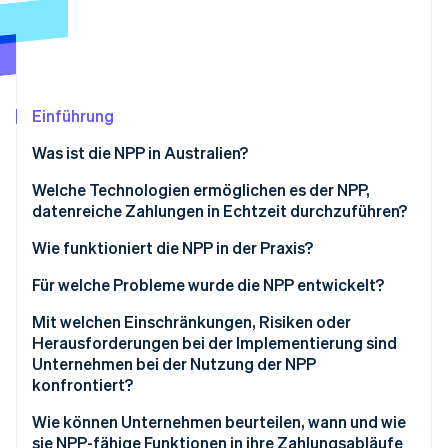
Betrugsprävention
Ecosystem
Atlas
Start-up-Gründung
Partner
Stripe App-Marktplatz
Climate
CO₂-Entnahme
Einführung
Identity
Was ist die NPP in Australien?
Online-Identitätsprüfung
Welche Technologien ermöglichen es der NPP,
datenreiche Zahlungen in Echtzeit durchzuführen?
Wie funktioniert die NPP in der Praxis?
Stripe-Sessions 2026
Für welche Probleme wurde die NPP entwickelt?
Erfahren Sie, wie Stripe Lösungen für die Wirts
Jetzt ansehen
Mit welchen Einschränkungen, Risiken oder
Herausforderungen bei der Implementierung sind
Unternehmen bei der Nutzung der NPP
konfrontiert?
Wie können Unternehmen beurteilen, wann und wie
sie NPP-fähige Funktionen in ihre Zahlungsabläufe