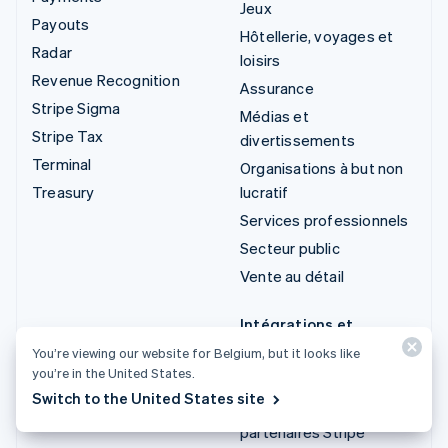
Jeux
Payouts
Hôtellerie, voyages et
Radar
loisirs
Revenue Recognition
Assurance
Stripe Sigma
Médias et
Stripe Tax
divertissements
Terminal
Organisations à but non
Treasury
lucratif
Services professionnels
Secteur public
Vente au détail
Intégrations et
solutions sur mesure
You’re viewing our website for Belgium, but it looks like
you’re in the United States.
Stripe App Marketplace
Switch to the United States site
Écosystème de
partenaires Stripe