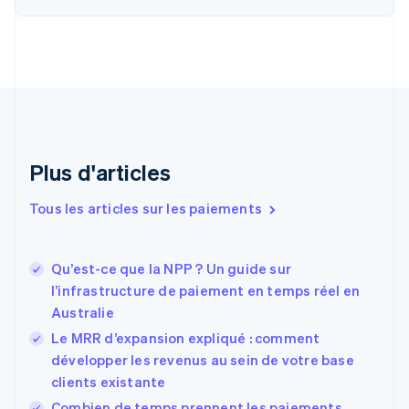
English
Français
Chine continentale
简体中文
English
Chypre
English
Croatie
English
Italiano
Danemark
English
Plus d'articles
Émirats arabes unis
English
Tous les articles sur les paiements
Espagne
Español
English
Estonie
Qu’est-ce que la NPP ? Un guide sur
English
l’infrastructure de paiement en temps réel en
États-Unis
Australie
English
Español
简体中文
Finlande
Le MRR d’expansion expliqué : comment
English
Svenska
développer les revenus au sein de votre base
France
clients existante
Français
English
Combien de temps prennent les paiements
Gibraltar