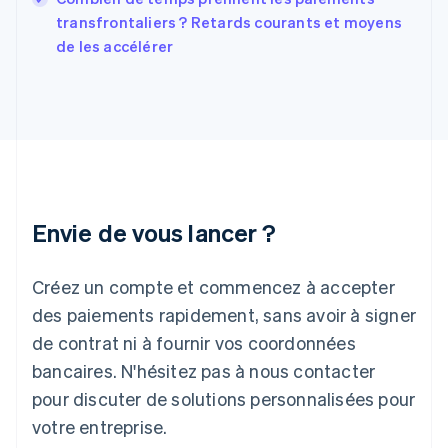
English
transfrontaliers ? Retards courants et moyens
Grèce
de les accélérer
English
Hongrie
English
Inde
English
Irlande
English
Italie
Italiano
English
Envie de vous lancer ?
Japon
日本語
English
Créez un compte et commencez à accepter
Lettonie
English
des paiements rapidement, sans avoir à signer
Liechtenstein
de contrat ni à fournir vos coordonnées
Deutsch
English
Lituanie
bancaires. N'hésitez pas à nous contacter
English
pour discuter de solutions personnalisées pour
Luxembourg
votre entreprise.
Français
Deutsch
English
Malaisie