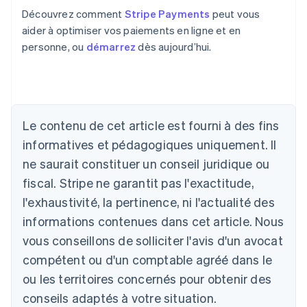
Découvrez comment
Stripe Payments
peut vous
aider à optimiser vos paiements en ligne et en
personne, ou
démarrez
dès aujourd’hui.
Le contenu de cet article est fourni à des fins
Allemagne
informatives et pédagogiques uniquement. Il
Deutsch
English
ne saurait constituer un conseil juridique ou
Australie
fiscal. Stripe ne garantit pas l'exactitude,
English
Autriche
l'exhaustivité, la pertinence, ni l'actualité des
Deutsch
English
informations contenues dans cet article. Nous
Belgique
vous conseillons de solliciter l'avis d'un avocat
Nederlands
Français
Deutsch
English
Brésil
compétent ou d'un comptable agréé dans le
Português
English
ou les territoires concernés pour obtenir des
Bulgarie
English
conseils adaptés à votre situation.
Canada