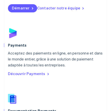
English
简体中文
Démarrer
Contacter notre équipe
Malte
English
Mexique
Español
English
Norvège
English
Nouvelle-Zélande
English
Payments
Pays-Bas
Acceptez des paiements en ligne, en personne et dans
Nederlands
English
le monde entier, grâce à une solution de paiement
Pologne
English
adaptée à toutes les entreprises.
Portugal
Découvrir Payments
Português
English
R.A.S. de Hong Kong, Chine
English
简体中文
République tchèque
English
Roumanie
English
Documentation Payments
Royaume-Uni