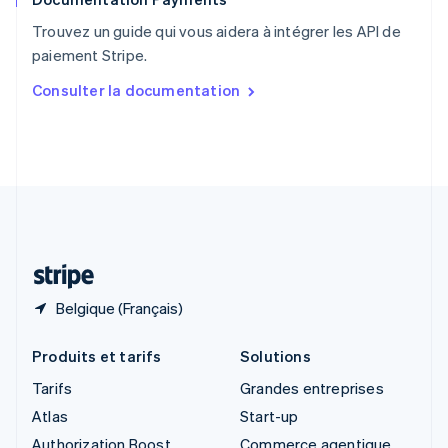
English
Trouvez un guide qui vous aidera à intégrer les API de
Singapour
paiement Stripe.
English
简体中文
Slovaquie
Consulter la documentation
English
Slovénie
English
Italiano
Suède
Svenska
English
Suisse
Deutsch
Français
Italiano
English
Thaïlande
ไทย
English
Belgique (Français)
Produits et tarifs
Solutions
Tarifs
Grandes entreprises
Atlas
Start-up
Authorization Boost
Commerce agentique