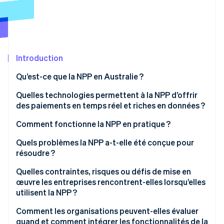
Découvrez les prochaines évolutions
Commerce en ligne
Radar
Prévention de la fraude
Écosystème
Atlas
Constitution de start-up
Introduction
Partenaires
Climate
Stripe App Marketplace
Qu’est-ce que la NPP en Australie ?
Élimination du carbone
Quelles technologies permettent à la NPP d’offrir
Identity
Vérification de l'identité
des paiements en temps réel et riches en données ?
Comment fonctionne la NPP en pratique ?
Quels problèmes la NPP a-t-elle été conçue pour
résoudre ?
Stripe Sessions 2026
Quelles contraintes, risques ou défis de mise en
Découvrez comment Stripe construit l’infrastructure écono
Regarder la vidéo
œuvre les entreprises rencontrent-elles lorsqu’elles
utilisent la NPP ?
Comment les organisations peuvent-elles évaluer
quand et comment intégrer les fonctionnalités de la