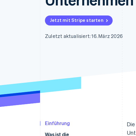
Optimierung der
Datensynchronisier
Autorisierungsraten
Link
Beschleunigter Bezahlvorgang
Jetzt mit Stripe starten
Financial Connections
Verbundene Finanzdaten
Zuletzt aktualisiert: 16. März 2026
Einführung
Die
Unt
Was ist die