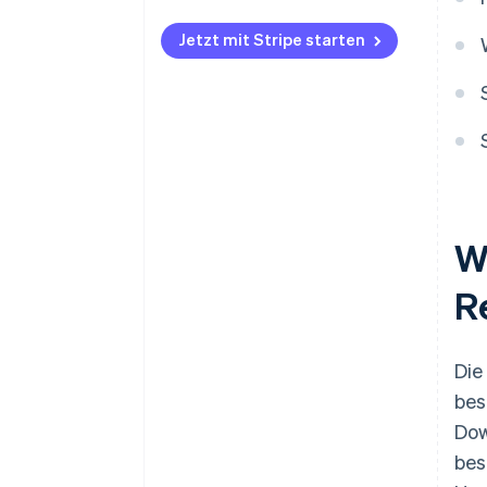
Jetzt mit Stripe starten
W
R
Die
bes
Dow
bes