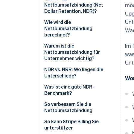
Nettoumsatzbindung (Net
möc
Dollar Retention, NDR)?
Upg
Unt
Wie wird die
Nettoumsatzbindung
Wac
berechnet?
Im 
Warum ist die
Nettoumsatzbindung für
was
Unternehmen wichtig?
Unt
Was die NDR anzeigt
NDR vs. NRR: Wo liegen die
Unterschiede?
Wor
Auswirkungen der NDR auf die
Unternehmen
Was ist eine gute NDR-
Benchmark?
Die Bedeutung von NDR-
So verbessern Sie die
Benchmarks
Nettoumsatzbindung
Faktoren, die die ideale
So kann Stripe Billing Sie
Benchmark beeinflussen
unterstützen