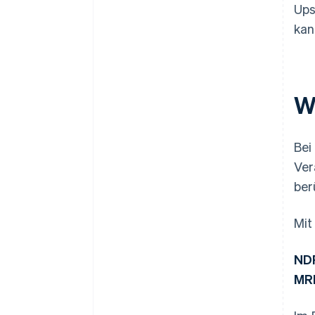
Ups
kan
W
Bei
Ver
ber
Mit
NDR
MRR