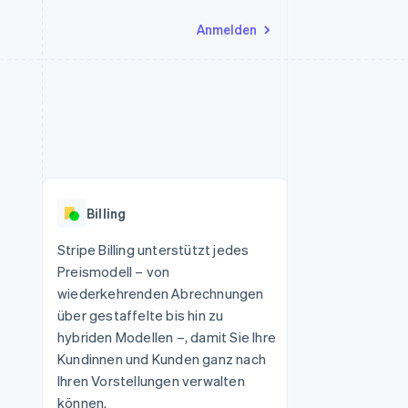
Anmelden
Ressourcen
Ecosystem
Kontakt
nd Marktplätze
Mehr
App-Integrationen
Partner
Sales-Team kontaktieren
Product roadmap
Code-Beispiele
Stripe App-Marktplatz
Partner werden
Ausblick
 Plattformen
Entwickler-Blog
eit
API-Status
Radar
Betrugsprävention
Billing
Atlas
onen
Start-up-Gründung
Stripe Billing unterstützt jedes
Preismodell – von
Climate
CO₂-Entnahme
wiederkehrenden Abrechnungen
über gestaffelte bis hin zu
hybriden Modellen –, damit Sie Ihre
Kundinnen und Kunden ganz nach
Ihren Vorstellungen verwalten
können.