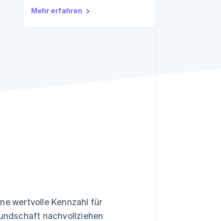
Stripe-Sessions 2026
Mehr erfahren
Erfahren Sie, wie Stripe
Lösungen für die
Wirtschaftsinfrastruktur
für KI aufbaut.
Jetzt ansehen
ne wertvolle Kennzahl für
undschaft nachvollziehen