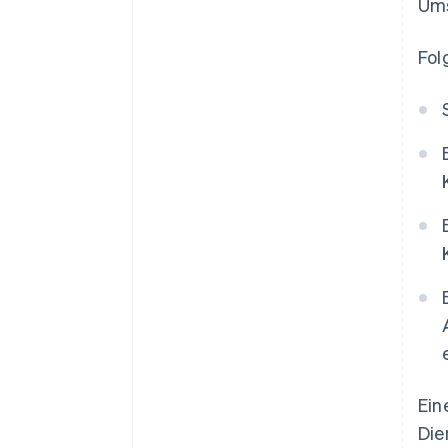
Ums
Fol
Ein
Die