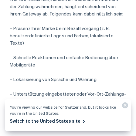
der Zahlung wahrnehmen, hängt entscheidend von
Ihrem Gateway ab. Folgendes kann dabei nützlich sein:
– Präsenz Ihrer Marke beim Bezahlvorgang (z. B.
benutzerdefinierte Logos und Farben, lokalisierte
Texte)
– Schnelle Reaktionen und einfache Bedienung über
Mobilgeräte
– Lokalisierung von Sprache und Währung
– Unterstützung eingebetteter oder Vor-Ort-Zahlungs-
Formulare
You’re viewing our website for Switzerland, but it looks like
you’re in the United States.
Ein sauberer, konsistenter Vorgang begünstigt die
Switch to the United States site
Konversion.