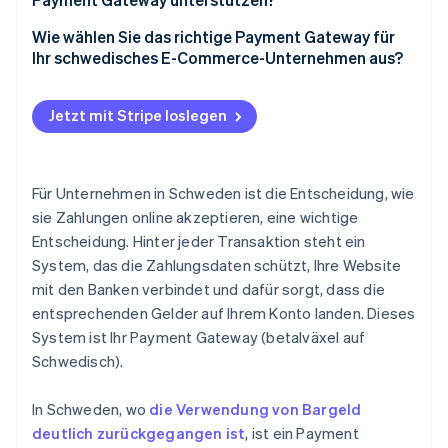
Bezahlvorgang
Kredit- und Debitkarten
Wie wählen Sie das richtige Payment Gateway für
Nutzererfahrung
Ihr schwedisches E-Commerce-Unternehmen aus?
Swish
Geschwindigkeit und Zuverlässigkeit
Die richtigen Zahlungsmethoden für Ihre
„Jetzt kaufen, später bezahlen“ (BNPL, Buy now, pay
Kundinnen/Kunden
Jetzt mit Stripe loslegen
later)
Unterstützung Ihres Geschäftsmodells und Ihrer
Digital Wallets
Wachstumspläne
Für Unternehmen in Schweden ist die Entscheidung, wie
Banküberweisungen
Sinnvolle Integrationen für Ihren Tech-Stack
sie Zahlungen online akzeptieren, eine wichtige
Entscheidung. Hinter jeder Transaktion steht ein
Sicherheit und Compliance
System, das die Zahlungsdaten schützt, Ihre Website
Klare Preisgestaltung ohne Überraschungen
mit den Banken verbindet und dafür sorgt, dass die
entsprechenden Gelder auf Ihrem Konto landen. Dieses
Tools für Steuern und Buchhaltung
System ist Ihr Payment Gateway (betalväxel auf
Ein Bezahlvorgang in Ihrem Branding
Schwedisch).
Kompatibilität und Support
In Schweden, wo
die Verwendung von Bargeld
deutlich zurückgegangen ist
, ist ein Payment