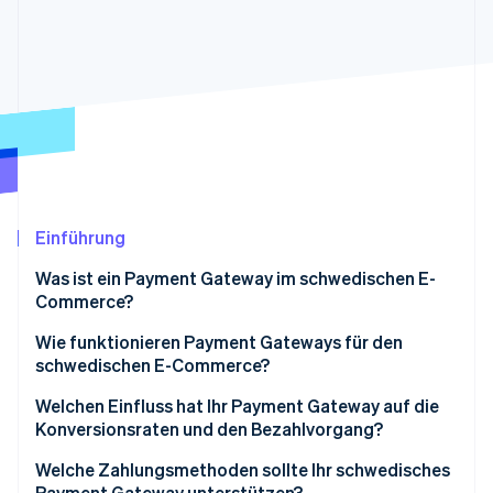
Betrugsprävention
Ecosystem
Atlas
Start-up-Gründung
Partner
Stripe App-Marktplatz
Climate
CO₂-Entnahme
Identity
Online-Identitätsprüfung
Einführung
Was ist ein Payment Gateway im schwedischen E-
Stripe-Sessions 2026
Commerce?
Erfahren Sie, wie Stripe Lösungen für die Wirtschaft
Jetzt ansehen
Wie funktionieren Payment Gateways für den
schwedischen E-Commerce?
Welchen Einfluss hat Ihr Payment Gateway auf die
Konversionsraten und den Bezahlvorgang?
Zahlungsmethoden
Welche Zahlungsmethoden sollte Ihr schwedisches
Payment Gateway unterstützen?