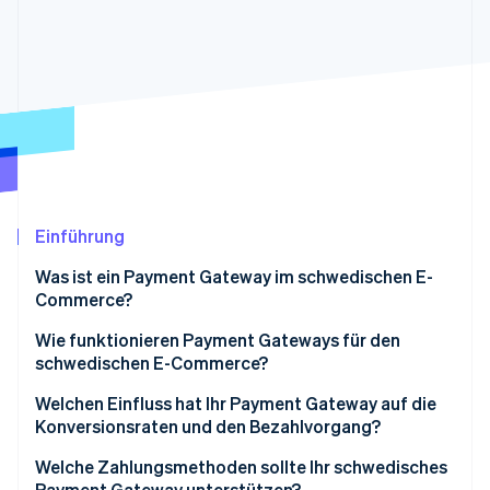
Betrugsprävention
Ecosystem
Atlas
Start-up-Gründung
Partner
Stripe App-Marktplatz
Climate
CO₂-Entnahme
Identity
Online-Identitätsprüfung
Einführung
Was ist ein Payment Gateway im schwedischen E-
Stripe-Sessions 2026
Commerce?
Erfahren Sie, wie Stripe Lösungen für die Wirts
Jetzt ansehen
Wie funktionieren Payment Gateways für den
schwedischen E-Commerce?
Welchen Einfluss hat Ihr Payment Gateway auf die
Konversionsraten und den Bezahlvorgang?
Zahlungsmethoden
Welche Zahlungsmethoden sollte Ihr schwedisches
Payment Gateway unterstützen?