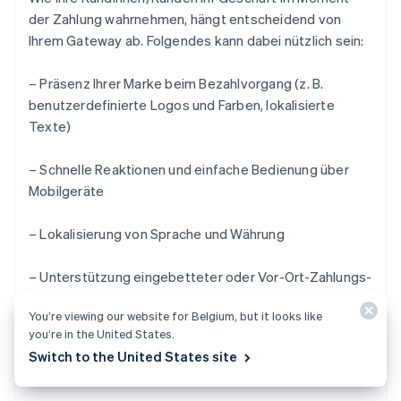
der Zahlung wahrnehmen, hängt entscheidend von
Ihrem Gateway ab. Folgendes kann dabei nützlich sein:
– Präsenz Ihrer Marke beim Bezahlvorgang (z. B.
benutzerdefinierte Logos und Farben, lokalisierte
Texte)
– Schnelle Reaktionen und einfache Bedienung über
Mobilgeräte
– Lokalisierung von Sprache und Währung
– Unterstützung eingebetteter oder Vor-Ort-Zahlungs-
Formulare
You’re viewing our website for Belgium, but it looks like
you’re in the United States.
Ein sauberer, konsistenter Vorgang begünstigt die
Switch to the United States site
Konversion.