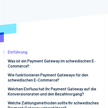
Betrugsprävention
Ecosystem
Atlas
Start-up-Gründung
Partner
Stripe App-Marktplatz
Climate
CO₂-Entnahme
Einführung
Stripe-Sessions 2026
Erfahren Sie, wie Stripe Lösungen für die Wirtschaft
Was ist ein Payment Gateway im schwedischen E-
Jetzt ansehen
Commerce?
Wie funktionieren Payment Gateways für den
schwedischen E-Commerce?
Welchen Einfluss hat Ihr Payment Gateway auf die
Konversionsraten und den Bezahlvorgang?
Zahlungsmethoden
Welche Zahlungsmethoden sollte Ihr schwedisches
Payment Gateway unterstützen?