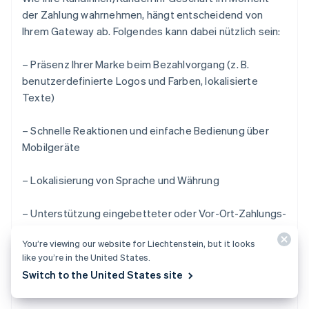
der Zahlung wahrnehmen, hängt entscheidend von
Ihrem Gateway ab. Folgendes kann dabei nützlich sein:
– Präsenz Ihrer Marke beim Bezahlvorgang (z. B.
benutzerdefinierte Logos und Farben, lokalisierte
Texte)
– Schnelle Reaktionen und einfache Bedienung über
Mobilgeräte
– Lokalisierung von Sprache und Währung
– Unterstützung eingebetteter oder Vor-Ort-Zahlungs-
Formulare
You’re viewing our website for Liechtenstein, but it looks
like you’re in the United States.
Ein sauberer, konsistenter Vorgang begünstigt die
Switch to the United States site
Konversion.