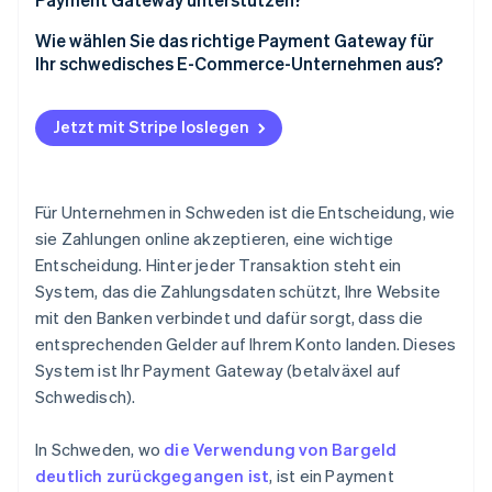
Bezahlvorgang
Kredit- und Debitkarten
Wie wählen Sie das richtige Payment Gateway für
Nutzererfahrung
Ihr schwedisches E-Commerce-Unternehmen aus?
Swish
Geschwindigkeit und Zuverlässigkeit
Die richtigen Zahlungsmethoden für Ihre
„Jetzt kaufen, später bezahlen“ (BNPL, Buy now, pay
Kundinnen/Kunden
Jetzt mit Stripe loslegen
later)
Unterstützung Ihres Geschäftsmodells und Ihrer
Digital Wallets
Wachstumspläne
Für Unternehmen in Schweden ist die Entscheidung, wie
Banküberweisungen
Sinnvolle Integrationen für Ihren Tech-Stack
sie Zahlungen online akzeptieren, eine wichtige
Entscheidung. Hinter jeder Transaktion steht ein
Sicherheit und Compliance
System, das die Zahlungsdaten schützt, Ihre Website
Klare Preisgestaltung ohne Überraschungen
mit den Banken verbindet und dafür sorgt, dass die
entsprechenden Gelder auf Ihrem Konto landen. Dieses
Tools für Steuern und Buchhaltung
System ist Ihr Payment Gateway (betalväxel auf
Ein Bezahlvorgang in Ihrem Branding
Schwedisch).
Kompatibilität und Support
In Schweden, wo
die Verwendung von Bargeld
deutlich zurückgegangen ist
, ist ein Payment