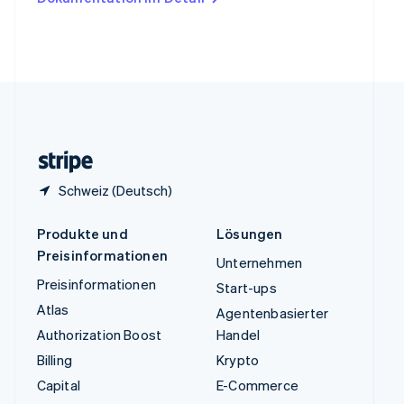
English
Vereinigte Arabische Emirate
English
Vereinigte Staaten
English
Español
简体中文
Vereinigtes Königreich
English
Zypern
English
Schweiz (Deutsch)
Produkte und
Lösungen
Preisinformationen
Unternehmen
Preisinformationen
Start-ups
Atlas
Agentenbasierter
Authorization Boost
Handel
Billing
Krypto
Capital
E-Commerce