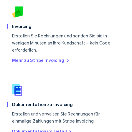
English
Schweden
Svenska
English
Schweiz
Invoicing
Deutsch
Français
Italiano
English
Singapur
Erstellen Sie Rechnungen und senden Sie sie in
English
简体中文
wenigen Minuten an Ihre Kundschaft – kein Code
Slowakei
erforderlich.
English
Mehr zu Stripe Invoicing
Slowenien
English
Italiano
Sonderverwaltungsregion Hongkong,
China
English
简体中文
Spanien
Español
English
Thailand
Dokumentation zu Invoicing
ไทย
English
Erstellen und verwalten Sie Rechnungen für
Tschechische Republik
einmalige Zahlungen mit Stripe Invoicing.
English
Ungarn
Dokumentation im Detail