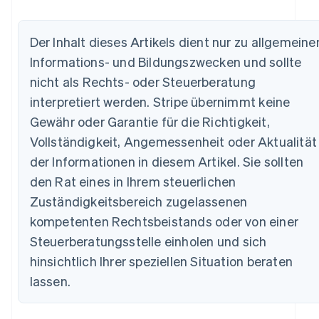
Der Inhalt dieses Artikels dient nur zu allgemeine
Informations- und Bildungszwecken und sollte
Australien
English
nicht als Rechts- oder Steuerberatung
Belgien
interpretiert werden. Stripe übernimmt keine
Nederlands
Français
Deutsch
English
Brasilien
Gewähr oder Garantie für die Richtigkeit,
Português
English
Vollständigkeit, Angemessenheit oder Aktualität
Bulgarien
der Informationen in diesem Artikel. Sie sollten
English
Dänemark
den Rat eines in Ihrem steuerlichen
English
Zuständigkeitsbereich zugelassenen
Deutschland
kompetenten Rechtsbeistands oder von einer
Deutsch
English
Estland
Steuerberatungsstelle einholen und sich
English
hinsichtlich Ihrer speziellen Situation beraten
Festlandchina
简体中文
English
lassen.
Finnland
English
Svenska
Frankreich