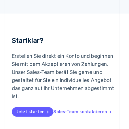
English
Luxemburg
Français
Deutsch
English
Malaysia
English
简体中文
Malta
Startklar?
English
Mexiko
Español
English
Erstellen Sie direkt ein Konto und beginnen
Neuseeland
Sie mit dem Akzeptieren von Zahlungen.
English
Niederlande
Unser Sales-Team berät Sie gerne und
Nederlands
English
gestaltet für Sie ein individuelles Angebot,
Norwegen
das ganz auf Ihr Unternehmen abgestimmt
English
Österreich
ist.
Deutsch
English
Polen
Jetzt starten
Sales-Team kontaktieren
English
Portugal
Português
English
Rumänien