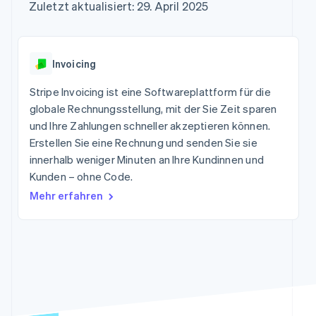
Data Pipeline
Zuletzt aktualisiert: 29. April 2025
Marktplatz auf
Geldmanagement
Zugriff auf mehr als
Datensynchronisierung
Produkt-Roadmap
Grundlagen der
Plattformen
125
Stripe Sessions
Abonnementverwaltung
SaaS
Terminal
Karriere
Zahlungen vor Ort
Newsroom
So setzen Sie
Invoicing
Authorization
Stripe Press
nutzungsbasierte
Boost
Abrechnung um
Stripe Invoicing ist eine Softwareplattform für die
Nach Branche
Optimierung der
Stablecoin-gestützte
Autorisierungsraten
globale Rechnungsstellung, mit der Sie Zeit sparen
Karten ausgeben: So
Link
KI-Unternehmen
Kontakt
geht´s
und Ihre Zahlungen schneller akzeptieren können.
Beschleunigter
Creator Economy
Bereitstellung und
Erstellen Sie eine Rechnung und senden Sie sie
Bezahlvorgang
Gaming
Verwaltung von
Sales-Team
innerhalb weniger Minuten an Ihre Kundinnen und
Financial
Bewirtung, Reisen und
Diensten mit Agenten
kontaktieren
Connections
Freizeit
Kunden – ohne Code.
Partner werden
Verbundene
Versicherungen
Mehr erfahren
Medien und
Finanzdaten
Unterhaltung
Ressourcen
Gemeinnützige
Organisationen
App-Integrationen
Fachdienstleistungen
Mehr
Code-Beispiele
Öffentlicher Sektor
Product roadmap
Entwickler-Blog
Einzelhandel
Ausblick
API-Status
Radar