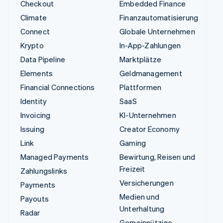
Checkout
Embedded Finance
Climate
Finanzautomatisierung
Connect
Globale Unternehmen
Krypto
In-App-Zahlungen
Data Pipeline
Marktplätze
Elements
Geldmanagement
Financial Connections
Plattformen
Identity
SaaS
Invoicing
KI-Unternehmen
Issuing
Creator Economy
Link
Gaming
Managed Payments
Bewirtung, Reisen und
Freizeit
Zahlungslinks
Versicherungen
Payments
Medien und
Payouts
Unterhaltung
Radar
Gemeinnützige