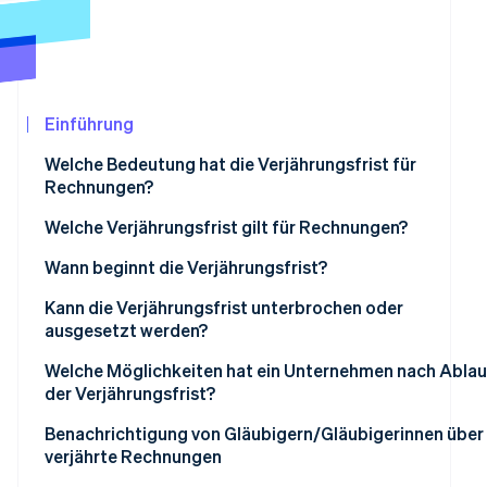
Betrugsprävention
Ecosystem
Atlas
Start-up-Gründung
Partner
Stripe App-Marktplatz
Climate
CO₂-Entnahme
Einführung
Identity
Welche Bedeutung hat die Verjährungsfrist für
Online-Identitätsprüfung
Rechnungen?
Welche Verjährungsfrist gilt für Rechnungen?
Wann beginnt die Verjährungsfrist?
Stripe-Sessions 2026
Kann die Verjährungsfrist unterbrochen oder
Erfahren Sie, wie Stripe Lösungen für die Wirtschaf
ausgesetzt werden?
Jetzt ansehen
Welche Möglichkeiten hat ein Unternehmen nach Ablau
der Verjährungsfrist?
Benachrichtigung von Gläubigern/Gläubigerinnen über
verjährte Rechnungen