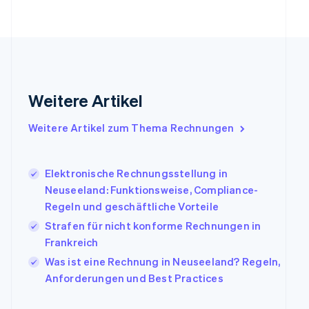
Français
English
Gibraltar
English
Griechenland
English
Indien
Weitere Artikel
English
Irland
Weitere Artikel zum Thema Rechnungen
English
Italien
Italiano
English
Japan
Elektronische Rechnungsstellung in
日本語
English
Neuseeland: Funktionsweise, Compliance-
Kanada
Regeln und geschäftliche Vorteile
English
Français
Strafen für nicht konforme Rechnungen in
Kroatien
English
Italiano
Frankreich
Lettland
Was ist eine Rechnung in Neuseeland? Regeln,
English
Anforderungen und Best Practices
Liechtenstein
Deutsch
English
Litauen