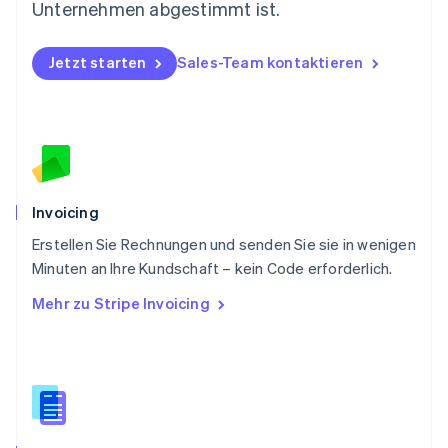
Deutsch
English
Unternehmen abgestimmt ist.
Polen
English
Portugal
Jetzt starten
Sales-Team kontaktieren
Português
English
Rumänien
English
Schweden
Svenska
English
Schweiz
Deutsch
Français
Italiano
English
Invoicing
Singapur
English
简体中文
Erstellen Sie Rechnungen und senden Sie sie in wenigen
Slowakei
Minuten an Ihre Kundschaft – kein Code erforderlich.
English
Mehr zu Stripe Invoicing
Slowenien
English
Italiano
Sonderverwaltungsregion Hongkong,
China
English
简体中文
Spanien
Español
English