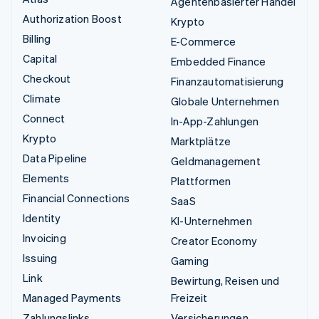
Agentenbasierter Handel
Authorization Boost
Krypto
Billing
E-Commerce
Capital
Embedded Finance
Checkout
Finanzautomatisierung
Climate
Globale Unternehmen
Connect
In-App-Zahlungen
Krypto
Marktplätze
Data Pipeline
Geldmanagement
Elements
Plattformen
Financial Connections
SaaS
Identity
KI-Unternehmen
Invoicing
Creator Economy
Issuing
Gaming
Link
Bewirtung, Reisen und
Managed Payments
Freizeit
Zahlungslinks
Versicherungen