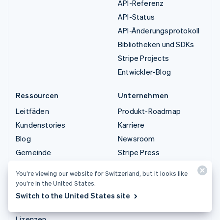
API-Referenz
API-Status
API-Änderungsprotokoll
Bibliotheken und SDKs
Stripe Projects
Entwickler-Blog
Ressourcen
Unternehmen
Leitfäden
Produkt-Roadmap
Kundenstories
Karriere
Blog
Newsroom
Gemeinde
Stripe Press
Stripe Sessions
Sales-Team kontaktieren
You’re viewing our website for Switzerland, but it looks like
Datenschutz und AGB
you’re in the United States.
Eingeschränkte und nicht
Switch to the United States site
zugelassene Geschäfte
Lizenzen