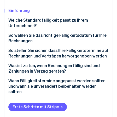
Betrugsprävention
Ecosystem
Atlas
Einführung
Start-up-Gründung
Partner
Stripe App-Marktplatz
Welche Standardfälligkeit passt zu Ihrem
Climate
Unternehmen?
CO₂-Entnahme
So wählen Sie das richtige Fälligkeitsdatum für Ihre
Identity
Online-Identitätsprüfung
Rechnungen
So stellen Sie sicher, dass Ihre Fälligkeitstermine auf
Rechnungen und Verträgen hervorgehoben werden
Was ist zu tun, wenn Rechnungen fällig sind und
Stripe-Sessions 2026
Zahlungen in Verzug geraten?
Erfahren Sie, wie Stripe Lösungen für die Wirtschaft
Jetzt ansehen
Wann Fälligkeitstermine angepasst werden sollten
und wann sie unverändert beibehalten werden
sollten
Erste Schritte mit Stripe