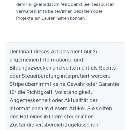
dem Fälligkeitsdatum fest, damit Sie Ressourcen
verwalten, Mitarbeiter/innen bezahlen oder
Projekte am Laufen halten können.
Der Inhalt dieses Artikels dient nur zu
Australien
allgemeinen Informations- und
English
Belgien
Bildungszwecken und sollte nicht als Rechts-
Nederlands
Français
Deutsch
English
oder Steuerberatung interpretiert werden.
Brasilien
Stripe übernimmt keine Gewähr oder Garantie
Português
English
Bulgarien
für die Richtigkeit, Vollständigkeit,
English
Angemessenheit oder Aktualität der
Dänemark
Informationen in diesem Artikel. Sie sollten
English
Deutschland
den Rat eines in Ihrem steuerlichen
Deutsch
English
Zuständigkeitsbereich zugelassenen
Estland