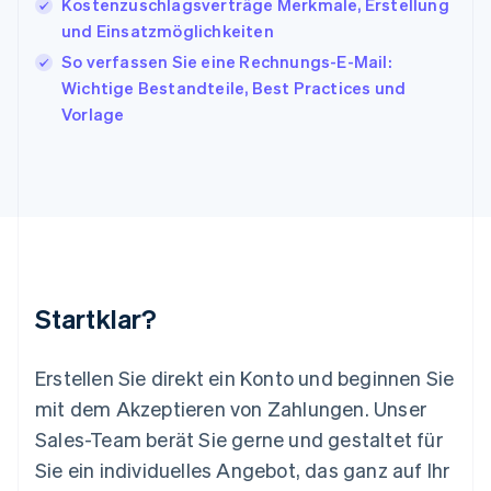
English
Italiano
Kostenzuschlagsverträge Merkmale, Erstellung
Lettland
und Einsatzmöglichkeiten
English
So verfassen Sie eine Rechnungs-E-Mail:
Liechtenstein
Wichtige Bestandteile, Best Practices und
Deutsch
English
Litauen
Vorlage
English
Luxemburg
Français
Deutsch
English
Malaysia
English
简体中文
Malta
English
Mexiko
Startklar?
Español
English
Neuseeland
English
Erstellen Sie direkt ein Konto und beginnen Sie
Niederlande
mit dem Akzeptieren von Zahlungen. Unser
Nederlands
English
Norwegen
Sales-Team berät Sie gerne und gestaltet für
English
Sie ein individuelles Angebot, das ganz auf Ihr
Österreich