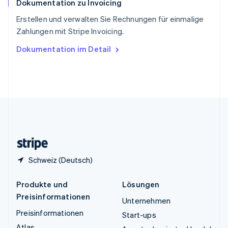
Dokumentation zu Invoicing
Thailand
ไทย
English
Erstellen und verwalten Sie Rechnungen für einmalige
Tschechische Republik
Zahlungen mit Stripe Invoicing.
English
Ungarn
Dokumentation im Detail
English
Vereinigte Arabische Emirate
English
Vereinigte Staaten
English
Español
简体中文
Vereinigtes Königreich
English
Zypern
English
Schweiz (Deutsch)
Produkte und
Lösungen
Preisinformationen
Unternehmen
Preisinformationen
Start-ups
Atlas