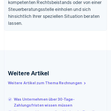
English
kompetenten Rechtsbeistands oder von einer
Festlandchina
Steuerberatungsstelle einholen und sich
简体中文
English
Finnland
hinsichtlich Ihrer speziellen Situation beraten
English
Svenska
lassen.
Frankreich
Français
English
Gibraltar
English
Griechenland
English
Indien
English
Irland
Weitere Artikel
English
Italien
Italiano
English
Weitere Artikel zum Thema Rechnungen
Japan
日本語
English
Kanada
Was Unternehmen über 30-Tage-
English
Français
Zahlungsfristen wissen müssen
Kroatien