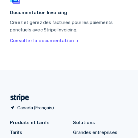
Roumanie
English
Documentation Invoicing
Royaume-Uni
English
Créez et gérez des factures pour les paiements
Singapour
ponctuels avec Stripe Invoicing.
English
简体中文
Slovaquie
Consulter la documentation
English
Slovénie
English
Italiano
Suède
Svenska
English
Suisse
Deutsch
Français
Italiano
English
Thaïlande
ไทย
English
Canada (Français)
Produits et tarifs
Solutions
Tarifs
Grandes entreprises