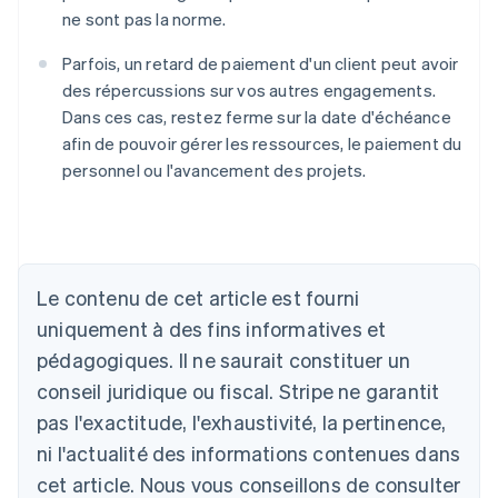
ne sont pas la norme.
Parfois, un retard de paiement d'un client peut avoir
des répercussions sur vos autres engagements.
Dans ces cas, restez ferme sur la date d'échéance
afin de pouvoir gérer les ressources, le paiement du
personnel ou l'avancement des projets.
Allemagne
Le contenu de cet article est fourni
Deutsch
English
Australie
uniquement à des fins informatives et
English
pédagogiques. Il ne saurait constituer un
Autriche
conseil juridique ou fiscal. Stripe ne garantit
Deutsch
English
Belgique
pas l'exactitude, l'exhaustivité, la pertinence,
Nederlands
Français
Deutsch
English
ni l'actualité des informations contenues dans
Brésil
Português
English
cet article. Nous vous conseillons de consulter