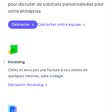
Luxembourg
pour discuter de solutions personnalisées pour
Français
Deutsch
English
Malaisie
votre entreprise.
English
简体中文
Malte
Démarrer
Contacter notre équipe
English
Mexique
Español
English
Norvège
English
Nouvelle-Zélande
English
Pays-Bas
Invoicing
Nederlands
English
Créez et envoyez une facture à vos clients en
Pologne
English
quelques minutes, sans codage.
Portugal
Découvrir Invoicing
Português
English
RAS de Hong Kong, Chine
English
简体中文
République tchèque
English