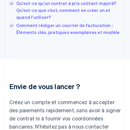
France
Qu’est-ce qu’un contrat à prix coûtant majoré?
Français
English
Qu’est-ce que c’est, comment en créer un et
Gibraltar
quand l’utiliser?
English
Grèce
Comment rédiger un courriel de facturation :
English
Éléments clés, pratiques exemplaires et modèle
Hongrie
English
Inde
English
Irlande
English
Italie
Italiano
English
Japon
Envie de vous lancer ?
日本語
English
Lettonie
Créez un compte et commencez à accepter
English
Liechtenstein
des paiements rapidement, sans avoir à signer
Deutsch
English
de contrat ni à fournir vos coordonnées
Lituanie
English
bancaires. N'hésitez pas à nous contacter