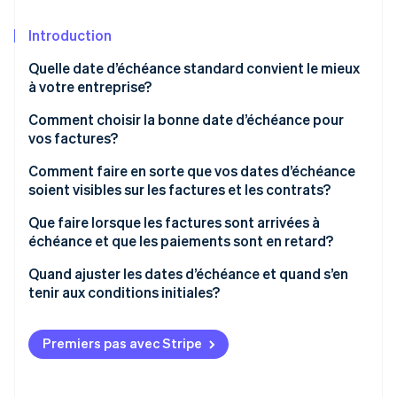
Commerce de détail
État des API
Atlas
Constitution d'une entreprise
Introduction
Climate
Quelle date d’échéance standard convient le mieux
Élimination du carbone
Écosystème
à votre entreprise?
Identity
Partenaires
Comment choisir la bonne date d’échéance pour
Vérification de l'identité
Stripe App Marketplace
vos factures?
Comment faire en sorte que vos dates d’échéance
soient visibles sur les factures et les contrats?
Que faire lorsque les factures sont arrivées à
Stripe Sessions 2026
Découvrez comment Stripe construit l’infrastructure écon
échéance et que les paiements sont en retard?
l’IA.
Regarder
Quand ajuster les dates d’échéance et quand s’en
tenir aux conditions initiales?
Premiers pas avec Stripe