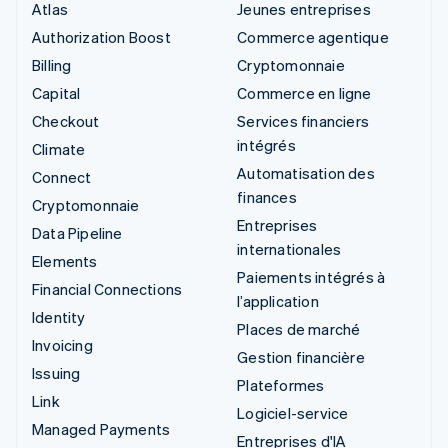
Atlas
Jeunes entreprises
Authorization Boost
Commerce agentique
Billing
Cryptomonnaie
Capital
Commerce en ligne
Checkout
Services financiers
intégrés
Climate
Automatisation des
Connect
finances
Cryptomonnaie
Entreprises
Data Pipeline
internationales
Elements
Paiements intégrés à
Financial Connections
l’application
Identity
Places de marché
Invoicing
Gestion financière
Issuing
Plateformes
Link
Logiciel-service
Managed Payments
Entreprises d'IA