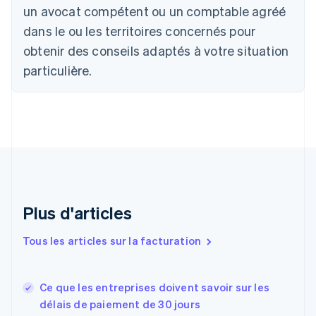
Bulgarie
un avocat compétent ou un comptable agréé
English
Canada
dans le ou les territoires concernés pour
English
Français
obtenir des conseils adaptés à votre situation
Chine continentale
particulière.
简体中文
English
Chypre
English
Croatie
English
Italiano
Danemark
English
Émirats arabes unis
English
Espagne
Plus d'articles
Español
English
Estonie
Tous les articles sur la facturation
English
États-Unis
English
Español
简体中文
Ce que les entreprises doivent savoir sur les
Finlande
English
Svenska
délais de paiement de 30 jours