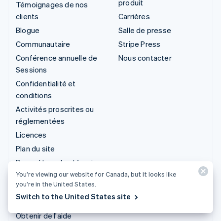
produit
Témoignages de nos
clients
Carrières
Blogue
Salle de presse
Communautaire
Stripe Press
Conférence annuelle de
Nous contacter
Sessions
Confidentialité et
conditions
Activités proscrites ou
réglementées
Licences
Plan du site
Paramètres des témoins
You’re viewing our website for Canada, but it looks like
Plus de ressources
you’re in the United States.
Switch to the United States site
Assistance
Obtenir de l'aide