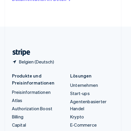
English
Vereinigte Arabische Emirate
English
Vereinigte Staaten
English
Español
简体中文
Vereinigtes Königreich
English
Zypern
English
Belgien (Deutsch)
Produkte und
Lösungen
Preisinformationen
Unternehmen
Preisinformationen
Start-ups
Atlas
Agentenbasierter
Authorization Boost
Handel
Billing
Krypto
Capital
E-Commerce