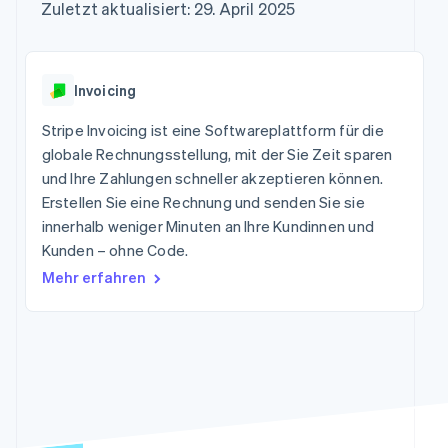
Data Pipeline
Zuletzt aktualisiert: 29. April 2025
Marktplatz auf
Geldmanagement
Zugriff auf mehr als
Datensynchronisierung
Produkt-Roadmap
Grundlagen der
Plattformen
125
Stripe Sessions
Abonnementverwaltung
SaaS
Terminal
Karriere
Zahlungen vor Ort
Newsroom
So setzen Sie
Invoicing
Authorization
Stripe Press
nutzungsbasierte
Boost
Abrechnung um
Stripe Invoicing ist eine Softwareplattform für die
Nach Branche
Optimierung der
Stablecoin-gestützte
Autorisierungsraten
globale Rechnungsstellung, mit der Sie Zeit sparen
Karten ausgeben: So
Link
KI-Unternehmen
Kontakt
geht´s
und Ihre Zahlungen schneller akzeptieren können.
Beschleunigter
Creator Economy
Bereitstellung und
Erstellen Sie eine Rechnung und senden Sie sie
Bezahlvorgang
Gaming
Verwaltung von
Sales-Team
innerhalb weniger Minuten an Ihre Kundinnen und
Financial
Bewirtung, Reisen und
Diensten mit Agenten
kontaktieren
Connections
Freizeit
Kunden – ohne Code.
Partner werden
Verbundene
Versicherungen
Mehr erfahren
Medien und
Finanzdaten
Unterhaltung
Ressourcen
Gemeinnützige
Organisationen
App-Integrationen
Fachdienstleistungen
Mehr
Code-Beispiele
Öffentlicher Sektor
Product roadmap
Entwickler-Blog
Einzelhandel
Ausblick
API-Status
Radar