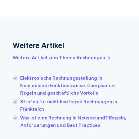
Français
English
Gibraltar
English
Griechenland
English
Indien
Weitere Artikel
English
Irland
Weitere Artikel zum Thema Rechnungen
English
Italien
Italiano
English
Japan
Elektronische Rechnungsstellung in
日本語
English
Neuseeland: Funktionsweise, Compliance-
Kanada
Regeln und geschäftliche Vorteile
English
Français
Strafen für nicht konforme Rechnungen in
Kroatien
English
Italiano
Frankreich
Lettland
Was ist eine Rechnung in Neuseeland? Regeln,
English
Anforderungen und Best Practices
Liechtenstein
Deutsch
English
Litauen