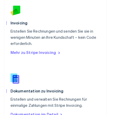
English
Schweden
Svenska
English
Schweiz
Invoicing
Deutsch
Français
Italiano
English
Singapur
Erstellen Sie Rechnungen und senden Sie sie in
English
简体中文
wenigen Minuten an Ihre Kundschaft – kein Code
Slowakei
erforderlich.
English
Mehr zu Stripe Invoicing
Slowenien
English
Italiano
Sonderverwaltungsregion Hongkong,
China
English
简体中文
Spanien
Español
English
Thailand
Dokumentation zu Invoicing
ไทย
English
Erstellen und verwalten Sie Rechnungen für
Tschechische Republik
einmalige Zahlungen mit Stripe Invoicing.
English
Ungarn
Dokumentation im Detail