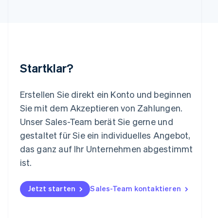
English
Luxemburg
Français
Deutsch
English
Malaysia
English
简体中文
Malta
Startklar?
English
Mexiko
Español
English
Erstellen Sie direkt ein Konto und beginnen
Neuseeland
Sie mit dem Akzeptieren von Zahlungen.
English
Niederlande
Unser Sales-Team berät Sie gerne und
Nederlands
English
gestaltet für Sie ein individuelles Angebot,
Norwegen
das ganz auf Ihr Unternehmen abgestimmt
English
Österreich
ist.
Deutsch
English
Polen
Jetzt starten
Sales-Team kontaktieren
English
Portugal
Português
English
Rumänien