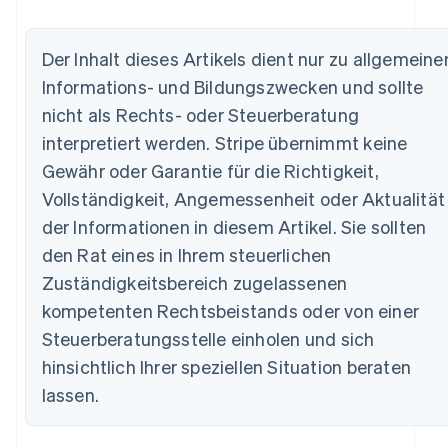
Der Inhalt dieses Artikels dient nur zu allgemeine
Informations- und Bildungszwecken und sollte
Australien
English
nicht als Rechts- oder Steuerberatung
Belgien
interpretiert werden. Stripe übernimmt keine
Nederlands
Français
Deutsch
English
Brasilien
Gewähr oder Garantie für die Richtigkeit,
Português
English
Vollständigkeit, Angemessenheit oder Aktualität
Bulgarien
der Informationen in diesem Artikel. Sie sollten
English
Dänemark
den Rat eines in Ihrem steuerlichen
English
Zuständigkeitsbereich zugelassenen
Deutschland
kompetenten Rechtsbeistands oder von einer
Deutsch
English
Estland
Steuerberatungsstelle einholen und sich
English
hinsichtlich Ihrer speziellen Situation beraten
Festlandchina
简体中文
English
lassen.
Finnland
English
Svenska
Frankreich