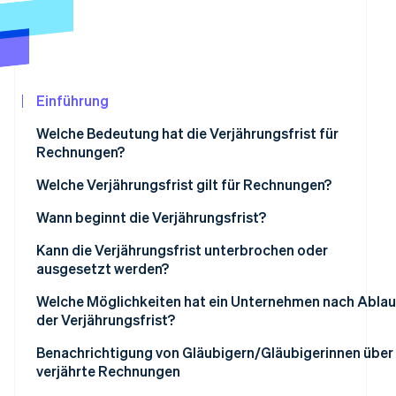
Betrugsprävention
Ecosystem
Atlas
Start-up-Gründung
Partner
Stripe App-Marktplatz
Climate
CO₂-Entnahme
Einführung
Identity
Welche Bedeutung hat die Verjährungsfrist für
Online-Identitätsprüfung
Rechnungen?
Welche Verjährungsfrist gilt für Rechnungen?
Wann beginnt die Verjährungsfrist?
Stripe-Sessions 2026
Kann die Verjährungsfrist unterbrochen oder
Erfahren Sie, wie Stripe Lösungen für die Wir
ausgesetzt werden?
Jetzt ansehen
Welche Möglichkeiten hat ein Unternehmen nach Ablau
der Verjährungsfrist?
Benachrichtigung von Gläubigern/Gläubigerinnen über
verjährte Rechnungen