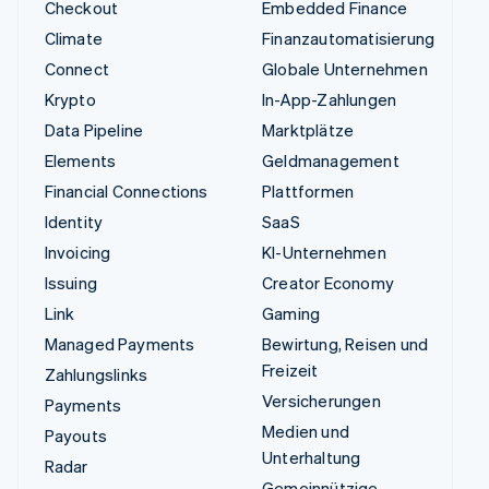
Checkout
Embedded Finance
Climate
Finanzautomatisierung
Connect
Globale Unternehmen
Krypto
In-App-Zahlungen
Data Pipeline
Marktplätze
Elements
Geldmanagement
Financial Connections
Plattformen
Identity
SaaS
Invoicing
KI-Unternehmen
Issuing
Creator Economy
Link
Gaming
Managed Payments
Bewirtung, Reisen und
Freizeit
Zahlungslinks
Versicherungen
Payments
Medien und
Payouts
Unterhaltung
Radar
Gemeinnützige