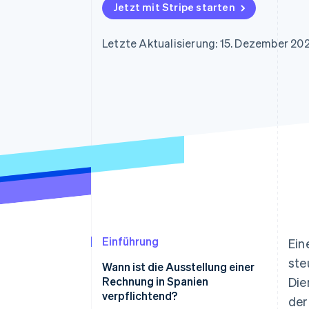
Optimierung der
Datensynchronisier
Jetzt mit Stripe starten
Autorisierungsraten
Link
Beschleunigter Bezahlvorgang
Letzte Aktualisierung: 15. Dezember 20
Financial Connections
Verbundene Finanzdaten
Einführung
Ein
ste
Wann ist die Ausstellung einer
Rechnung in Spanien
Die
verpflichtend?
der