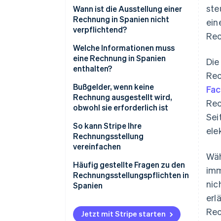
ste
Transaktionen mit privaten
Wann ist die Ausstellung einer
Kundinnen und Kunden (B2C)
Rechnung in Spanien nicht
ein
verpflichtend?
Rec
Transaktionen mit
Unternehmen (B2B)
Welche Informationen muss
eine Rechnung in Spanien
Die
Transaktionen mit Behörden
enthalten?
Rec
(B2G)
Bußgelder, wenn keine
Fac
Rechnung ausgestellt wird,
Rec
obwohl sie erforderlich ist
Sei
Bußgelder nach dem
So kann Stripe Ihre
ele
allgemeinen Steuergesetz
Rechnungsstellung
vereinfachen
Bußgelder nach dem
Wäh
Gründungs- und
Häufig gestellte Fragen zu den
imm
Wachstumsgesetz
Rechnungsstellungspflichten in
nic
Spanien
USt-Bußgelder
erl
Müssen Rechnungen physisch
Rec
oder digital ausgestellt werden?
Jetzt mit Stripe starten