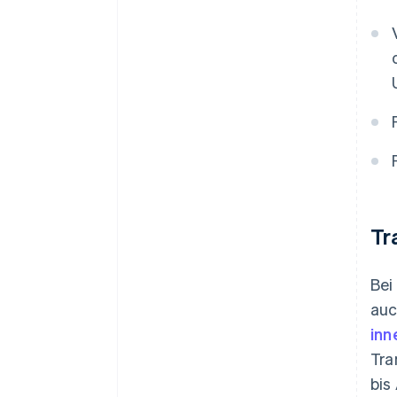
Tr
Bei
auc
inn
Tra
bis