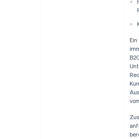
Ein
imm
B2C
Unt
Rec
Kun
Aus
vo
Zus
anf
ber