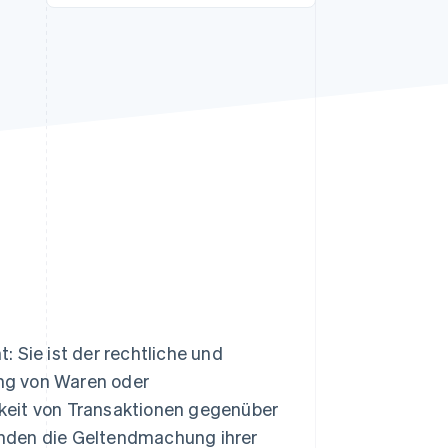
Stripe-Sessions 2026
Erfahren Sie, wie Stripe
Lösungen für die
Wirtschaftsinfrastruktur
für KI aufbaut.
Jetzt ansehen
 Sie ist der rechtliche und
ung von Waren oder
keit von Transaktionen gegenüber
unden die Geltendmachung ihrer