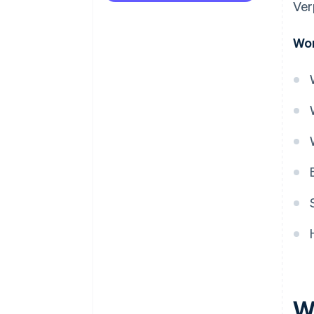
Ver
Können anstelle von
Rechnungen auch Kaufbelege
Wor
oder Zahlungsbelege
ausgestellt werden?
Bis wann muss eine Rechnung
ausgestellt und übermittelt
werden?
W