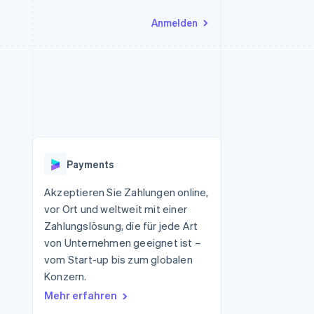
Anmelden
Ressourcen
Ecosystem
Kontakt
nd Marktplätze
Mehr
App-Integrationen
Partner
Sales-Team kontaktieren
Product roadmap
Code-Beispiele
Stripe App-Marktplatz
Partner werden
Ausblick
 Plattformen
Entwickler-Blog
eit
API-Status
Radar
Betrugsprävention
Payments
Atlas
onen
Start-up-Gründung
Akzeptieren Sie Zahlungen online,
vor Ort und weltweit mit einer
Climate
CO₂-Entnahme
Zahlungslösung, die für jede Art
von Unternehmen geeignet ist –
Identity
Online-Identitätsprüfung
vom Start-up bis zum globalen
Konzern.
Mehr erfahren