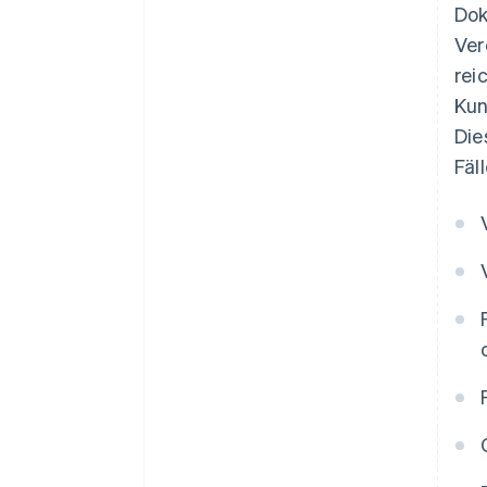
Dok
Ver
rei
Kun
Die
Fäl