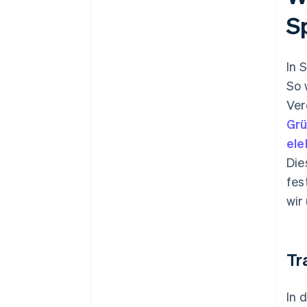
S
In 
So 
Ver
Grü
ele
Die
fes
wir
Tr
In 