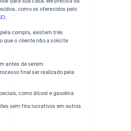
olar para sua casa, ele precisa da
bsídios, como os oferecidos pelo
AE)
.
pela compra, existem três
que o cliente não a solicite
em antes de serem
ocesso final ser realizado pela
eciais, como álcool e gasolina
ões sem fins lucrativos em outros