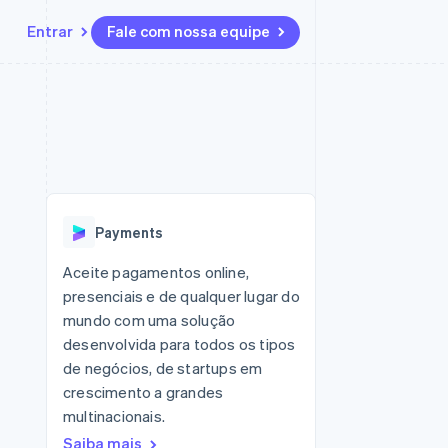
Entrar
Fale com nossa equipe
Recursos
Ecossistema
Contato
 marketplaces
Mais
Integrações de aplicativos
Parceiros
Fale com a equipe de vendas
Product roadmap
sões
Exemplos de códigos
Stripe App Marketplace
Seja um parceiro
Veja o que está chegando
ara plataformas
Blog de desenvolvedores
 platforms
zer
Status da API
Radar
ceiros
Prevenção de fraudes
Payments
Atlas
ativos
 e virtuais
Incorporação de startups
Aceite pagamentos online,
presenciais e de qualquer lugar do
Climate
Remoção de carbono
mundo com uma solução
desenvolvida para todos os tipos
Identity
Verificação de identidade
de negócios, de startups em
crescimento a grandes
multinacionais.
Saiba mais