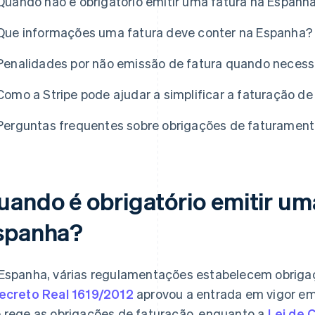
Quando não é obrigatório emitir uma fatura na Espanh
Que informações uma fatura deve conter na Espanha?
Penalidades por não emissão de fatura quando necess
Como a Stripe pode ajudar a simplificar a faturação de
Perguntas frequentes sobre obrigações de faturament
uando é obrigatório emitir um
spanha?
Espanha, várias regulamentações estabelecem obrigaç
ecreto Real 1619/2012
aprovou a entrada em vigor em
 rege as obrigações de faturação, enquanto a
Lei de 