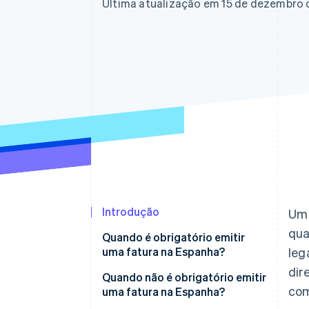
Authorization Boost
Última atualização em 15 de dezembro 
Otimizações de aceitação
Link
Checkout acelerado
Financial Connections
Dados de contas vinculadas
Introdução
Um 
qua
Quando é obrigatório emitir
uma fatura na Espanha?
leg
dir
Transações com clientes (B2C)
Quando não é obrigatório emitir
com
uma fatura na Espanha?
Transações com empresas