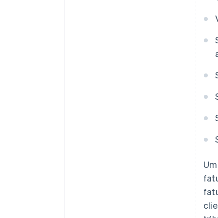
Um 
fat
fat
cli