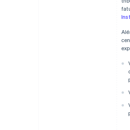
tri
fat
Ins
Alé
cen
exp