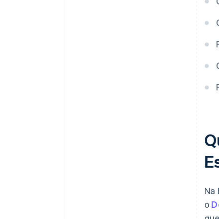
entrega de uma fatura?
Q
E
Na 
o
D
que