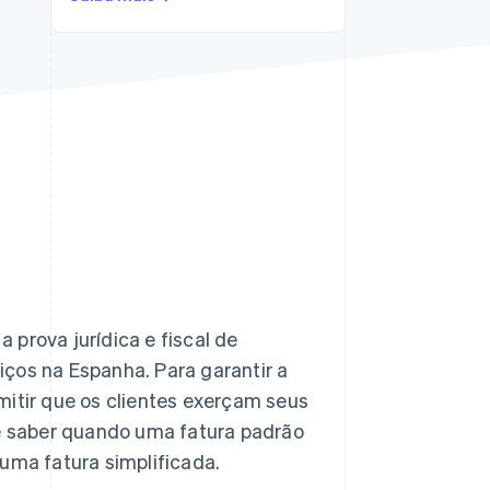
Stripe Sessions 2026
Veja como a Stripe está
construindo a
infraestrutura
econômica da IA.
Assista agora
prova jurídica e fiscal de
ços na Espanha. Para garantir a
mitir que os clientes exerçam seus
te saber quando uma fatura padrão
uma fatura simplificada.