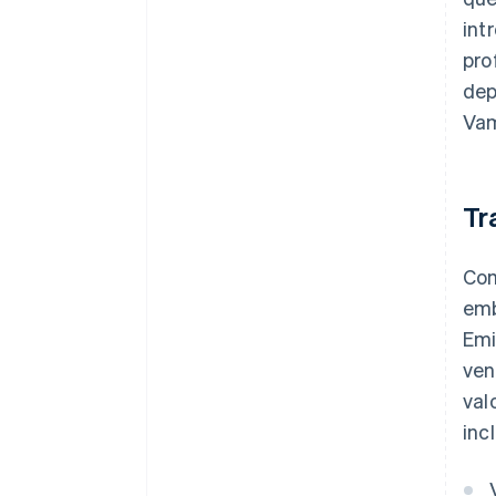
int
pro
dep
Vam
Tr
Com
emb
Emi
ven
val
inc