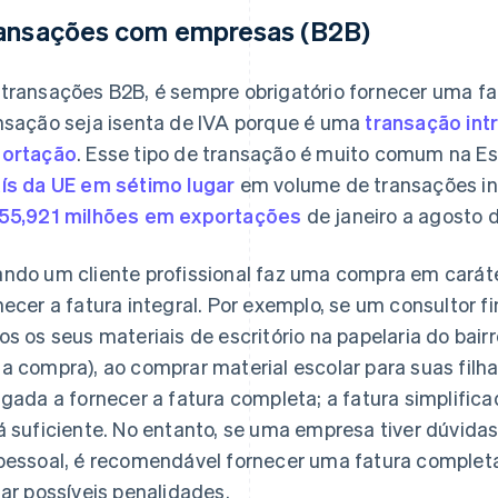
ansações com empresas (B2B)
transações B2B, é sempre obrigatório fornecer uma fa
nsação seja isenta de IVA porque é uma
transação int
ortação
. Esse tipo de transação é muito comum na E
ís da UE em sétimo lugar
em volume de transações in
55,921 milhões em exportações
de janeiro a agosto 
ndo um cliente profissional faz uma compra em caráter
necer a fatura integral. Por exemplo, se um consultor
os os seus materiais de escritório na papelaria do bair
a compra), ao comprar material escolar para suas filha
igada a fornecer a fatura completa; a fatura simplifi
á suficiente. No entanto, se uma empresa tiver dúvidas
pessoal, é recomendável fornecer uma fatura completa
tar possíveis penalidades.