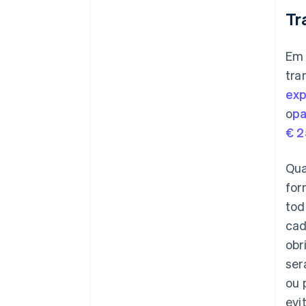
Tr
Em 
tra
exp
o
pa
€ 2
Qua
for
tod
cad
obr
ser
ou 
evi