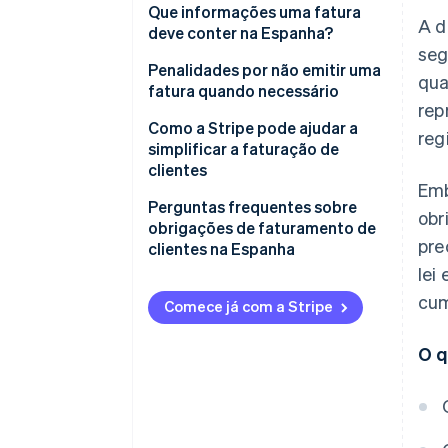
(B2B)
Que informações uma fatura
A d
deve conter na Espanha?
Transações com o governo
se
(B2G)
Penalidades por não emitir uma
qua
fatura quando necessário
rep
Penalidades sob a Lei Geral de
Como a Stripe pode ajudar a
reg
Impostos
simplificar a faturação de
clientes
Penalizações sob a Lei de Criar e
Emb
Crescer
Perguntas frequentes sobre
obr
obrigações de faturamento de
Penalidades de IVA
pre
clientes na Espanha
lei
As faturas precisam ser
cum
emitidas em formato físico ou
Comece já com a Stripe
digital?
O q
Podem ser fornecidos
comprovantes ou recibos em
vez de faturas?
Qual é o prazo para emissão e