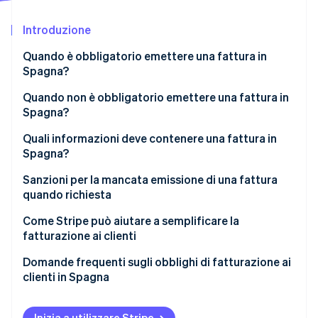
Scopri cosa ti aspetta
Introduzione
Radar
Ecosistema
Prevenzione delle frodi
Quando è obbligatorio emettere una fattura in
Partner
Atlas
Spagna?
Stripe App Marketplace
Costituzione di start-up
Transazioni con i clienti (B2C)
Quando non è obbligatorio emettere una fattura in
Climate
Spagna?
Rimozione del carbonio
Transazioni con altre attività (B2B)
Identity
Quali informazioni deve contenere una fattura in
Verifica online dell'identità
Transazioni con enti governativi (B2G)
Spagna?
Sanzioni per la mancata emissione di una fattura
quando richiesta
Sanzioni previste dalla Legge Fiscale Generale
Come Stripe può aiutare a semplificare la
Stripe Sessions 2026
fatturazione ai clienti
Scopri come Stripe sta costruendo l'infrastruttura economi
Sanzioni previste dalla legge Crea e Cresci
Guarda ora
Domande frequenti sugli obblighi di fatturazione ai
Sanzioni IVA
clienti in Spagna
Le fatture devono essere emesse in formato fisico
o digitale?
Inizia a utilizzare Stripe