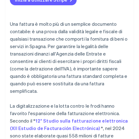
È possibile fornire scontrini o ricevute al posto delle
fatture?
Una fattura è molto più di un semplice documento
Qual è la scadenza per l’emissione e la trasmissione
contabile: è una prova dalla validità legale e fiscale di
di una fattura?
qualsiasi transazione che comporti la fornitura di beni o
servizi in Spagna. Per garantire la legalità delle
transazioni dinanzi all'Agenzia delle Entrate e
consentire ai clienti di esercitare i propri diritti fiscali
(come la detrazione dell'IVA), è importante sapere
quando è obbligatoria una fattura standard completa e
quando può essere sostituita da una fattura
semplificata.
La digitalizzazione e la lotta contro le frodi hanno
favorito l'espansione della fatturazione elettronica.
Secondo il *
12° Studio sulla fatturazione elettronica
(XII Estudio de Facturación Electrónica)
*, nel 2024
sono state elaborate quasi 558 milioni di fatture