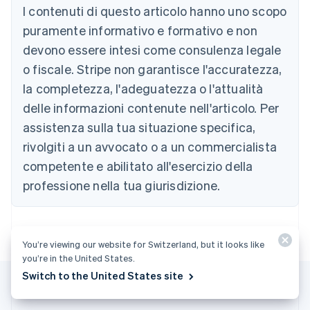
Austria
I contenuti di questo articolo hanno uno scopo
Deutsch
English
puramente informativo e formativo e non
Belgio
devono essere intesi come consulenza legale
Nederlands
Français
Deutsch
English
Brasile
o fiscale. Stripe non garantisce l'accuratezza,
Português
English
la completezza, l'adeguatezza o l'attualità
Bulgaria
English
delle informazioni contenute nell'articolo. Per
Canada
assistenza sulla tua situazione specifica,
English
Français
Cina continentale
rivolgiti a un avvocato o a un commercialista
简体中文
English
competente e abilitato all'esercizio della
Cipro
professione nella tua giurisdizione.
English
Croazia
English
Italiano
Danimarca
English
You’re viewing our website for Switzerland, but it looks like
Emirati Arabi Uniti
you’re in the United States.
English
Switch to the United States site
Estonia
English