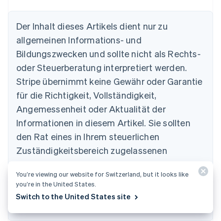
Der Inhalt dieses Artikels dient nur zu
allgemeinen Informations- und
Australien
Bildungszwecken und sollte nicht als Rechts-
English
Belgien
oder Steuerberatung interpretiert werden.
Nederlands
Français
Deutsch
English
Stripe übernimmt keine Gewähr oder Garantie
Brasilien
für die Richtigkeit, Vollständigkeit,
Português
English
Bulgarien
Angemessenheit oder Aktualität der
English
Informationen in diesem Artikel. Sie sollten
Dänemark
English
den Rat eines in Ihrem steuerlichen
Deutschland
Zuständigkeitsbereich zugelassenen
Deutsch
English
Estland
kompetenten Rechtsbeistands oder von einer
English
You’re viewing our website for Switzerland, but it looks like
Steuerberatungsstelle einholen und sich
Festlandchina
you’re in the United States.
hinsichtlich Ihrer speziellen Situation beraten
简体中文
English
Switch to the United States site
Finnland
lassen.
English
Svenska