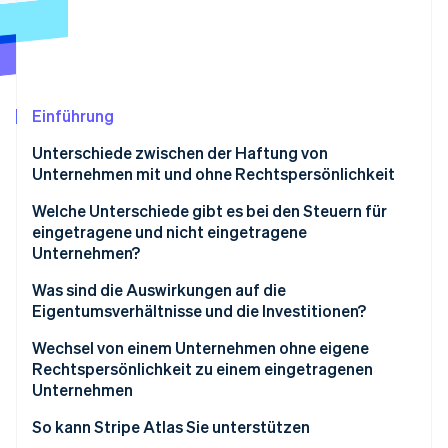
Betrugsprävention
Ecosystem
Atlas
Start-up-Gründung
Partner
Stripe App-Marktplatz
Climate
CO₂-Entnahme
Einführung
Identity
Unterschiede zwischen der Haftung von
Online-Identitätsprüfung
Unternehmen mit und ohne Rechtspersönlichkeit
Welche Unterschiede gibt es bei den Steuern für
eingetragene und nicht eingetragene
Unternehmen?
Stripe-Sessions 2026
Erfahren Sie, wie Stripe Lösungen für die Wirtschaft
Steuern für eingetragene Unternehmen
Was sind die Auswirkungen auf die
Jetzt ansehen
Eigentumsverhältnisse und die Investitionen?
Steuern für Unternehmen ohne eigene
Rechtspersönlichkeit
Inhaberschaft
Wechsel von einem Unternehmen ohne eigene
Rechtspersönlichkeit zu einem eingetragenen
Investitionen
Unternehmen
Reservierung des Unternehmensnamens und
So kann Stripe Atlas Sie unterstützen
Registrierung bei Ihrem Bundesstaat