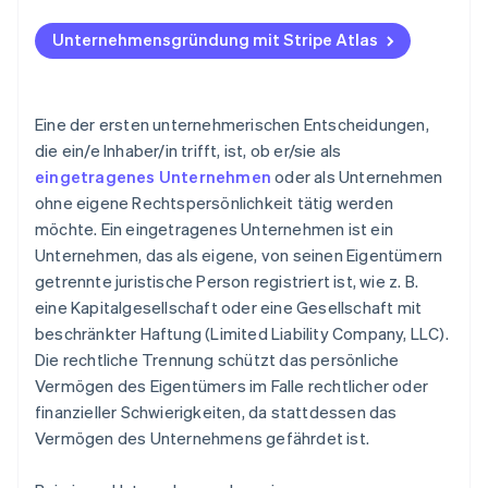
Bei Atlas eine Unternehmensgründung beantragen
Übertragung von Vermögenswerten und geistigem
Unternehmensgründung mit Stripe Atlas
Zahlungen und Bankgeschäfte vor Erhalt der EIN-
Eigentum (Intellectual Property, IP)
Nummer nutzen
Entwürfe von Aktionärsvereinbarungen oder
Gründungsaktien ohne Einsatz eigener Mittel
Eine der ersten unternehmerischen Entscheidungen,
Betriebsvereinbarungen
erwerben
die ein/e Inhaber/in trifft, ist, ob er/sie als
Neue Arbeitgeber-Identifikationsnummer (EIN)
eingetragenes Unternehmen
oder als Unternehmen
Automatische Einreichung des 83(b)-
beantragen
ohne eigene Rechtspersönlichkeit tätig werden
Steuerformulars
Neue Bankkonten eröffnen
möchte. Ein eingetragenes Unternehmen ist ein
Hochwertige rechtliche Unternehmensdokumente
Unternehmen, das als eigene, von seinen Eigentümern
Verträge und Lieferantenkonten neu zuweisen
getrennte juristische Person registriert ist, wie z. B.
Ein Jahr Stripe Payments kostenlos, plus
eine Kapitalgesellschaft oder eine Gesellschaft mit
Steuerbehörden benachrichtigen und Lizenzen
Partnergutschriften und Rabatte im Wert von
aktualisieren
50.000 USD
beschränkter Haftung (Limited Liability Company, LLC).
Die rechtliche Trennung schützt das persönliche
Endgültige Steuererklärung einreichen und das alte
Vermögen des Eigentümers im Falle rechtlicher oder
Unternehmen auflösen
finanzieller Schwierigkeiten, da stattdessen das
Vermögen des Unternehmens gefährdet ist.