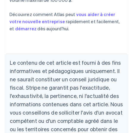
volume maximal de 100 000 $.
Découvrez comment Atlas peut
vous aider à créer
votre nouvelle entreprise
rapidement et facilement,
et
démarrez
dès aujourd'hui.
Allemagne
Le contenu de cet article est fourni à des fins
Deutsch
English
Australie
informatives et pédagogiques uniquement. Il
English
ne saurait constituer un conseil juridique ou
Autriche
Deutsch
English
fiscal. Stripe ne garantit pas l'exactitude,
Belgique
l'exhaustivité, la pertinence, ni l'actualité des
Nederlands
Français
Deutsch
English
Brésil
informations contenues dans cet article. Nous
Português
English
vous conseillons de solliciter l'avis d'un avocat
Bulgarie
compétent ou d'un comptable agréé dans le
English
Canada
ou les territoires concernés pour obtenir des
English
Français