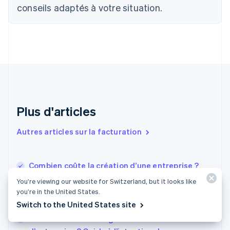
conseils adaptés à votre situation.
Chine continentale
简体中文
English
Chypre
English
Croatie
English
Italiano
Danemark
English
Émirats arabes unis
English
Plus d'articles
Espagne
Español
English
Autres articles sur la facturation
Estonie
English
États-Unis
Combien coûte la création d’une entreprise ?
English
Español
简体中文
Voici les coûts à prendre en compte
Finlande
You’re viewing our website for Switzerland, but it looks like
English
Svenska
you’re in the United States.
Qu’est-ce qu’un agent enregistré dans le
France
Switch to the United States site
Delaware ?
Français
English
Combien coûte l’enregistrement d’un nom
Gibraltar
English