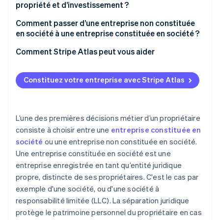
propriété et d’investissement ?
Taxes des entreprises non constituées en société
Propriété
Comment passer d’une entreprise non constituée
en société à une entreprise constituée en société ?
Investissement
Réserver votre nom d’entreprise et l’enregistrer
Comment Stripe Atlas peut vous aider
auprès de votre État
S’inscrire sur Atlas
Transférer les actifs et la propriété intellectuelle (PI)
Constituez votre entreprise avec Stripe Atlas
Accepter des paiements et effectuer des
Rédiger des conventions entre actionnaires ou des
opérations bancaires avant l’obtention de votre
accords d’exploitation
numéro EIN
L’une des premières décisions métier d’un propriétaire
Demander un nouveau numéro d’identification
Achat dématérialisé des actions du fondateur
consiste à choisir entre une
entreprise constituée en
d’employeur (EIN)
société
ou une entreprise non constituée en société.
Déclaration fiscale automatique au titre de
Une entreprise constituée en société est une
Ouvrir de nouveaux comptes bancaires
l’article 83(b)
entreprise enregistrée en tant qu’entité juridique
Réaffecter les contrats et les comptes fournisseurs
Documents juridiques d’entreprise de classe
propre, distincte de ses propriétaires. C'est le cas par
mondiale
exemple d'une société, ou d'une société à
Informer les autorités fiscales et mettre à jour les
responsabilité limitée (LLC). La séparation juridique
licences
Une année gratuite de Stripe Payments, plus de
50 000 $ en crédits et remises partenaires
protège le patrimoine personnel du propriétaire en cas
Déposer une dernière déclaration et clôturer