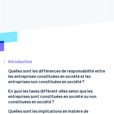
Découvrez les prochaines évolutions
Commerce en ligne
Radar
Prévention de la fraude
Écosystème
Atlas
Constitution de start-up
Partenaires
Climate
Stripe App Marketplace
Élimination du carbone
Identity
Vérification de l'identité
Introduction
Quelles sont les différences de responsabilité entre
les entreprises constituées en société et les
entreprises non constituées en société ?
Stripe Sessions 2026
Découvrez comment Stripe construit l’infrastructure écono
En quoi les taxes diffèrent-elles selon que les
Regarder la vidéo
entreprises sont constituées en société ou non
constituées en société ?
Taxes des entreprises constituées en société
Quelles sont les implications en matière de