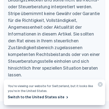
oder Steuerberatung interpretiert werden.
Australien
English
Stripe übernimmt keine Gewähr oder Garantie
Belgien
für die Richtigkeit, Vollständigkeit,
Nederlands
Français
Deutsch
English
Brasilien
Angemessenheit oder Aktualität der
Português
English
Informationen in diesem Artikel. Sie sollten
Bulgarien
den Rat eines in Ihrem steuerlichen
English
Dänemark
Zuständigkeitsbereich zugelassenen
English
kompetenten Rechtsbeistands oder von einer
Deutschland
Steuerberatungsstelle einholen und sich
Deutsch
English
Estland
hinsichtlich Ihrer speziellen Situation beraten
English
lassen.
Festlandchina
简体中文
English
Finnland
You’re viewing our website for Switzerland, but it looks like
English
Svenska
you’re in the United States.
Frankreich
Switch to the United States site
Français
English
Gibraltar
English