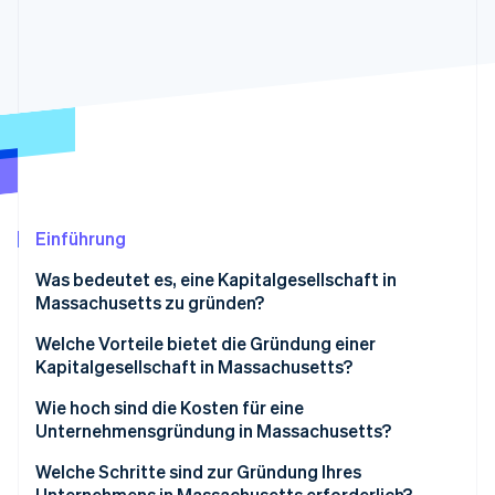
Betrugsprävention
Ecosystem
Atlas
Start-up-Gründung
Partner
Stripe App-Marktplatz
Climate
CO₂-Entnahme
Identity
Online-Identitätsprüfung
Einführung
Was bedeutet es, eine Kapitalgesellschaft in
Stripe-Sessions 2026
Massachusetts zu gründen?
Erfahren Sie, wie Stripe Lösungen für die Wirtschaft
Jetzt ansehen
Welche Vorteile bietet die Gründung einer
Kapitalgesellschaft in Massachusetts?
Moderne, mit der nationalen Ebene abgestimmte
Wie hoch sind die Kosten für eine
Gesetze
Unternehmensgründung in Massachusetts?
Verwaltung und öffentliche Eintragung in Echtzeit
Welche Schritte sind zur Gründung Ihres
Unternehmens in Massachusetts erforderlich?