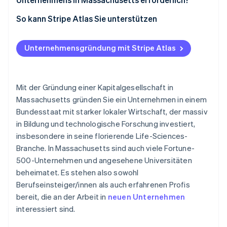
Konkrete finanzielle Anreize
1. Wählen Sie Ihre Unternehmensform
So kann Stripe Atlas Sie unterstützen
2. Überprüfen und reservieren Sie Ihren Namen
Bei Atlas eine Unternehmensgründung beantragen
Unternehmensgründung mit Stripe Atlas
3. Identifizieren Sie Ihre Gründer/innen und
Zahlungen und Bankgeschäfte vor Erhalt der EIN
ursprünglichen Vorstandsmitglieder
Gründungsaktien ohne Einsatz liquider Mittel
4. Benennen Sie eine registrierte Vertretung
erwerben
Mit der Gründung einer Kapitalgesellschaft in
Massachusetts gründen Sie ein Unternehmen in einem
6. Verabschieden Sie eine Satzung und halten Sie
Automatische Einreichung des 83(b)-
Bundesstaat mit starker lokaler Wirtschaft, der massiv
eine konstituierende Sitzung ab
Steuerformulars
in Bildung und technologische Forschung investiert,
7. Registrieren Sie sich für Steuern in Massachusetts
Hochwertige rechtliche Unternehmensdokumente
insbesondere in seine florierende Life-Sciences-
Branche. In Massachusetts sind auch viele Fortune-
8. Reichen Sie Ihren Jahresbericht ein
Ein Jahr Stripe Payments gratis, plus 50.000 USD in
500-Unternehmen und angesehene Universitäten
Partnerguthaben
beheimatet. Es stehen also sowohl
Berufseinsteiger/innen als auch erfahrenen Profis
bereit, die an der Arbeit in
neuen Unternehmen
interessiert sind.