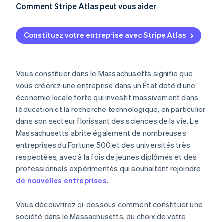
1. Choisir votre type de société
Comment Stripe Atlas peut vous aider
2. Vérifier la disponibilité et réserver votre nom
S’inscrire sur Atlas
Constituez votre entreprise avec Stripe Atlas
3. Identifier votre ou vos fondateurs et vos
Accepter des paiements et effectuer des
directeurs initiaux
opérations bancaires avant l’obtention de votre
numéro EIN
4. Désigner un agent agréé
Vous constituer dans le Massachusetts signifie que
Achat dématérialisé des actions du fondateur
vous créerez une entreprise dans un État doté d’une
6. Adopter les statuts et tenir une réunion
économie locale forte qui investit massivement dans
d’organisation
Déclaration fiscale automatique au titre de
l’éducation et la recherche technologique, en particulier
l’article 83(b)
7. S’enregistrer auprès des services fiscaux du
dans son secteur florissant des sciences de la vie. Le
Massachusetts
Documents juridiques d’entreprise de classe
Massachusetts abrite également de nombreuses
mondiale
entreprises du Fortune 500 et des universités très
8. Déposer votre rapport annuel
respectées, avec à la fois de jeunes diplômés et des
Une année gratuite d’utilisation de Stripe Payments,
plus 50 000 dollars de crédits et de remises chez
professionnels expérimentés qui souhaitent rejoindre
nos partenaires
de nouvelles entreprises
.
Vous découvrirez ci-dessous comment constituer une
société dans le Massachusetts, du choix de votre