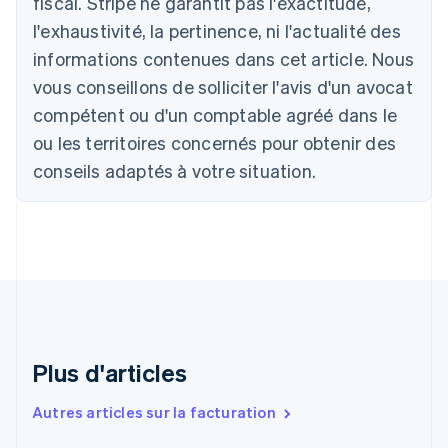
fiscal. Stripe ne garantit pas l'exactitude,
English
Autriche
l'exhaustivité, la pertinence, ni l'actualité des
Deutsch
English
informations contenues dans cet article. Nous
Belgique
vous conseillons de solliciter l'avis d'un avocat
Nederlands
Français
Deutsch
English
Brésil
compétent ou d'un comptable agréé dans le
Português
English
ou les territoires concernés pour obtenir des
Bulgarie
English
conseils adaptés à votre situation.
Canada
English
Français
Chine continentale
简体中文
English
Chypre
English
Croatie
English
Italiano
Danemark
English
Plus d'articles
Émirats arabes unis
English
Autres articles sur la facturation
Espagne