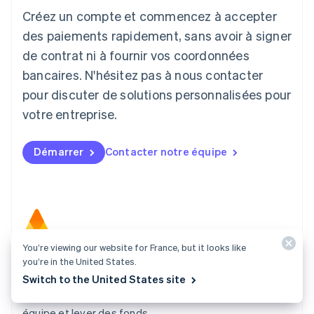
Créez un compte et commencez à accepter
Lettonie
English
des paiements rapidement, sans avoir à signer
Liechtenstein
de contrat ni à fournir vos coordonnées
Deutsch
English
Lituanie
bancaires. N'hésitez pas à nous contacter
English
pour discuter de solutions personnalisées pour
Luxembourg
votre entreprise.
Français
Deutsch
English
Malaisie
English
简体中文
Démarrer
Contacter notre équipe
Malte
English
Mexique
Español
English
Norvège
English
Nouvelle-Zélande
You’re viewing our website for France, but it looks like
English
Atlas
you’re in the United States.
Pays-Bas
Switch to the United States site
Créez votre entreprise en quelques clics, et
Nederlands
English
commencez à débiter vos clients, recruter votre
Pologne
English
équipe et lever des fonds.