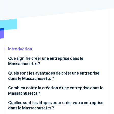
Découvrez les prochaines évolutions
Commerce en ligne
Radar
Prévention de la fraude
Écosystème
Atlas
Constitution de start-up
Partenaires
Climate
Stripe App Marketplace
Élimination du carbone
Identity
Introduction
Vérification de l'identité
Que signifie créer une entreprise dans le
Massachusetts ?
Quels sont les avantages de créer une entreprise
dans le Massachusetts ?
Stripe Sessions 2026
Découvrez comment Stripe construit l’infrastructure écono
Une loi moderne et alignée au niveau national
Combien coûte la création d’une entreprise dans le
Regarder la vidéo
Massachusetts ?
Administration et dossiers publics en temps réel
Quelles sont les étapes pour créer votre entreprise
Incitations financières concrètes
dans le Massachusetts ?