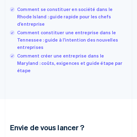
Español
English
Estonie
Comment se constituer en société dans le
English
Rhode Island : guide rapide pour les chefs
États-Unis
d’entreprise
English
Español
简体中文
Finlande
Comment constituer une entreprise dans le
English
Svenska
Tennessee : guide à l’intention des nouvelles
France
entreprises
Français
English
Comment créer une entreprise dans le
Gibraltar
English
Maryland : coûts, exigences et guide étape par
Grèce
étape
English
Hongrie
English
Inde
English
Irlande
English
Italie
Italiano
English
Envie de vous lancer ?
Japon
日本語
English