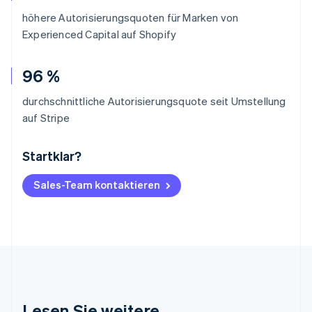
höhere Autorisierungsquoten für Marken von
Experienced Capital auf Shopify
96 %
durchschnittliche Autorisierungsquote seit Umstellung
auf Stripe
Startklar?
Australien
English
Belgien
Sales-Team kontaktieren
Nederlands
Français
Deutsch
English
Brasilien
Português
English
Bulgarien
English
Dänemark
English
Deutschland
Lesen Sie weitere
Deutsch
English