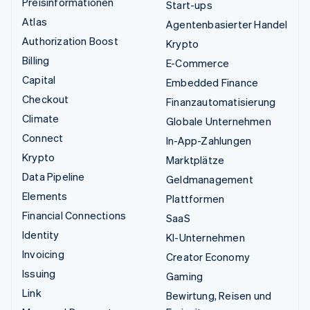
Preisinformationen
Start-ups
Atlas
Agentenbasierter Handel
Authorization Boost
Krypto
Billing
E-Commerce
Capital
Embedded Finance
Checkout
Finanzautomatisierung
Climate
Globale Unternehmen
Connect
In-App-Zahlungen
Krypto
Marktplätze
Data Pipeline
Geldmanagement
Elements
Plattformen
Financial Connections
SaaS
Identity
KI-Unternehmen
Invoicing
Creator Economy
Issuing
Gaming
Link
Bewirtung, Reisen und