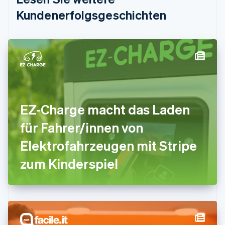
Estland
Kundenerfolgsgeschichten
English
Festlandchina
简体中文
English
Finnland
English
Svenska
Frankreich
Français
English
Gibraltar
English
EZ-Charge macht das Laden
Griechenland
English
für Fahrer/innen von
Indien
Elektrofahrzeugen mit Stripe
English
Irland
zum Kinderspiel
English
Italien
Italiano
English
Japan
日本語
English
Kanada
English
Français