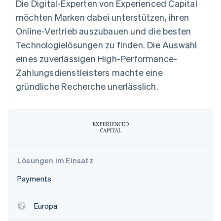
Die Digital-Experten von Experienced Capital
Betrugsprävention
Ecosystem
möchten Marken dabei unterstützen, ihren
Atlas
Start-up-Gründung
Partner
Online-Vertrieb auszubauen und die besten
Stripe App-Marktplatz
Climate
Technologielösungen zu finden. Die Auswahl
CO₂-Entnahme
eines zuverlässigen High-Performance-
Identity
Zahlungsdienstleisters machte eine
Online-Identitätsprüfung
gründliche Recherche unerlässlich.
Stripe-Sessions 2026
Erfahren Sie, wie Stripe Lösungen für die Wirtschaft
Jetzt ansehen
Lösungen im Einsatz
Payments
Europa