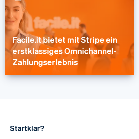
Kroatien
English
Italiano
Lettland
English
Liechtenstein
Deutsch
English
Facile.it bietet mit Stripe ein
Litauen
erstklassiges Omnichannel-
English
Luxemburg
Zahlungserlebnis
Français
Deutsch
English
Malaysia
English
简体中文
Malta
English
Mexiko
Español
English
Neuseeland
English
Niederlande
Nederlands
English
Startklar?
Norwegen
English