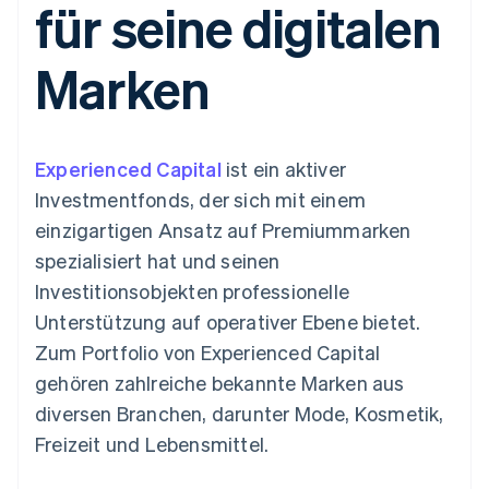
für seine digitalen
Data Pipeline
Geldmanagement
Marktplatz auf
Zugriff auf mehr als
Datensynchronisierung
Produkt-Roadmap
Plattformen
Grundlagen der
125
Stripe Sessions
SaaS
Abonnementverwaltung
Marken
Terminal
Karriere
Zahlungen vor Ort
Newsroom
So setzen Sie
Authorization
Stripe Press
nutzungsbasierte
Boost
Abrechnung um
Nach Branche
Optimierung der
Stablecoin-gestützte
Experienced Capital
Autorisierungsraten
ist ein aktiver
Karten ausgeben: So
Link
KI-Unternehmen
Kontakt
geht´s
Investmentfonds, der sich mit einem
Beschleunigter
Creator Economy
Bereitstellung und
einzigartigen Ansatz auf Premiummarken
Bezahlvorgang
Gaming
Verwaltung von
Sales-Team
Financial
Bewirtung, Reisen und
Diensten mit Agenten
kontaktieren
spezialisiert hat und seinen
Connections
Freizeit
Partner werden
Verbundene
Versicherungen
Investitionsobjekten professionelle
Medien und
Finanzdaten
Unterstützung auf operativer Ebene bietet.
Unterhaltung
Ressourcen
Gemeinnützige
Zum Portfolio von Experienced Capital
Organisationen
gehören zahlreiche bekannte Marken aus
Fachdienstleistungen
App-Integrationen
Mehr
Öffentlicher Sektor
Code-Beispiele
diversen Branchen, darunter Mode, Kosmetik,
Product roadmap
Einzelhandel
Entwickler-Blog
Freizeit und Lebensmittel.
Ausblick
API-Status
Radar