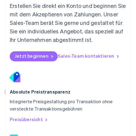
Österreich
Erstellen Sie direkt ein Konto und beginnen Sie
Deutsch
English
mit dem Akzeptieren von Zahlungen. Unser
Polen
Sales-Team berät Sie gerne und gestaltet für
English
Portugal
Sie ein individuelles Angebot, das speziell auf
Português
English
Ihr Unternehmen abgestimmt ist.
Rumänien
English
Schweden
Jetzt beginnen
Sales-Team kontaktieren
Svenska
English
Schweiz
Deutsch
Français
Italiano
English
Singapur
English
简体中文
Slowakei
Absolute Preistransparenz
English
Integrierte Preisgestaltung pro Transaktion ohne
Slowenien
versteckte Transaktionsgebühren
English
Italiano
Sonderverwaltungsregion Hongkong,
Preisübersicht
China
English
简体中文
Spanien