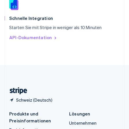
Español
English
Thailand
ไทย
English
Schnelle Integration
Tschechische Republik
Starten Sie mit Stripe in weniger als 10 Minuten
English
Ungarn
API-Dokumentation
English
Vereinigte Arabische Emirate
English
Vereinigte Staaten
English
Español
简体中文
Vereinigtes Königreich
English
Zypern
English
Schweiz (Deutsch)
Produkte und
Lösungen
Preisinformationen
Unternehmen