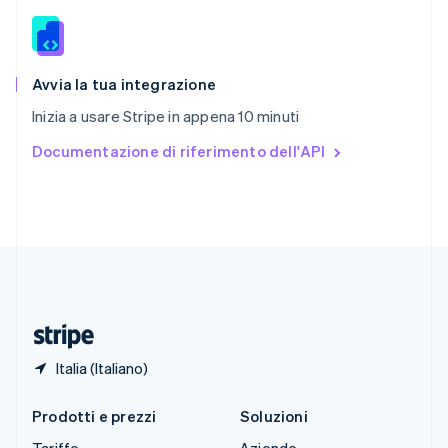
Slovacchia
English
Slovenia
English
Italiano
Avvia la tua integrazione
Spagna
Inizia a usare Stripe in appena 10 minuti
Español
English
Stati Uniti
Documentazione di riferimento dell'API
English
Español
简体中文
Svezia
Svenska
English
Svizzera
Deutsch
Français
Italiano
English
Thailandia
ไทย
English
Ungheria
English
Italia (Italiano)
Prodotti e prezzi
Soluzioni