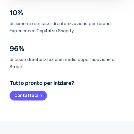
10%
di aumento dei tassi di autorizzazione per i brand
Experienced Capital su Shopify
96%
di tasso di autorizzazione medio dopo l'adozione di
Stripe
Australia
Tutto pronto per iniziare?
English
Austria
Contattaci
Deutsch
English
Belgio
Nederlands
Français
Deutsch
English
Brasile
Português
English
Bulgaria
English