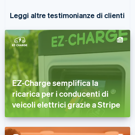
Canada
English
Français
Leggi altre testimonianze di clienti
Cina continentale
简体中文
English
Cipro
English
Croazia
English
Italiano
Danimarca
English
Emirati Arabi Uniti
English
Estonia
EZ-Charge semplifica la
English
ricarica per i conducenti di
Finlandia
English
Svenska
veicoli elettrici grazie a Stripe
Francia
Français
English
Germania
Deutsch
English
Giappone
日本語
English