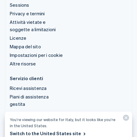
Sessions
Privacy e termini
Attività vietate e
soggette a limitazioni
Licenze
Mappa del sito
Impostazioni per i cookie
Altre risorse
Servizio clienti
Ricevi assistenza
Piani di assistenza
gestita
You’re viewing our website for Italy, but it looks like you’re
© 2026 Stripe, LLC
in the United States.
Switch to the United States site