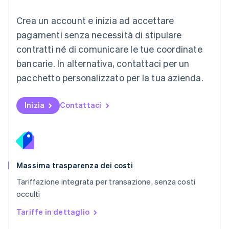
Messico
Crea un account e inizia ad accettare
Español
English
Norvegia
pagamenti senza necessità di stipulare
English
contratti né di comunicare le tue coordinate
Nuova Zelanda
bancarie. In alternativa, contattaci per un
English
Paesi Bassi
pacchetto personalizzato per la tua azienda.
Nederlands
English
Polonia
English
Inizia
Contattaci
Portogallo
Português
English
RAS di Hong Kong, Cina
English
简体中文
Regno Unito
English
Massima trasparenza dei costi
Repubblica Ceca
Tariffazione integrata per transazione, senza costi
English
occulti
Romania
English
Tariffe in dettaglio
Singapore
English
简体中文