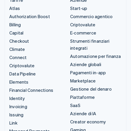
Tariffe
Aziende
Atlas
Start-up
Authorization Boost
Commercio agentico
Billing
Criptovalute
Capital
E-commerce
Checkout
Strumenti finanziari
integrati
Climate
Automazione per finanza
Connect
Aziende globali
Criptovalute
Pagamenti in-app
Data Pipeline
Marketplace
Elements
Gestione del denaro
Financial Connections
Piattaforme
Identity
SaaS
Invoicing
Aziende di IA
Issuing
Creator economy
Link
Gaming