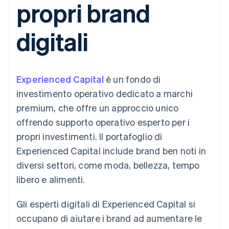
propri brand
utente
Automazione
Gestione del denaro
Gestire gli
flessibile
Metodi di
della contabilità
Roadmap del prodotto
Piattaforme
abbonamenti
pagamento
Stripe Sigma
Conferenza annuale
SaaS
Offrire addebiti in base
digitali
Accesso a
Report
Sessions
all'utilizzo
oltre 125
personalizzati
Lavora con noi
Emettere carte
Terminal
Data Pipeline
Sala stampa
garantite da stablecoin
Pagamenti di
Sincronizzazione
Stripe Press
Per settore
persona
dei dati
Esegui il provisioning e
Experienced Capital
è un fondo di
Authorization
gestisci i servizi con gli
Boost
Aziende di IA
agenti
investimento operativo dedicato a marchi
Accettazione
Creator economy
Recapiti
premium, che offre un approccio unico
ottimizzata
Gaming
Link
Ospitalità, viaggi e
Contattaci
offrendo supporto operativo esperto per i
Pagamento
tempo libero
Diventa nostro partner
Risorse
Assicurazione
propri investimenti. Il portafoglio di
accelerato
Media e
Financial
Experienced Capital include brand ben noti in
intrattenimento
Integrazioni app
Connections
Organizzazioni non
Esempi di codice
Conti finanziari
diversi settori, come moda, bellezza, tempo
profit
Blog per sviluppatori
collegati
libero e alimenti.
Servizi professionali
Stato dell'API
Pubblica
amministrazione
Gli esperti digitali di Experienced Capital si
Commercio al dettaglio
Altro
occupano di aiutare i brand ad aumentare le
Product roadmap