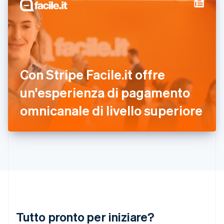
Gibilterra
English
Grecia
English
India
English
Irlanda
Con Stripe Facile.it offre
English
un'esperienza di pagamento
Italia
Italiano
English
omnicanale di livello superiore
Lettonia
English
Liechtenstein
Deutsch
English
Lituania
English
Lussemburgo
Français
Deutsch
English
Malaysia
English
简体中文
Tutto pronto per iniziare?
Malta
English