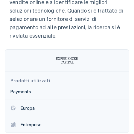
vendite online e a identificare le migliori
Scopri cosa ti aspetta
soluzioni tecnologiche. Quando si è trattato di
Radar
Ecosistema
selezionare un fornitore di servizi di
Prevenzione delle frodi
pagamento ad alte prestazioni, la ricerca si è
Partner
Atlas
Stripe App Marketplace
Costituzione di start-up
rivelata essenziale.
Climate
Rimozione del carbonio
Identity
Verifica online dell'identità
Prodotti utilizzati
Payments
Stripe Sessions 2026
Scopri come Stripe sta costruendo l'infrastruttura economi
Europa
Guarda ora
Enterprise