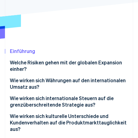
Betrugsprävention
Ecosystem
Atlas
Start-up-Gründung
Partner
Stripe App-Marktplatz
Climate
CO₂-Entnahme
Identity
Online-Identitätsprüfung
Einführung
Welche Risiken gehen mit der globalen Expansion
einher?
Wie wirken sich Währungen auf den internationalen
Stripe-Sessions 2026
Umsatz aus?
Erfahren Sie, wie Stripe Lösungen für die Wirts
Jetzt ansehen
Wie wirken sich internationale Steuern auf die
grenzüberschreitende Strategie aus?
Unterschiedliche Steuerpflichten in verschiedenen
Wie wirken sich kulturelle Unterschiede und
Märkten
Kundenverhalten auf die Produktmarkttauglichkeit
aus?
Betriebsstätte und Übertragungspreise