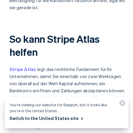
Bestätigung für die Kundschaft natürlich anfühlt, egal wo
sie gerade ist.
So kann Stripe Atlas
helfen
Stripe Atlas
legt das rechtliche Fundament für Ihr
Unternehmen, damit Sie innerhalb von zwei Werktagen
von überall auf der Welt Kapital aufnehmen, ein
Bankkonto eröffnen und Zahlungen akzeptieren können.
Schließen Sie sich mehr als 75.000 Unternehmen an, die
You’re viewing our website for Belgium, but it looks like
you’re in the United States.
mit Atlas gegründet wurden, darunter Start-ups, die von
Switch to the United States site
Top-Investoren wie Y Combinator, a16z und
General Catalyst unterstützt werden.