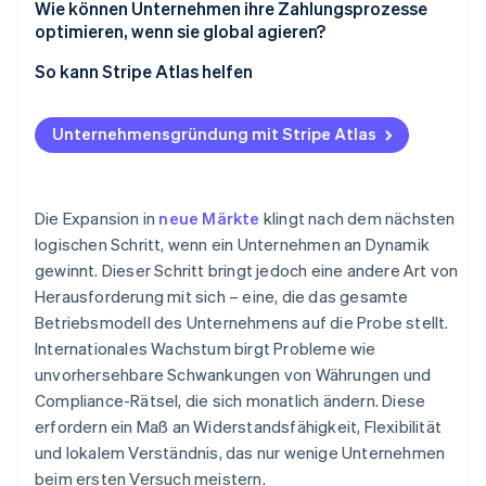
Zu berücksichtigende kulturelle Unterschiede
Wie können Unternehmen ihre Zahlungsprozesse
Indirekte Steuern
optimieren, wenn sie global agieren?
Die Bedeutung der Lokalisierung
Lokale Zahlungspräferenzen
So kann Stripe Atlas helfen
Internationale Zahlungen
Beantragung bei Atlas
Unternehmensgründung mit Stripe Atlas
Globale Zahlungen im großen Maßstab verwalten
Zahlungen und Bankgeschäfte vor Erhalt der EIN-
Nummer akzeptieren
Lokal angepasste Bezahlvorgänge
Erwerb von Gründeranteilen ohne Barmittel
Die Expansion in
neue Märkte
klingt nach dem nächsten
logischen Schritt, wenn ein Unternehmen an Dynamik
Automatische Einreichung des 83(b)-
gewinnt. Dieser Schritt bringt jedoch eine andere Art von
Steuerformulars
Herausforderung mit sich – eine, die das gesamte
Hochwertige rechtliche Unternehmensdokumente
Betriebsmodell des Unternehmens auf die Probe stellt.
Internationales Wachstum birgt Probleme wie
Ein Jahr Stripe Payments kostenlos, plus
unvorhersehbare Schwankungen von Währungen und
Partnergutschriften und Rabatte im Wert von
Compliance-Rätsel, die sich monatlich ändern. Diese
50.000 USD
erfordern ein Maß an Widerstandsfähigkeit, Flexibilität
und lokalem Verständnis, das nur wenige Unternehmen
beim ersten Versuch meistern.