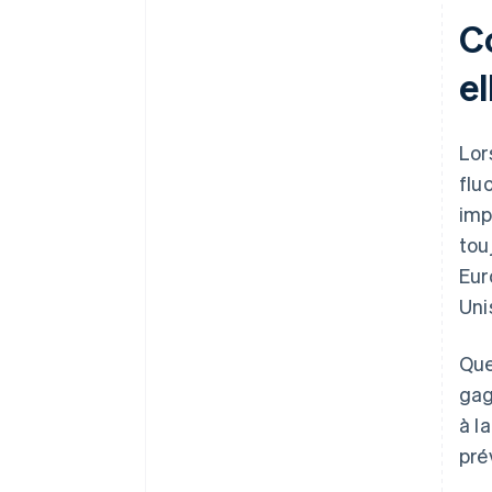
C
el
Lor
flu
imp
tou
Eur
Uni
Que
gag
à l
pré