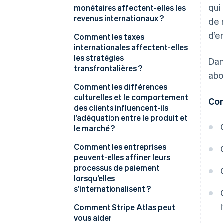
qui
monétaires affectent-elles les
revenus internationaux ?
de 
d’e
Comment les taxes
internationales affectent-elles
les stratégies
Dan
transfrontalières ?
abo
Des obligations fiscales
Comment les différences
différentes selon les marchés
culturelles et le comportement
Con
des clients influencent-ils
Établissement stable et
l’adéquation entre le produit et
tarification de transfert
le marché ?
Taxes indirectes
Différences culturelles à
Comment les entreprises
prendre en compte
peuvent-elles affiner leurs
processus de paiement
L’importance de la localisation
lorsqu’elles
s’internationalisent ?
Préférences en matière de
Comment Stripe Atlas peut
paiement local
vous aider