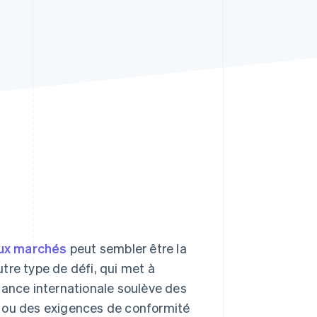
Stripe Sessions 2026
Découvrez comment
Stripe construit
l’infrastructure
économique de l’IA.
Regarder la vidéo
ux marchés
peut sembler être la
tre type de défi, qui met à
sance internationale soulève des
s ou des exigences de conformité