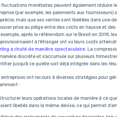
 fluctuations monétaires peuvent également réduire le
reprise (par exemple, les paiements aux fournisseurs) s
pprécie, mais que ses ventes sont libellées dans une dev
rouver prise au piège entre des coûts en hausse et des
 exemple, après le référendum sur le Brexit en 2016, le
pprovisionnaient à l’étranger ont vu leurs coûts atteind
rling a chuté de manière spectaculaire
. La compressi
manière discrète et s’accumule sur plusieurs trimestres, 
ntifier jusqu’à ce qu’elle soit déjà intégrée dans les rés
 entreprises ont recours à diverses stratégies pour gér
amment :
Structurer leurs opérations locales de manière à ce qu
soient libellés dans la même devise, ce qui permet d’am
Utiliser des instruments de couverture financière, tels 