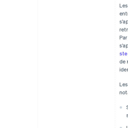
Les
ent
s’a
ret
Par
s’a
ste
de 
ide
Les
not