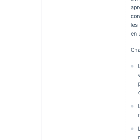
apr
con
les
en 
Cha