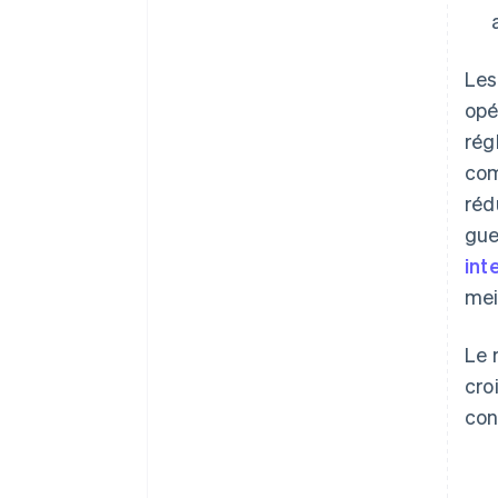
Les
opé
rég
com
réd
gue
int
mei
Le 
cro
con