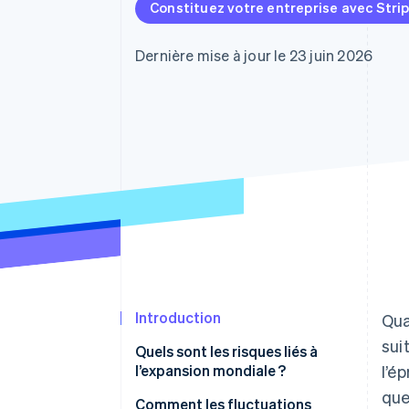
Authorization Boost
Constituez votre entreprise avec Stri
Acceptation optimisée
Link
Paiements accélérés
Dernière mise à jour le 23 juin 2026
Financial Connections
Comptes financiers associés
Introduction
Qua
sui
Quels sont les risques liés à
l’expansion mondiale ?
l’é
que
Comment les fluctuations