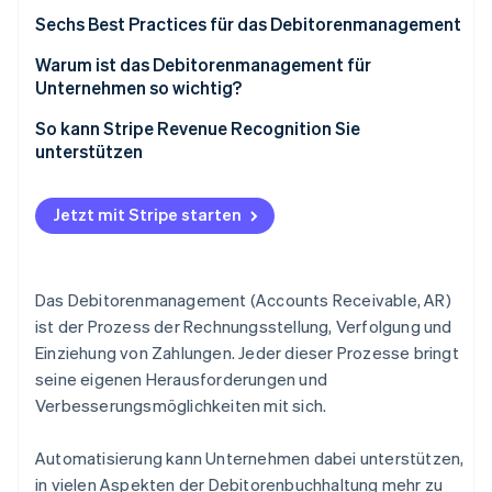
Sechs Best Practices für das Debitorenmanagement
1. Debitorenmanagement automatisieren
Warum ist das Debitorenmanagement für
Unternehmen so wichtig?
2. Richtlinien für das Kreditmanagement stärken
So kann Stripe Revenue Recognition Sie
3. Prozesse zur Streitbeilegung verbessern
unterstützen
4. Klar und konsistent kommunizieren
Jetzt mit Stripe starten
5. Flexible Zahlungskonditionen anbieten
6. Nutzung von Daten für intelligentere Debitoren-
Entscheidungen
Das Debitorenmanagement (Accounts Receivable, AR)
ist der Prozess der Rechnungsstellung, Verfolgung und
Einziehung von Zahlungen. Jeder dieser Prozesse bringt
seine eigenen Herausforderungen und
Verbesserungsmöglichkeiten mit sich.
Automatisierung kann Unternehmen dabei unterstützen,
in vielen Aspekten der Debitorenbuchhaltung mehr zu