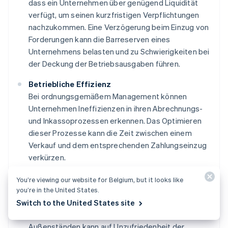
dass ein Unternehmen über genügend Liquidität
verfügt, um seinen kurzfristigen Verpflichtungen
nachzukommen. Eine Verzögerung beim Einzug von
Forderungen kann die Barreserven eines
Unternehmens belasten und zu Schwierigkeiten bei
der Deckung der Betriebsausgaben führen.
Betriebliche Effizienz
Bei ordnungsgemäßem Management können
Unternehmen Ineffizienzen in ihren Abrechnungs-
und Inkassoprozessen erkennen. Das Optimieren
dieser Prozesse kann die Zeit zwischen einem
Verkauf und dem entsprechenden Zahlungseinzug
verkürzen.
Indikator für die finanzielle Gesundheit
You’re viewing our website for Belgium, but it looks like
Der Status der Debitorenbuchhaltung kann als
you’re in the United States.
Indikator für die finanzielle Gesundheit eines
Switch to the United States site
Unternehmens dienen. Ein konstant hoher Bestand an
Außenständen kann auf Unzufriedenheit der