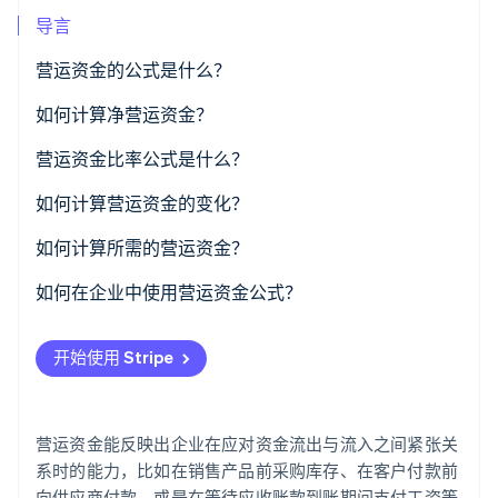
了解 Stripe 如何为 AI 构建经济基础设施。
导言
立即观看
营运资金的公式是什么？
如何计算净营运资金？
标准公式
营运资金比率公式是什么？
运营公式
如何计算营运资金的变化？
如何计算所需的营运资金？
如何在企业中使用营运资金公式？
建立您的基线
开始使用 Stripe
估算营运资金需求
填补缺口
营运资金能反映出企业在应对资金流出与流入之间紧张关
监控运营性营运资金
系时的能力，比如在销售产品前采购库存、在客户付款前
向供应商付款，或是在等待应收账款到账期间支付工资等