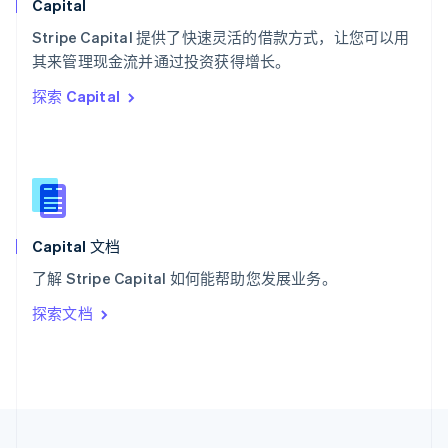
Capital
泰国
ไทย
English
Stripe Capital 提供了快速灵活的借款方式，让您可以用
希腊
其来管理现金流并通过投资获得增长。
English
探索 Capital
西班牙
Español
English
新加坡
English
简体中文
新西兰
English
匈牙利
English
Capital 文档
意大利
了解 Stripe Capital 如何能帮助您发展业务。
Italiano
English
印度
探索文档
English
英国
English
直布罗陀
English
中国内地
简体中文
English