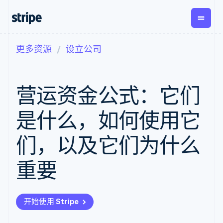
更多资源
设立公司
按企业阶段
文档
学习
支付
营收
资金管
平台
理
易市
大型企业
Stripe 文档
博客
Payments
Billing
初创企业
API 参考文档
客户案例
营运资金公式：它们
在线支付
经常性收入
Global
Conn
库与 SDK
指南
Payment links
Metronome
Payouts
Stripe Apps
按用量计费
平台
是什么，如何使用它
无代码支付
Subscriptions
向第三
按应用场景
Checkout
方打款
支持
预构建支付界
订阅管理
们，以及它们为什么
指南
智能体商务
面
Invoicing
加密货币
获取支持
一次性或定期
Elements
电子商务
接受线上付款
托管支持方案
灵活的 UI 组件
账单
重要
嵌入式金融
实施预置结账流程
专业服务
Payment
Tax
财务自动化
构建平台或交易市场
methods
销售税和增值
全球化企业
管理订阅
接入 125+ 种支
税自动化
应用内支付
提供按用量计费
付方式
Revenue
开始使用 Stripe
交易市场
发行稳定币支持的支付卡
Authorization
Recognition
公司
资金管理
通过智能体配置和管理服
Boost
会计自动化
平台
务