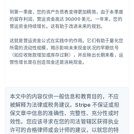
English
爱尔兰
到第一季度，您的资产负债表变得更加精简，由于本季度
English
爱沙尼亚
的留存利润，营运资金高达 30,000 美元。一年来，您的
English
营运资金持续增长。这有助于改进未来的规划。
奥地利
Deutsch
English
这就是营运资金公式在实践中的作用。它们有助于量化您
澳大利亚
所需的流动性规模，揭示影响未来现金状况的早期信号
English
巴西
（如应收账款增加或库存过剩），并反映出长期来看，运
Português
English
营性增长是在创造现金还是消耗现金。
保加利亚
English
比利时
Nederlands
Français
Deutsch
English
波兰
本文中的内容仅供一般信息和教育目的，不应
English
丹麦
被解释为法律或税务建议。Stripe 不保证或担
English
保文章中信息的准确性、完整性、充分性或时
德国
效性。您应该寻求在您的司法管辖区获得执业
Deutsch
English
法国
许可的合格律师或会计师的建议，以就您的特
Français
English