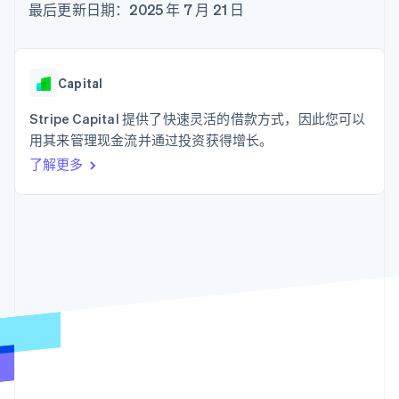
支付成功率优
Stripe Sigma
最后更新日期：2025 年 7 月 21 日
产品路线图
SaaS
化
自定义报告
Sessions 年度大会
Link
Data Pipeline
招聘
加速结账
数据同步
资讯中心
资源
Stripe Press
Capital
按行业
应用集成
Stripe Capital 提供了快速灵活的借款方式，因此您可以
AI 企业
代码示例
更多
创作者经济
开发者博客
用其来管理现金流并通过投资获得增长。
联系
Product roadmap
游戏
API 状态
了解未来规划
了解更多
酒店、旅游与休闲
联系销售
保险
Radar
成为合作伙伴
媒体与娱乐
欺诈防范
非营利组织
Atlas
专业服务
初创企业注册
公共部门
零售
Climate
碳移除
生态系统
合作伙伴
Stripe App Marketplace
Stripe Sessions 2026