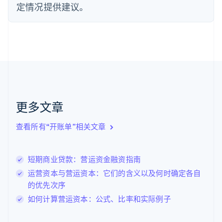
定情况提供建议。
芬兰
English
Svenska
荷兰
Nederlands
English
加拿大
English
Français
捷克
English
克罗地亚
English
Italiano
更多文章
拉脱维亚
English
查看所有“开账单”相关文章
立陶宛
English
列支敦士登
短期商业贷款：营运资金融资指南
Deutsch
English
卢森堡
运营资本与营运资本：它们的含义以及何时确定各自
Français
Deutsch
English
的优先次序
罗马尼亚
如何计算营运资本：公式、比率和实际例子
English
马尔他
English