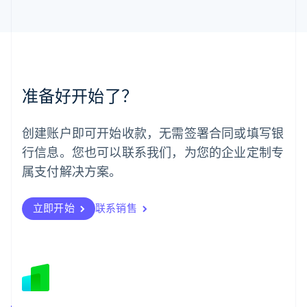
马来西亚
English
简体中文
美国
English
Español
简体中文
墨西哥
Español
English
准备好开始了？
挪威
English
葡萄牙
创建账户即可开始收款，无需签署合同或填写银
Português
English
行信息。您也可以联系我们，为您的企业定制专
日本
日本語
English
属支付解决方案。
瑞典
Svenska
English
瑞士
立即开始
联系销售
Deutsch
Français
Italiano
English
塞浦路斯
English
斯洛伐克
English
斯洛文尼亚
English
Italiano