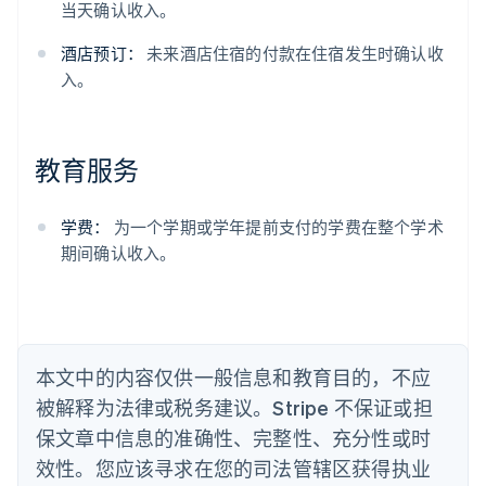
阿联酋
当天确认收入。
English
爱尔兰
酒店预订：
未来酒店住宿的付款在住宿发生时确认收
English
入。
爱沙尼亚
English
奥地利
Deutsch
English
教育服务
澳大利亚
English
巴西
学费：
为一个学期或学年提前支付的学费在整个学术
Português
English
期间确认收入。
保加利亚
English
比利时
Nederlands
Français
Deutsch
English
波兰
本文中的内容仅供一般信息和教育目的，不应
English
丹麦
被解释为法律或税务建议。Stripe 不保证或担
English
保文章中信息的准确性、完整性、充分性或时
德国
效性。您应该寻求在您的司法管辖区获得执业
Deutsch
English