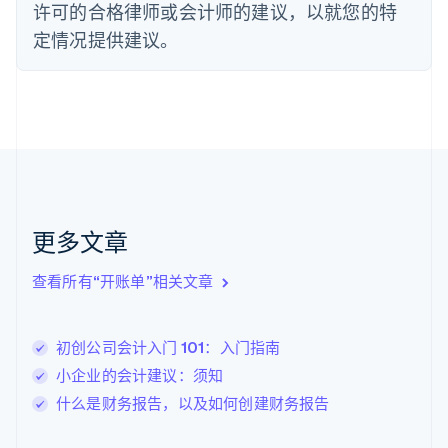
法国
许可的合格律师或会计师的建议，以就您的特
Français
English
定情况提供建议。
芬兰
English
Svenska
荷兰
Nederlands
English
加拿大
English
Français
捷克
English
克罗地亚
English
Italiano
更多文章
拉脱维亚
English
查看所有“开账单”相关文章
立陶宛
English
列支敦士登
初创公司会计入门 101：入门指南
Deutsch
English
卢森堡
小企业的会计建议：须知
Français
Deutsch
English
什么是财务报告，以及如何创建财务报告
罗马尼亚
English