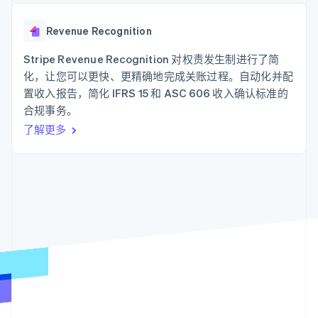
化
Stripe Sigma
产品路线图
SaaS
自定义报告
Link
Sessions 年度大会
加速结账
Data Pipeline
Revenue Recognition
招聘
数据同步
资讯中心
资源
Stripe Revenue Recognition 对权责发生制进行了简
Stripe Press
按行业
化，让您可以更快、更精确地完成关账过程。自动化并配
应用集成
置收入报告，简化 IFRS 15 和 ASC 606 收入确认标准的
AI 企业
代码示例
更多
合规事务。
创作者经济
开发者博客
联系
Product roadmap
游戏
API 状态
了解未来规划
了解更多
酒店、旅游与休闲
联系销售
保险
Radar
成为合作伙伴
媒体与娱乐
欺诈防范
非营利组织
Atlas
专业服务
初创企业注册
公共部门
零售
Climate
碳移除
生态系统
合作伙伴
Stripe App Marketplace
Stripe Sessions 2026