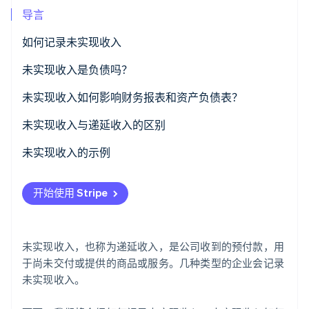
了解 Stripe 如何为 AI 构建经济基础设施。
导言
立即观看
如何记录未实现收入
未实现收入是负债吗？
未实现收入如何影响财务报表和资产负债表？
资产负债表
未实现收入与递延收入的区别
损益表
未实现收入
未实现收入的示例
现金流量表
递延收入
订阅服务
开始使用 Stripe
财务分析
未实现收入与递延收入示例
软件与技术
零售
未实现收入，也称为递延收入，是公司收到的预付款，用
保险
于尚未交付或提供的商品或服务。几种类型的企业会记录
未实现收入。
房地产和租赁