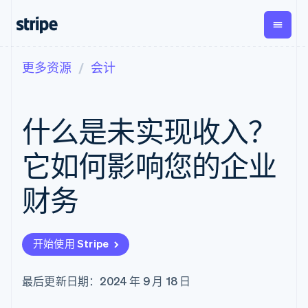
更多资源
会计
按企业阶段
文档
学习
支付
营收
资金管
平台
理
易市
大型企业
Stripe 文档
博客
Payments
Billing
初创企业
API 参考文档
客户案例
什么是未实现收入？
在线支付
经常性收入
Global
Conn
库与 SDK
指南
Payment links
Metronome
Payouts
Stripe Apps
按用量计费
平台
它如何影响您的企业
无代码支付
Subscriptions
向第三
按应用场景
Checkout
方打款
支持
预构建支付界
订阅管理
财务
指南
智能体商务
面
Invoicing
加密货币
获取支持
一次性或定期
Elements
电子商务
接受线上付款
托管支持方案
灵活的 UI 组件
账单
嵌入式金融
实施预置结账流程
专业服务
支付方式
Tax
开始使用 Stripe
财务自动化
构建平台或交易市场
支持 125 种以
销售税和增值
全球化企业
管理订阅
上
税自动化
应用内支付
提供按用量计费
Authorization
Revenue
最后更新日期：2024 年 9 月 18 日
交易市场
发行稳定币支持的支付卡
Boost
Recognition
公司
资金管理
通过智能体配置和管理服
支付成功率优
会计自动化
平台
务