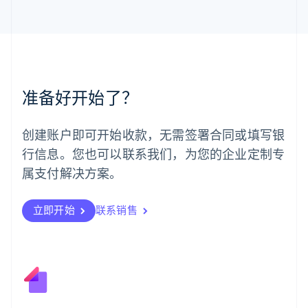
马尔他
English
马来西亚
English
简体中文
美国
English
Español
简体中文
墨西哥
准备好开始了？
Español
English
挪威
English
创建账户即可开始收款，无需签署合同或填写银
葡萄牙
行信息。您也可以联系我们，为您的企业定制专
Português
English
日本
属支付解决方案。
日本語
English
瑞典
立即开始
联系销售
Svenska
English
瑞士
Deutsch
Français
Italiano
English
塞浦路斯
English
斯洛伐克
English