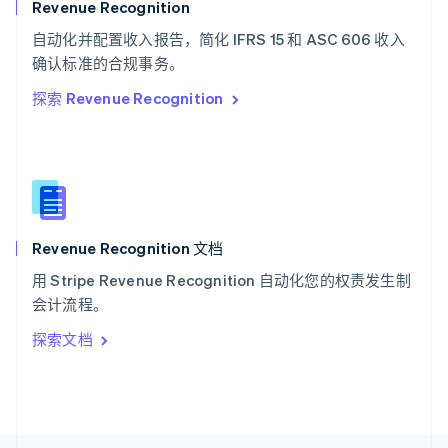
斯洛文尼亚
Revenue Recognition
English
Italiano
自动化并配置收入报告，简化 IFRS 15 和 ASC 606 收入
泰国
ไทย
English
确认标准的合规事务。
希腊
探索 Revenue Recognition
English
西班牙
Español
English
新加坡
English
简体中文
新西兰
English
Revenue Recognition 文档
匈牙利
English
用 Stripe Revenue Recognition 自动化您的权责发生制
意大利
会计流程。
Italiano
English
印度
探索文档
English
英国
English
直布罗陀
English