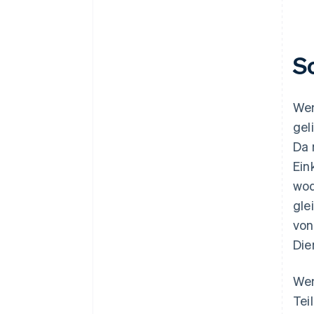
Immobilien und Vermietung
Baugewerbe
Live-Ereignisse
S
Rechts- und
Beratungsdienstleistungen
Wen
Reisen und Bewirtung
gel
Da 
Bildungsdienstleistungen
Ein
wod
gle
von
Die
Wen
Tei