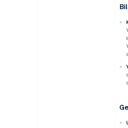
Bi
Ge