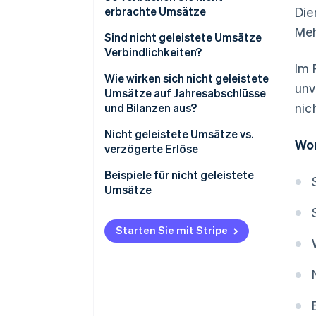
erbrachte Umsätze
Die
Meh
Sind nicht geleistete Umsätze
Verbindlichkeiten?
Im 
Wie wirken sich nicht geleistete
unv
Umsätze auf Jahresabschlüsse
nic
und Bilanzen aus?
Bilanz
Nicht geleistete Umsätze vs.
Wor
verzögerte Erlöse
Gewinn- und Verlustrechnung
Nicht geleistete Umsätze
Beispiele für nicht geleistete
Kapitalflussrechnung
Umsätze
Verzögerte Erlöse
Finanzanalyse
Abonnementdienste
Beispiele für nicht geleistete
Starten Sie mit Stripe
Umsätze vs. verzögerte Erlöse
Software und Technologie
Einzelhandel
Versicherung