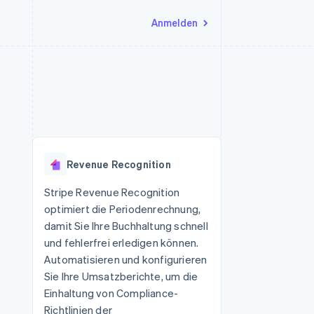
Anmelden
Ressourcen
Ecosystem
Kontakt
nd Marktplätze
Mehr
App-Integrationen
Partner
Sales-Team kontaktieren
Product roadmap
Code-Beispiele
Stripe App-Marktplatz
Partner werden
Ausblick
 Plattformen
Entwickler-Blog
 platforms
eit
API-Status
Radar
Betrugsprävention
eistungen
Revenue Recognition
Atlas
onen
virtuelle Karten
Start-up-Gründung
Stripe Revenue Recognition
optimiert die Periodenrechnung,
Climate
CO₂-Entnahme
damit Sie Ihre Buchhaltung schnell
und fehlerfrei erledigen können.
Identity
Online-Identitätsprüfung
Automatisieren und konfigurieren
Sie Ihre Umsatzberichte, um die
Einhaltung von Compliance-
Richtlinien der