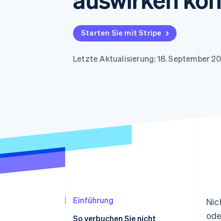
Optimierung der
Datensynchronisier
Autorisierungsraten
Link
Beschleunigter Bezahlvorgang
Starten Sie mit Stripe
Financial Connections
Verbundene Finanzdaten
Letzte Aktualisierung: 18. September 2
Einführung
Nic
ode
So verbuchen Sie nicht