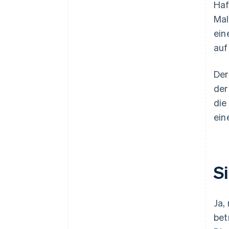
Haf
Mal
ein
auf
Der
der
die
ein
S
Ja,
bet