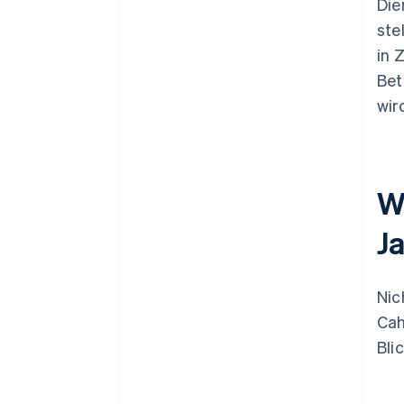
Die
ste
in 
Bet
wir
W
J
Nic
Cah
Blic