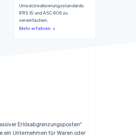
Umsatzrealisierungsstandards
IFRS 15 und ASC 606 zu
vereinfachen.
Stripe-Sessions 2026
Erfahren Sie, wie Stripe
Mehr erfahren
Lösungen für die
Wirtschaftsinfrastruktur
für KI aufbaut.
Jetzt ansehen
„passiver Erlösabgrenzungsposten“
die ein Unternehmen für Waren oder