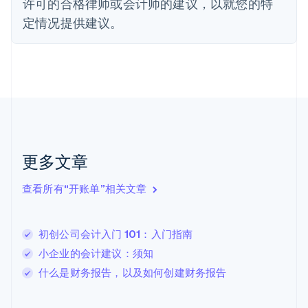
许可的合格律师或会计师的建议，以就您的特
Français
English
定情况提供建议。
芬兰
English
Svenska
荷兰
Nederlands
English
加拿大
English
Français
捷克
English
克罗地亚
English
Italiano
更多文章
拉脱维亚
English
查看所有“开账单”相关文章
立陶宛
English
列支敦士登
初创公司会计入门 101：入门指南
Deutsch
English
卢森堡
小企业的会计建议：须知
Français
Deutsch
English
什么是财务报告，以及如何创建财务报告
罗马尼亚
English
马尔他