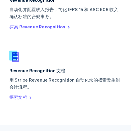
Revenue Recognition
English
Italiano
自动化并配置收入报告，简化 IFRS 15 和 ASC 606 收入
泰国
ไทย
English
确认标准的合规事务。
希腊
探索 Revenue Recognition
English
西班牙
Español
English
新加坡
English
简体中文
新西兰
English
Revenue Recognition 文档
匈牙利
English
用 Stripe Revenue Recognition 自动化您的权责发生制
意大利
会计流程。
Italiano
English
印度
探索文档
English
英国
English
直布罗陀
English
中国内地