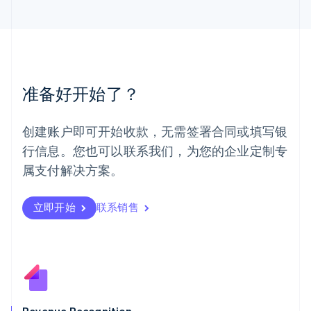
English
马来西亚
English
简体中文
美国
English
Español
简体中文
墨西哥
准备好开始了？
Español
English
挪威
English
创建账户即可开始收款，无需签署合同或填写银
葡萄牙
行信息。您也可以联系我们，为您的企业定制专
Português
English
日本
属支付解决方案。
日本語
English
瑞典
立即开始
联系销售
Svenska
English
瑞士
Deutsch
Français
Italiano
English
塞浦路斯
English
斯洛伐克
English
斯洛文尼亚