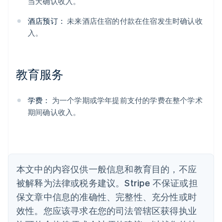
阿联酋
当天确认收入。
English
爱尔兰
酒店预订：
未来酒店住宿的付款在住宿发生时确认收
English
入。
爱沙尼亚
English
奥地利
Deutsch
English
教育服务
澳大利亚
English
巴西
学费：
为一个学期或学年提前支付的学费在整个学术
Português
English
期间确认收入。
保加利亚
English
比利时
Nederlands
Français
Deutsch
English
波兰
本文中的内容仅供一般信息和教育目的，不应
English
丹麦
被解释为法律或税务建议。Stripe 不保证或担
English
保文章中信息的准确性、完整性、充分性或时
德国
效性。您应该寻求在您的司法管辖区获得执业
Deutsch
English
法国