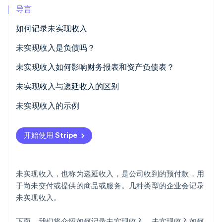
导言
Stripe Sessions 2026
了解 Stripe 如何为 AI 构建经济基础设施。
如何记录未实现收入
立即观看
未实现收入是负债吗？
未实现收入如何影响财务报表和资产负债表？
资产负债表
未实现收入与递延收入的区别
损益表
未实现收入
未实现收入的示例
现金流量表
递延收入
订阅服务
开始使用 Stripe
财务分析
未实现收入与递延收入示例
软件与技术
零售
未实现收入，也称为递延收入，是公司收到的预付款，用
保险
于尚未交付或提供的商品或服务。几种类型的企业会记录
未实现收入。
房地产和租赁
建筑
下面，我们将介绍如何记录未实现收入，未实现收入如何