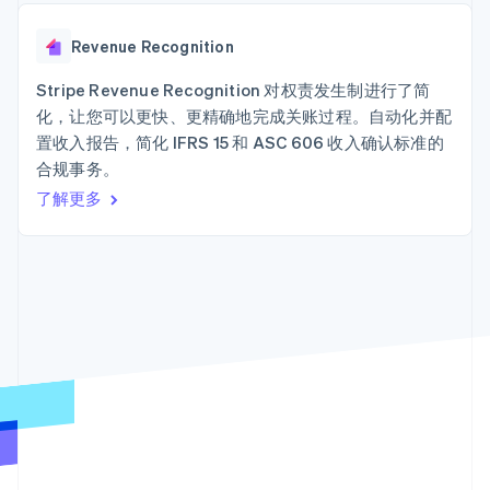
Authorization
Stripe Sigma
产品路线图
SaaS
Boost
自定义报告
Sessions 年度大会
支付成功率优
Data Pipeline
Revenue Recognition
招聘
化
数据同步
资讯中心
Link
资源
Stripe Revenue Recognition 对权责发生制进行了简
Stripe Press
加速结账
按行业
化，让您可以更快、更精确地完成关账过程。自动化并配
应用集成
置收入报告，简化 IFRS 15 和 ASC 606 收入确认标准的
AI 企业
代码示例
合规事务。
创作者经济
开发者博客
联系
游戏
API 状态
更多
了解更多
酒店、旅游与休闲
联系销售
Product roadmap
保险
成为合作伙伴
了解未来规划
媒体与娱乐
非营利组织
Radar
专业服务
欺诈防范
公共部门
Atlas
零售
初创企业注册
Climate
碳移除
生态系统
合作伙伴
Stripe App Marketplace