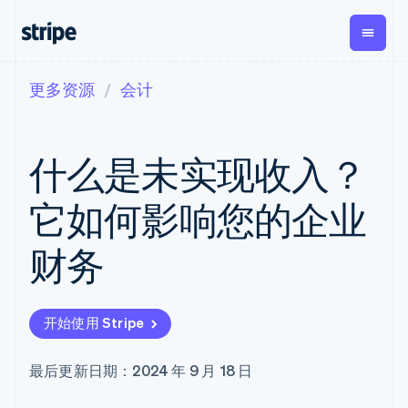
更多资源
会计
按企业阶段
文档
学习
支付
营收
资金管
平台
理
易市
大型企业
Stripe 文档
博客
Payments
Billing
初创企业
API 参考文档
客户案例
什么是未实现收入？
在线支付
经常性收入
Global
Conn
库与 SDK
指南
Payment links
Metronome
Payouts
Stripe Apps
按用量计费
平台
它如何影响您的企业
无代码支付
Subscriptions
向第三
按应用场景
Checkout
方打款
支持
预构建支付界
订阅管理
Crypto
财务
指南
智能体商务
面
Invoicing
钱包、
加密货币
获取支持
一次性或定期
Elements
稳定币
电子商务
接受线上付款
托管支持方案
灵活的 UI 组件
账单
发行和
嵌入式金融
实施预置结账流程
专业服务
Payment
Tax
发卡基
开始使用 Stripe
财务自动化
构建平台或交易市场
methods
销售税和增值
础设施
全球化企业
管理订阅
接入 125+ 种支
税自动化
应用内支付
提供按用量计费
付方式
Revenue
最后更新日期：2024 年 9 月 18 日
交易市场
发行稳定币支持的支付卡
Terminal
Recognition
公司
资金管理
通过智能体配置和管理服
线下支付
会计自动化
平台
务