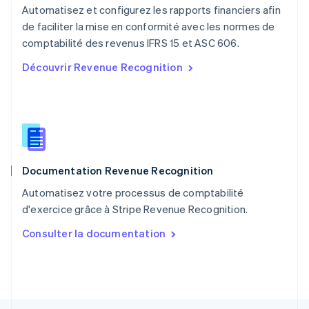
Automatisez et configurez les rapports financiers afin
Nederlands
English
de faciliter la mise en conformité avec les normes de
Pologne
English
comptabilité des revenus IFRS 15 et ASC 606.
Portugal
Découvrir Revenue Recognition
Português
English
R.A.S. de Hong Kong, Chine
English
简体中文
République tchèque
English
Roumanie
English
Documentation Revenue Recognition
Royaume-Uni
English
Automatisez votre processus de comptabilité
Singapour
d'exercice grâce à Stripe Revenue Recognition.
English
简体中文
Slovaquie
Consulter la documentation
English
Slovénie
English
Italiano
Suède
Svenska
English
Suisse