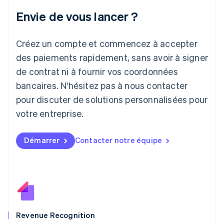
Italiano
English
Envie de vous lancer ?
Japon
日本語
English
Créez un compte et commencez à accepter
Lettonie
English
des paiements rapidement, sans avoir à signer
Liechtenstein
de contrat ni à fournir vos coordonnées
Deutsch
English
Lituanie
bancaires. N'hésitez pas à nous contacter
English
pour discuter de solutions personnalisées pour
Luxembourg
votre entreprise.
Français
Deutsch
English
Malaisie
English
简体中文
Démarrer
Contacter notre équipe
Malte
English
Mexique
Español
English
Norvège
English
Nouvelle-Zélande
English
Revenue Recognition
Pays-Bas