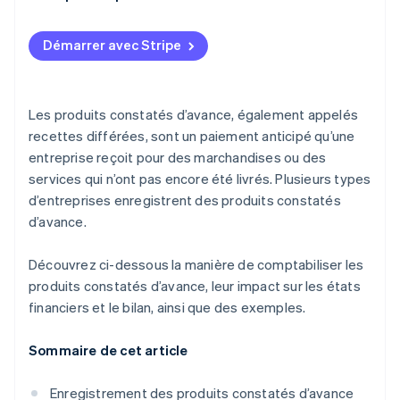
Tableau des flux de trésorerie
Recettes différées
Services d’abonnement
Démarrer avec Stripe
Analyse financière
Exemples de produits constatés d’avance et de
Logiciels et technologies
recettes différées
Commerce en ligne
Les produits constatés d’avance, également appelés
Assurance
recettes différées, sont un paiement anticipé qu’une
entreprise reçoit pour des marchandises ou des
Immobilier et locations
services qui n’ont pas encore été livrés. Plusieurs types
Bâtiment
d’entreprises enregistrent des produits constatés
d’avance.
Événements en direct
Services juridiques et de conseil
Découvrez ci-dessous la manière de comptabiliser les
produits constatés d’avance, leur impact sur les états
Voyage et hôtellerie
financiers et le bilan, ainsi que des exemples.
Services d’éducation
Sommaire de cet article
Enregistrement des produits constatés d’avance