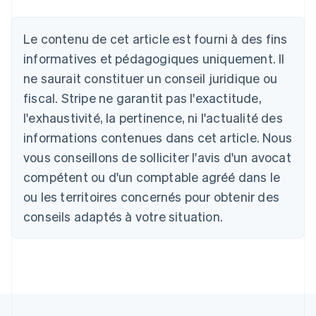
Allemagne
Deutsch
English
Australie
Le contenu de cet article est fourni à des fins
English
informatives et pédagogiques uniquement. Il
Autriche
ne saurait constituer un conseil juridique ou
Deutsch
English
Belgique
fiscal. Stripe ne garantit pas l'exactitude,
Nederlands
Français
Deutsch
English
l'exhaustivité, la pertinence, ni l'actualité des
Brésil
Português
English
informations contenues dans cet article. Nous
Bulgarie
vous conseillons de solliciter l'avis d'un avocat
English
Canada
compétent ou d'un comptable agréé dans le
English
Français
ou les territoires concernés pour obtenir des
Chine continentale
conseils adaptés à votre situation.
简体中文
English
Chypre
English
Croatie
English
Italiano
Danemark
English
Émirats arabes unis