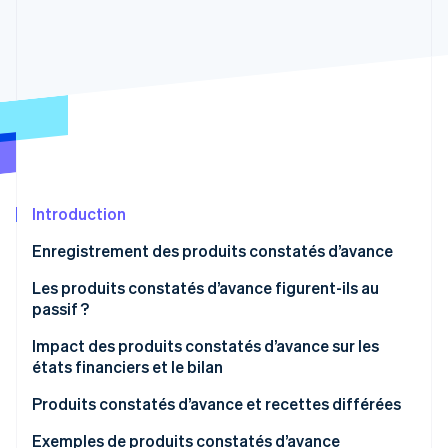
Découvrez les prochaines évolutions
Commerce en ligne
Radar
Prévention de la fraude
Écosystème
Atlas
Constitution de start-up
Partenaires
Climate
Stripe App Marketplace
Élimination du carbone
Identity
Vérification de l'identité
Introduction
Enregistrement des produits constatés d’avance
Les produits constatés d’avance figurent-ils au
passif ?
Stripe Sessions 2026
Découvrez comment Stripe construit l’infrastructure écono
Impact des produits constatés d’avance sur les
Regarder la vidéo
états financiers et le bilan
Bilan
Produits constatés d’avance et recettes différées
Compte de résultat
Produits constatés d’avance
Exemples de produits constatés d’avance