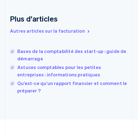
English
Espagne
Plus d'articles
Español
English
Estonie
Autres articles sur la facturation
English
États-Unis
English
Español
简体中文
Bases de la comptabilité des start-up : guide de
Finlande
English
Svenska
démarrage
France
Astuces comptables pour les petites
Français
English
entreprises : informations pratiques
Gibraltar
English
Qu’est-ce qu’un rapport financier et comment le
Grèce
préparer ?
English
Hongrie
English
Inde
English
Irlande
English
Italie