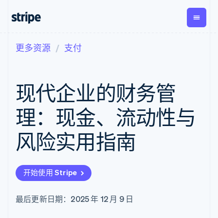
更多资源
支付
按企业阶段
文档
学习
支付
营收
资金管
平台
理
易市
大型企业
Stripe 文档
博客
Payments
Billing
初创企业
API 参考文档
客户案例
现代企业的财务管
在线支付
经常性收入
Global
Conn
库与 SDK
指南
Payment links
Metronome
Payouts
Stripe Apps
按用量计费
平台
理：现金、流动性与
无代码支付
Subscriptions
向第三
按应用场景
Checkout
方打款
支持
预构建支付界
订阅管理
风险实用指南
指南
智能体商务
面
Invoicing
加密货币
获取支持
一次性或定期
Elements
电子商务
接受线上付款
托管支持方案
灵活的 UI 组件
账单
嵌入式金融
实施预置结账流程
专业服务
Payment
Tax
开始使用 Stripe
财务自动化
构建平台或交易市场
methods
销售税和增值
全球化企业
管理订阅
接入 125+ 种支
税自动化
应用内支付
提供按用量计费
付方式
Revenue
最后更新日期：2025 年 12 月 9 日
交易市场
发行稳定币支持的支付卡
Authorization
Recognition
公司
资金管理
通过智能体配置和管理服
Boost
会计自动化
平台
务