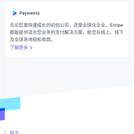
支付成功率优
Stripe Sigma
产品路线图
SaaS
化
自定义报告
Sessions 年度大会
Link
Data Pipeline
Payments
招聘
加速结账
数据同步
资讯中心
资源
无论您是快速成长的初创公司，还是全球化企业，Stripe
Stripe Press
按行业
都能提供适合您业务的支付解决方案，助您在线上、线下
应用集成
及全球各地轻松收款。
AI 企业
代码示例
更多
创作者经济
开发者博客
联系
了解更多
Product roadmap
游戏
API 状态
了解未来规划
酒店、旅游与休闲
联系销售
保险
Radar
成为合作伙伴
媒体与娱乐
欺诈防范
非营利组织
Atlas
专业服务
初创企业注册
公共部门
零售
Climate
碳移除
生态系统
合作伙伴
Stripe App Marketplace
Stripe Sessions 2026
导言