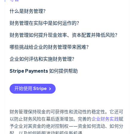
了解 Stripe 如何为 AI 构建经济基础设施。
立即观看
什么是财务管理？
财务管理在实际中是如何运作的？
现金状况
财务管理如何提升现金效率、资本配置并降低风险？
现金预测
现金效率
哪些挑战给企业的财务管理带来困难？
流动性规划
资本配置
分散的流动性
企业如何评估和实施财务管理？
降低风险
跨境市场敞口
Stripe Payments 如何提供帮助
监管与合规要求
开始使用 Stripe
系统与数据蔓延
专业人才需求
财务管理保持现金的可获得性和流动性的稳定性。它还可
以防止财务风险在幕后逐渐增加。完善的
企业财务实践
赋
予企业对其资金的绝对控制权——资金如何流动、如何分
配，以及如何抵御波动和抓住新机遇。