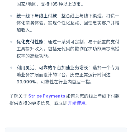
国家/地区、支持 135 种以上货币。
统一线下与线上付款：
整合线上与线下渠道，打造一
体化商务体验，实现个性化互动、回馈忠实客户并增
加收入。
优化支付性能：
通过一系列可定制、易于配置的支付
阿联酋
工具提升收入，包括无代码的欺诈保护功能与提高授
English
爱尔兰
权率的高级功能。
English
爱沙尼亚
利用灵活、可靠的平台加速业务增长：
选择一个专为
English
随业务扩展而设计的平台，历史正常运行时间达
奥地利
99.999%，可靠性在行业内首屈一指。
Deutsch
English
澳大利亚
了解关于
Stripe Payments
如何为您的线上与线下付款
English
巴西
提供支持的更多信息，或立即
开始使用
。
Português
English
保加利亚
English
比利时