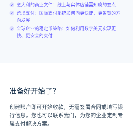
English
意大利的商业文件：线上与实体店铺需知晓的要点
列支敦士登
Deutsch
English
跨境支付：国际支付系统如何向更快捷、更省钱的方
卢森堡
向发展
Français
Deutsch
English
全球企业的稳定币策略：如何利用数字美元实现更
罗马尼亚
快、更安全的支付
English
马尔他
English
马来西亚
English
简体中文
美国
English
Español
简体中文
墨西哥
Español
English
准备好开始了？
挪威
English
葡萄牙
创建账户即可开始收款，无需签署合同或填写银
Português
English
行信息。您也可以联系我们，为您的企业定制专
日本
日本語
English
属支付解决方案。
瑞典