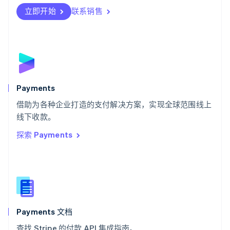
Svenska
English
瑞士
立即开始
联系销售
Deutsch
Français
Italiano
English
塞浦路斯
English
斯洛伐克
English
斯洛文尼亚
English
Italiano
Payments
泰国
ไทย
English
借助为各种企业打造的支付解决方案，实现全球范围线上
希腊
线下收款。
English
探索 Payments
西班牙
Español
English
新加坡
English
简体中文
新西兰
English
匈牙利
English
Payments 文档
意大利
查找 Stripe 的付款 API 集成指南。