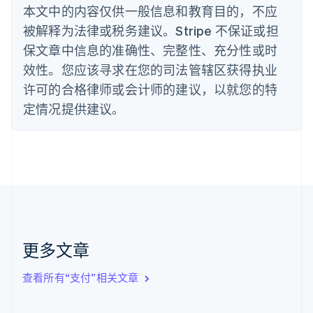
Nederlands
Français
Deutsch
English
本文中的内容仅供一般信息和教育目的，不应
波兰
被解释为法律或税务建议。Stripe 不保证或担
English
丹麦
保文章中信息的准确性、完整性、充分性或时
English
效性。您应该寻求在您的司法管辖区获得执业
德国
Deutsch
English
许可的合格律师或会计师的建议，以就您的特
法国
定情况提供建议。
Français
English
芬兰
English
Svenska
荷兰
Nederlands
English
加拿大
English
Français
捷克
English
克罗地亚
更多文章
English
Italiano
拉脱维亚
查看所有“支付”相关文章
English
立陶宛