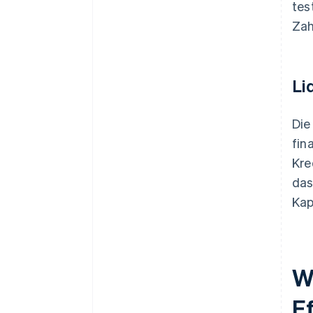
tes
Zah
Li
Die
fin
Kre
das
Kap
W
Ef