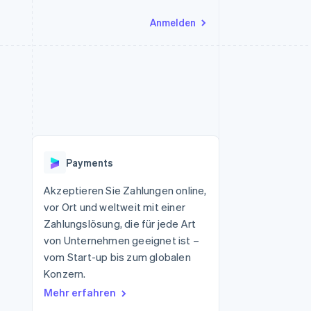
Anmelden
Ressourcen
Ecosystem
Kontakt
nd Marktplätze
Mehr
App-Integrationen
Partner
Sales-Team kontaktieren
Product roadmap
Code-Beispiele
Stripe App-Marktplatz
Partner werden
Ausblick
 Plattformen
Entwickler-Blog
 platforms
eit
API-Status
Radar
Betrugsprävention
eistungen
Payments
Atlas
onen
virtuelle Karten
Start-up-Gründung
Akzeptieren Sie Zahlungen online,
vor Ort und weltweit mit einer
Climate
CO₂-Entnahme
Zahlungslösung, die für jede Art
von Unternehmen geeignet ist –
Identity
Online-Identitätsprüfung
vom Start-up bis zum globalen
Konzern.
Mehr erfahren