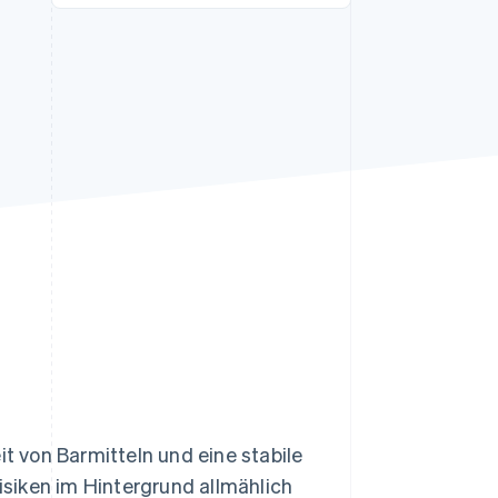
Stripe-Sessions 2026
Erfahren Sie, wie Stripe
Lösungen für die
Wirtschaftsinfrastruktur
für KI aufbaut.
Jetzt ansehen
 von Barmitteln und eine stabile
Risiken im Hintergrund allmählich