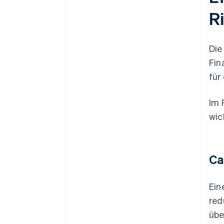
R
Die
Fin
für
Im 
wich
Ca
Ein
red
übe