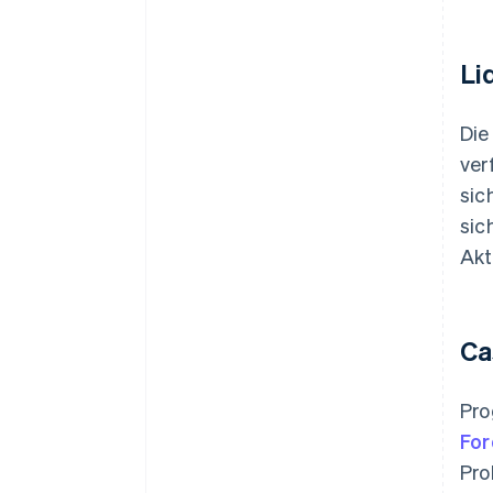
Li
Die
ver
sic
sic
Akt
Ca
Pro
Fo
Pro