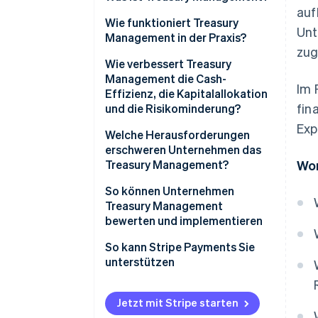
auf
Wie funktioniert Treasury
Unt
Management in der Praxis?
zug
Liquiditätspositionierung
Wie verbessert Treasury
Management die Cash-
Im 
Cashflow-Prognose
Effizienz, die Kapitalallokation
fin
und die Risikominderung?
Liquiditätsplanung
Exp
Cash-Effizienz
Welche Herausforderungen
erschweren Unternehmen das
Kapitalallokation
Treasury Management?
Wor
Risikominderung
Fragmentierte Liquidität
So können Unternehmen
Treasury Management
Grenzüberschreitendes
bewerten und implementieren
Marktrisiko
So kann Stripe Payments Sie
Regulatorische und
unterstützen
Compliance-Anforderungen
System- und Datenflut
Jetzt mit Stripe starten