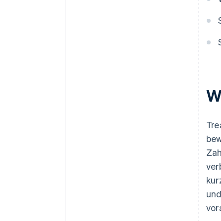
Anforderungen an spezialisierte
Fachkräfte
W
Tre
bew
Zah
ver
kur
und
vor