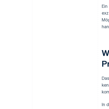
Ein
exz
Mög
han
W
P
Das
ken
ko
In 