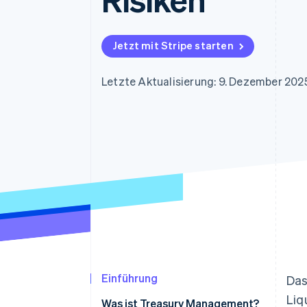
Optimierung der
Datensynchronisier
Autorisierungsraten
Link
Beschleunigter Bezahlvorgang
Jetzt mit Stripe starten
Financial Connections
Verbundene Finanzdaten
Letzte Aktualisierung: 9. Dezember 202
Einführung
Das
Liq
Was ist Treasury Management?