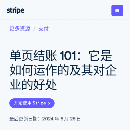
更多资源
支付
按企业阶段
文档
学习
支付
营收
资金管
平台
理
易市
大型企业
Stripe 文档
博客
Payments
Billing
初创企业
API 参考文档
客户案例
单页结账 101：它是
在线支付
经常性收入
Global
Conn
库与 SDK
指南
Payment links
Metronome
Payouts
Stripe Apps
按用量计费
平台
如何运作的及其对企
无代码支付
Subscriptions
向第三
按应用场景
Checkout
方打款
支持
预构建支付界
订阅管理
业的好处
指南
智能体商务
面
Invoicing
加密货币
获取支持
一次性或定期
Elements
电子商务
接受线上付款
托管支持方案
灵活的 UI 组件
账单
嵌入式金融
实施预置结账流程
专业服务
支付方式
Tax
开始使用 Stripe
财务自动化
构建平台或交易市场
支持 125 种以
销售税和增值
全球化企业
管理订阅
上
税自动化
应用内支付
提供按用量计费
Authorization
Revenue
最后更新日期：2024 年 6 月 26 日
交易市场
发行稳定币支持的支付卡
Boost
Recognition
公司
资金管理
通过智能体配置和管理服
支付成功率优
会计自动化
平台
务