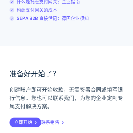
什么是托管支付网关？企业指南
Deutsch
English
卢森堡
构建支付网关的成本
Français
Deutsch
English
SEPA B2B 直接借记：德国企业须知
罗马尼亚
English
马尔他
English
马来西亚
English
简体中文
美国
English
Español
简体中文
墨西哥
准备好开始了？
Español
English
挪威
English
创建账户即可开始收款，无需签署合同或填写银
葡萄牙
行信息。您也可以联系我们，为您的企业定制专
Português
English
日本
属支付解决方案。
日本語
English
瑞典
立即开始
联系销售
Svenska
English
瑞士