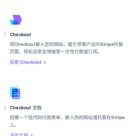
Deutsch
Français
Italiano
English
塞浦路斯
English
斯洛伐克
English
斯洛文尼亚
Checkout
English
Italiano
将Checkout嵌入您的网站，或引导客户访问Stripe托管
泰国
ไทย
English
页面，轻松且安全地接受一次性付款或订阅。
希腊
探索 Checkout
English
西班牙
Español
English
新加坡
English
简体中文
新西兰
English
Checkout 文档
匈牙利
English
创建一个低代码付款表单，嵌入你的网站或托管在Stripe
意大利
上。
Italiano
English
印度
浏览文档