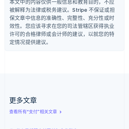
本文中的内容仅供一般信息和教育目的，不应
English
丹麦
被解释为法律或税务建议。Stripe 不保证或担
English
保文章中信息的准确性、完整性、充分性或时
德国
效性。您应该寻求在您的司法管辖区获得执业
Deutsch
English
法国
许可的合格律师或会计师的建议，以就您的特
Français
English
定情况提供建议。
芬兰
English
Svenska
荷兰
Nederlands
English
加拿大
English
Français
捷克
English
克罗地亚
English
Italiano
更多文章
拉脱维亚
English
查看所有“支付”相关文章
立陶宛
English
列支敦士登