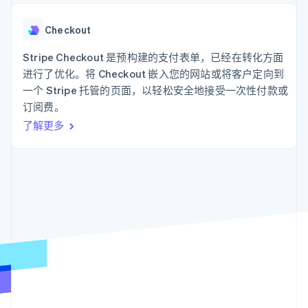
化
Stripe Sigma
产品路线图
SaaS
自定义报告
Link
Sessions 年度大会
加速结账
Data Pipeline
Checkout
招聘
数据同步
资讯中心
资源
Stripe Checkout 是预构建的支付表单，已经在转化方面
Stripe Press
按行业
进行了优化。将 Checkout 嵌入您的网站或将客户定向到
应用集成
一个 Stripe 托管的页面，以轻松安全地接受一次性付款或
AI 企业
代码示例
更多
订阅费。
创作者经济
开发者博客
联系
Product roadmap
游戏
API 状态
了解未来规划
了解更多
酒店、旅游与休闲
联系销售
保险
Radar
成为合作伙伴
媒体与娱乐
欺诈防范
非营利组织
Atlas
专业服务
初创企业注册
公共部门
零售
Climate
碳移除
生态系统
合作伙伴
Stripe App Marketplace
Stripe Sessions 2026