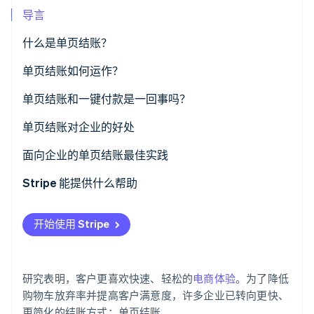
了解 Stripe 如何为 AI 构建经济基础设施。
导言
立即观看
什么是单页结账？
单页结账如何运作？
单页结账和一键付款是一回事吗？
单页结账
单页结账对企业的好处
一键付款
面向企业的单页结账最佳实践
Stripe 能提供什么帮助
开始使用 Stripe
研究表明，客户更喜欢快速、轻松的
电商体验
。为了降低
购物车放弃率并提高客户满意度，许多企业已转向更快、
更简化的结账方式：单页结账。