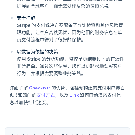
扩展到全球客户，而无需处理复杂的货币兑换。
安全措施
Stripe 的支付解决方案配备了欺诈检测和其他风险管
理功能，让客户高枕无忧，因为他们的财务信息在单
阿联酋
页支付流程中得到了很好的保护。
English
爱尔兰
以数据为依据的决策
English
爱沙尼亚
使用 Stripe 的分析功能，监控单页结账设置的有效性
English
非常简单。通过这些洞察，您可以更轻松地观察客户
奥地利
行为，并根据需要调整业务策略。
Deutsch
English
澳大利亚
详细了解
Checkout
的优势，包括预构建的支付用户界面
English
巴西
(UI) 和热门的
支付方式
，以及
Link
如何自动填充支付信
Português
English
息以加快结账速度。
保加利亚
English
比利时
Nederlands
Français
Deutsch
English
波兰