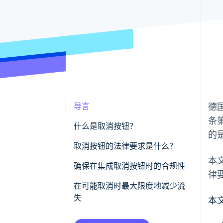
导言
德
条
什么是取消按钮？
的
取消按钮的法律要求是什么？
本
清晰的放置位置
确保在集成取消按钮时的合规性
律
清晰的标签
数据保护
在可能取消时最大限度地减少流
失
本
重定向到确认页面
优惠与折扣