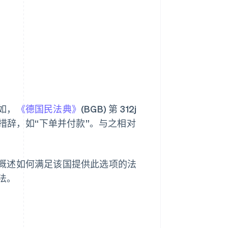
Stripe Sessions 2026
了解 Stripe 如何为 AI 构
建经济基础设施。
立即观看
如，
《德国民法典》
(BGB) 第 312j
措辞，如“下单并付款”。与之相对
概述如何满足该国提供此选项的法
法。