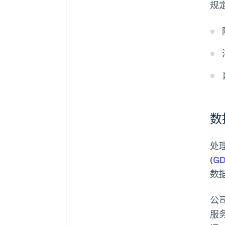
规
数
处
(
G
数
公
服