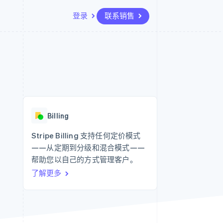
登录
联系销售
资源
生态系统
联系
场
更多
应用程序集成
合作伙伴
联系销售
Product roadmap
代码示例
Stripe App Marketplace
成为合作伙伴
了解未来规划
开发者博客
API 状态
Radar
欺诈防范
Billing
Atlas
初创企业注册
Stripe Billing 支持任何定价模式
——从定期到分级和混合模式——
Climate
碳移除
帮助您以自己的方式管理客户。
了解更多