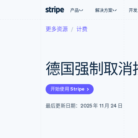
产品
解决方案
开发
更多资源
计费
按企业阶段
文档
学习
按应用场
支持
支付
营收
大型企业
Stripe 文档
博客
智能体
获取支
Payments
Billing
初创企业
API 参考文档
客户案例
加密货
管理支
在线支付
经常性收入
库与 SDK
指南
电子商
专业服
Payment links
Metronome
Stripe Apps
德国强制取消
嵌入式
无代码支付
按用量计费
财务自
Checkout
Subscriptions
全球化
预构建支付界面
订阅管理
应用内
Elements
Invoicing
交易市
灵活的 UI 组件
一次性或定期账单
开始使用 Stripe
资金管
支付方式
Tax
平台
Access to 125+
销售税和增值税自动
SaaS
Authorization Boost
Revenue Recogniti
最后更新日期：2025 年 11 月 24 日
支付成功率优化
会计自动化
Link
Stripe Sigma
加速结账
自定义报告
Data Pipeline
数据同步