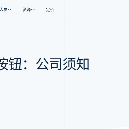
人员
资源
定价
景
指南
按行业
公司
资金管理
平台和交易市
商务
持
接受线上付款
AI 企业
产品路线图
Global Payouts
Connect
币
持方案
实施预建结账流程
创作者经济
Sessions 年度大会
向第三方打款
平台支付
务
务
构建平台或交易市场
游戏
招聘
按钮：公司须知
金融
管理订阅
酒店、旅游与休闲
新闻编辑室
动化
提供按用量计费
保险
Stripe Press
企业
发行稳定币支持的支付卡
媒体与娱乐
支付
使用代理预配和管理服务
非营利组织
场
专业服务
理
公共部门
零售
化
on