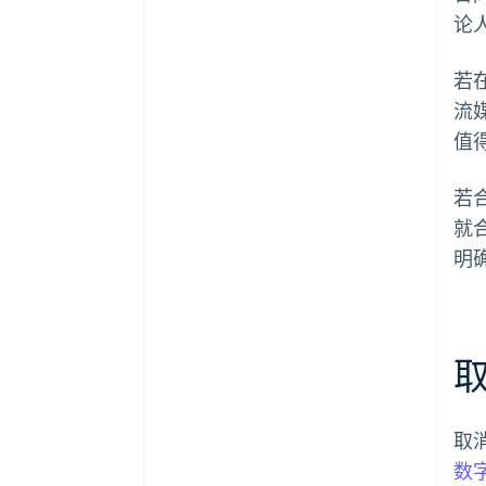
论
若
流
值
若
就
明
取
数