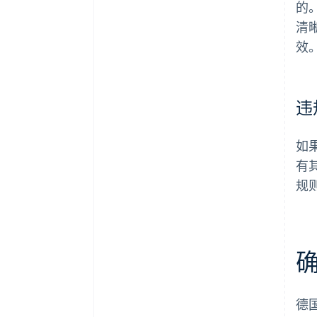
的
清
效
违
如
有
规
德