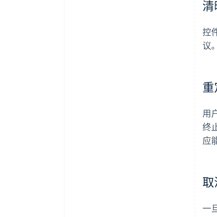
清
控
议
重
用
终
应
取
一