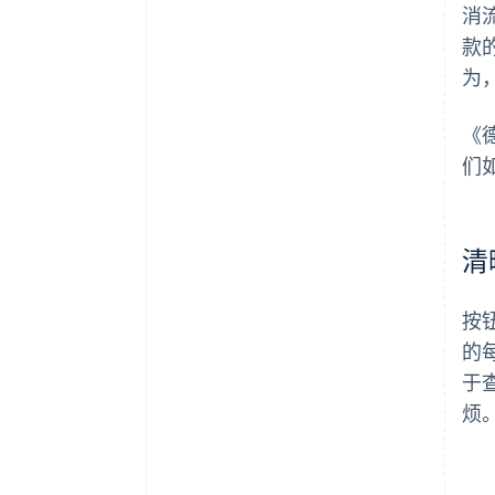
消
款
为
《
们
清
按
的
于
烦