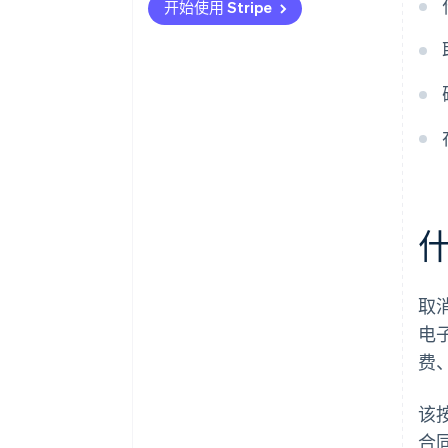
取消证据
开始使用 Stripe
灵活定价
违规的后果
避免意外取消
取
电
费
该
合