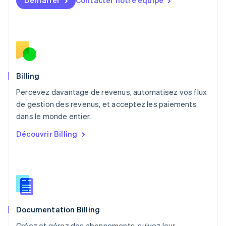
Démarrer
Contacter notre équipe
Malte
English
Mexique
Español
English
Norvège
English
Nouvelle-Zélande
English
Billing
Pays-Bas
Percevez davantage de revenus, automatisez vos flux
Nederlands
English
de gestion des revenus, et acceptez les paiements
Pologne
English
dans le monde entier.
Portugal
Découvrir Billing
Português
English
RAS de Hong Kong, Chine
English
简体中文
République tchèque
English
Roumanie
English
Documentation Billing
Royaume-Uni
English
Créez et gérez des abonnements, suivez leur