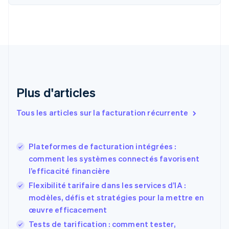
Chine continentale
简体中文
English
Chypre
English
Croatie
English
Italiano
Danemark
English
Émirats arabes unis
Plus d'articles
English
Espagne
Tous les articles sur la facturation récurrente
Español
English
Estonie
English
Plateformes de facturation intégrées :
États-Unis
comment les systèmes connectés favorisent
English
Español
简体中文
l’efficacité financière
Finlande
English
Svenska
Flexibilité tarifaire dans les services d’IA :
France
modèles, défis et stratégies pour la mettre en
Français
English
œuvre efficacement
Gibraltar
English
Tests de tarification : comment tester,