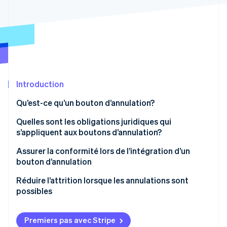
Commerce de détail
État des API
Atlas
Constitution d'une entreprise
Climate
Élimination du carbone
Écosystème
Identity
Partenaires
Vérification de l'identité
Stripe App Marketplace
Introduction
Qu’est-ce qu’un bouton d’annulation?
Quelles sont les obligations juridiques qui
Stripe Sessions 2026
s’appliquent aux boutons d’annulation?
Découvrez comment Stripe construit l’infrastructure écon
l’IA.
Placement clair
Assurer la conformité lors de l’intégration d’un
Regarder
bouton d’annulation
Étiquetage clair
Protection des données
Réduire l’attrition lorsque les annulations sont
Rediriger vers la page de confirmation
possibles
Facilité d’annulation
Offres et réductions
Premiers pas avec Stripe
Conséquences de la non-conformité