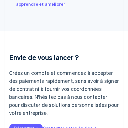
Grèce
apprendre et améliorer
English
Hongrie
English
Inde
English
Irlande
English
Italie
Italiano
English
Envie de vous lancer ?
Japon
日本語
English
Créez un compte et commencez à accepter
Lettonie
English
des paiements rapidement, sans avoir à signer
Liechtenstein
de contrat ni à fournir vos coordonnées
Deutsch
English
Lituanie
bancaires. N'hésitez pas à nous contacter
English
pour discuter de solutions personnalisées pour
Luxembourg
votre entreprise.
Français
Deutsch
English
Malaisie
English
简体中文