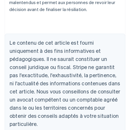
malentendus et permet aux personnes de revoir leur
décision avant de finaliser la résiliation.
Le contenu de cet article est fourni
uniquement à des fins informatives et
Allemagne
Deutsch
English
pédagogiques. Il ne saurait constituer un
Australie
conseil juridique ou fiscal. Stripe ne garantit
English
Autriche
pas l'exactitude, l'exhaustivité, la pertinence,
Deutsch
English
ni l'actualité des informations contenues dans
Belgique
cet article. Nous vous conseillons de consulter
Nederlands
Français
Deutsch
English
Brésil
un avocat compétent ou un comptable agréé
Português
English
dans le ou les territoires concernés pour
Bulgarie
obtenir des conseils adaptés à votre situation
English
Canada
particulière.
English
Français