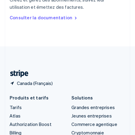
Singapour
utilisation et émettez des factures.
English
简体中文
Slovaquie
Consulter la documentation
English
Slovénie
English
Italiano
Suède
Svenska
English
Suisse
Deutsch
Français
Italiano
English
Thaïlande
ไทย
English
Canada (Français)
Produits et tarifs
Solutions
Tarifs
Grandes entreprises
Atlas
Jeunes entreprises
Authorization Boost
Commerce agentique
Billing
Cryptomonnaie