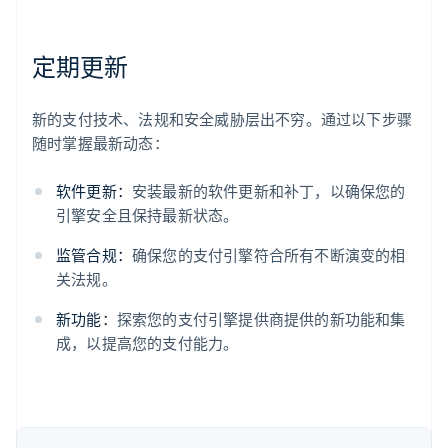
定期更新
新的支付技术、法规和安全威胁层出不穷。通过以下步骤
阿联酋
随时掌握最新动态：
English
爱尔兰
软件更新：
安装最新的软件更新和补丁，以确保您的
English
引擎安全且保持最新状态。
爱沙尼亚
English
监管合规：
确保您的支付引擎符合所有不断演变的相
奥地利
关法规。
Deutsch
English
澳大利亚
新功能：
探索您的支付引擎提供商提供的新功能和集
English
巴西
成，以提高您的支付能力。
Português
English
保加利亚
English
比利时
Nederlands
Français
Deutsch
English