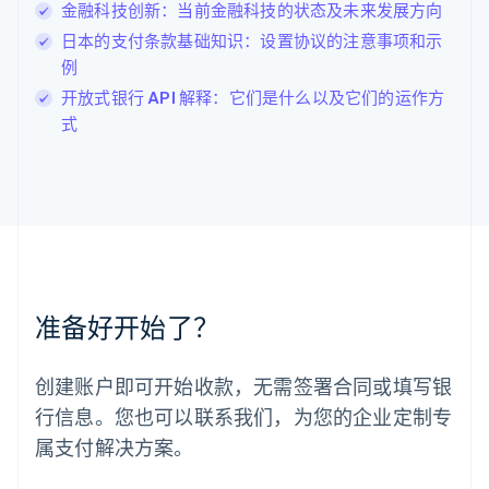
金融科技创新：当前金融科技的状态及未来发展方向
列支敦士登
Deutsch
English
日本的支付条款基础知识：设置协议的注意事项和示
卢森堡
例
Français
Deutsch
English
开放式银行 API 解释：它们是什么以及它们的运作方
罗马尼亚
式
English
马尔他
English
马来西亚
English
简体中文
美国
English
Español
简体中文
墨西哥
Español
English
准备好开始了？
挪威
English
葡萄牙
创建账户即可开始收款，无需签署合同或填写银
Português
English
行信息。您也可以联系我们，为您的企业定制专
日本
日本語
English
属支付解决方案。
瑞典
Svenska
English