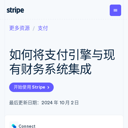
更多资源
支付
按企业阶段
文档
学习
支付
营收
资金管
平台
理
易市
大型企业
Stripe 文档
博客
Payments
Billing
初创企业
API 参考文档
客户案例
如何将支付引擎与现
在线支付
经常性收入
Global
Conn
库与 SDK
指南
Payment links
Metronome
Payouts
Stripe Apps
按用量计费
平台
有财务系统集成
无代码支付
Subscriptions
向第三
按应用场景
Checkout
方打款
支持
预构建支付界
订阅管理
指南
智能体商务
面
Invoicing
加密货币
获取支持
一次性或定期
Elements
开始使用 Stripe
电子商务
接受线上付款
托管支持方案
灵活的 UI 组件
账单
嵌入式金融
实施预置结账流程
专业服务
支付方式
Tax
财务自动化
构建平台或交易市场
最后更新日期：2024 年 10 月 2 日
支持 125 种以
销售税和增值
全球化企业
管理订阅
上
税自动化
应用内支付
提供按用量计费
Authorization
Revenue
交易市场
发行稳定币支持的支付卡
Boost
Recognition
公司
资金管理
通过智能体配置和管理服
支付成功率优
会计自动化
Connect
平台
务