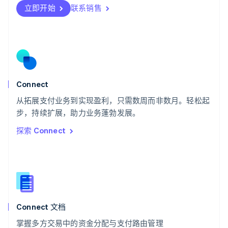
瑞士
立即开始
联系销售
Deutsch
Français
Italiano
English
塞浦路斯
English
斯洛伐克
English
斯洛文尼亚
English
Italiano
Connect
泰国
ไทย
English
从拓展支付业务到实现盈利，只需数周而非数月。轻松起
希腊
步，持续扩展，助力业务蓬勃发展。
English
探索 Connect
西班牙
Español
English
新加坡
English
简体中文
新西兰
English
匈牙利
English
Connect 文档
意大利
掌握多方交易中的资金分配与支付路由管理
Italiano
English