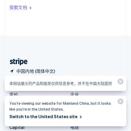
印度
探索文档
English
英国
English
直布罗陀
English
中国内地
简体中文
English
中国香港特别行政区
English
简体中文
中国内地 (简体中文)
本网站展示的产品和服务仅供信息参考，并不在中国大陆提供
产品和定价
解决方案
定价
企业
Atlas
初创公司
You’re viewing our website for Mainland China, but it looks
like you’re in the United States.
Authorization Boost
智能体商务
Switch to the United States site
Billing
加密货币
Capital
电商