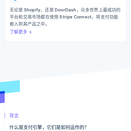
化
Stripe Sigma
产品路线图
SaaS
自定义报告
Link
Sessions 年度大会
无论是 Shopify，还是 DoorDash，众多世界上最成功的
加速结账
Data Pipeline
招聘
平台和交易市场都在使用 Stripe Connect，将支付功能
数据同步
资讯中心
资源
嵌入到其产品之中。
Stripe Press
按行业
了解更多
应用集成
AI 企业
代码示例
更多
创作者经济
开发者博客
联系
Product roadmap
游戏
API 状态
了解未来规划
酒店、旅游与休闲
联系销售
保险
Radar
成为合作伙伴
媒体与娱乐
欺诈防范
非营利组织
Atlas
专业服务
初创企业注册
公共部门
零售
Climate
碳移除
生态系统
导言
合作伙伴
Stripe App Marketplace
什么是支付引擎，它们是如何运作的？
Stripe Sessions 2026