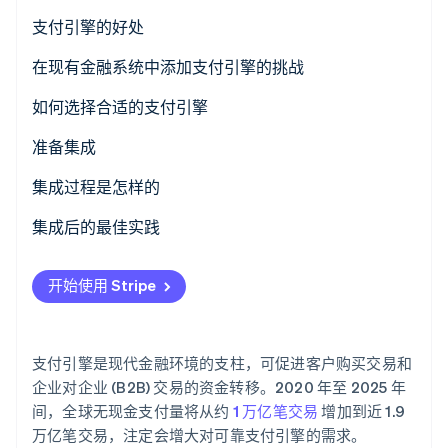
了解 Stripe 如何为 AI 构建经济基础设施。
支付引擎的好处
立即观看
在现有金融系统中添加支付引擎的挑战
如何选择合适的支付引擎
评估您的业务需求
准备集成
评估支付引擎选项
项目规划
集成过程是怎样的
团队集结
API 集成
集成后的最佳实践
系统备份
数据迁移
性能监控
开始使用 Stripe
培训
配置
安全审计
沟通
测试
反馈循环
支付引擎是现代金融环境的支柱，可促进客户购买交易和
部署
持续优化
企业对企业 (B2B) 交易的资金转移。2020 年至 2025 年
间，全球无现金支付量将从约
1 万亿笔交易
增加到近 1.9
定期更新
万亿笔交易，注定会增大对可靠支付引擎的需求。