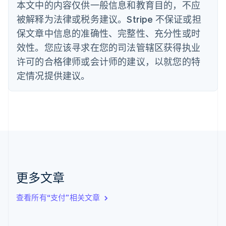
本文中的内容仅供一般信息和教育目的，不应
波兰
被解释为法律或税务建议。Stripe 不保证或担
English
丹麦
保文章中信息的准确性、完整性、充分性或时
English
效性。您应该寻求在您的司法管辖区获得执业
德国
Deutsch
English
许可的合格律师或会计师的建议，以就您的特
法国
定情况提供建议。
Français
English
芬兰
English
Svenska
荷兰
Nederlands
English
加拿大
English
Français
捷克
English
克罗地亚
更多文章
English
Italiano
拉脱维亚
查看所有“支付”相关文章
English
立陶宛
English