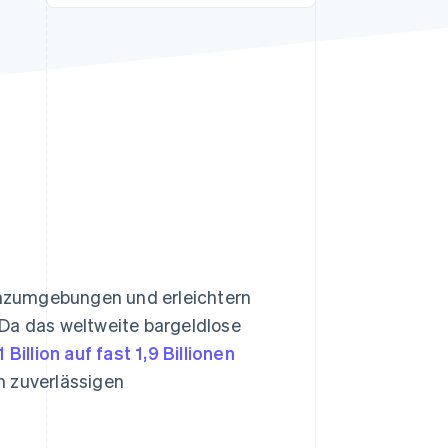
Stripe-Sessions 2026
Erfahren Sie, wie Stripe
Lösungen für die
Wirtschaftsinfrastruktur
für KI aufbaut.
Jetzt ansehen
nzumgebungen und erleichtern
 Da das weltweite bargeldlose
1 Billion auf fast 1,9 Billionen
h zuverlässigen