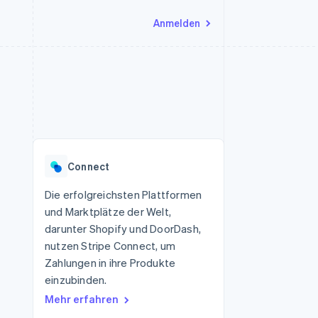
Anmelden
Ressourcen
Ecosystem
Kontakt
nd Marktplätze
Mehr
App-Integrationen
Partner
Sales-Team kontaktieren
Product roadmap
Code-Beispiele
Stripe App-Marktplatz
Partner werden
Ausblick
 Plattformen
Entwickler-Blog
 platforms
eit
API-Status
Radar
Betrugsprävention
eistungen
Connect
Atlas
onen
virtuelle Karten
Start-up-Gründung
Die erfolgreichsten Plattformen
und Marktplätze der Welt,
Climate
CO₂-Entnahme
darunter Shopify und DoorDash,
nutzen Stripe Connect, um
Identity
Online-Identitätsprüfung
Zahlungen in ihre Produkte
einzubinden.
Mehr erfahren