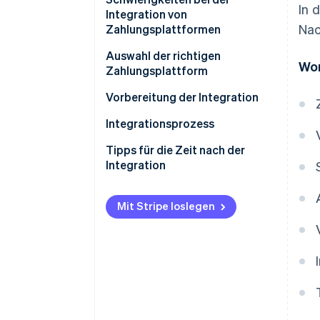
In 
Integration von
Nac
Zahlungsplattformen
Auswahl der richtigen
Wor
Zahlungsplattform
Geschäftliche Anforderungen
Vorbereitung der Integration
ermitteln
Projektplanung
Integrationsprozess
Angebote sondieren
Teamaufbau
API-Integration
Tipps für die Zeit nach der
Integration
Systemsicherung
Datenmigration
Leistungskontrolle
Training
Konfiguration
Mit Stripe loslegen
Sicherheitsaudits
Kommunikation
Erprobung
Feedbackschleifen
Bereitstellung
Laufende Optimierung
Regelmäßige Aktualisierung