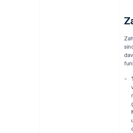
Z
Zah
sin
dav
fun