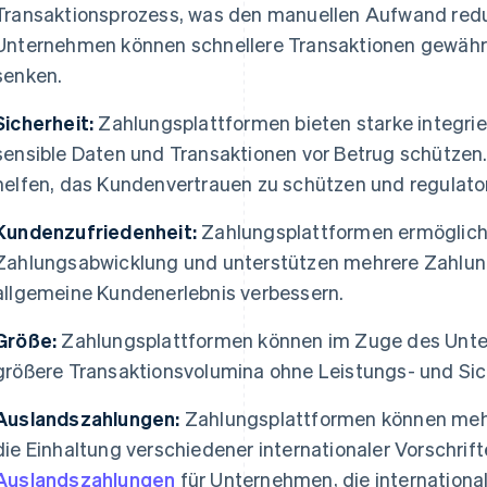
Transaktionsprozess, was den manuellen Aufwand reduz
Unternehmen können schnellere Transaktionen gewährl
senken.
Sicherheit:
Zahlungsplattformen bieten starke integri
sensible Daten und Transaktionen vor Betrug schütze
helfen, das Kundenvertrauen zu schützen und regulato
Kundenzufriedenheit:
Zahlungsplattformen ermögliche
Zahlungsabwicklung und unterstützen mehrere Zahlun
allgemeine Kundenerlebnis verbessern.
Größe:
Zahlungsplattformen können im Zuge des Un
größere Transaktionsvolumina ohne Leistungs- und Sic
Auslandszahlungen:
Zahlungsplattformen können meh
die Einhaltung verschiedener internationaler Vorschrif
Auslandszahlungen
für Unternehmen, die international