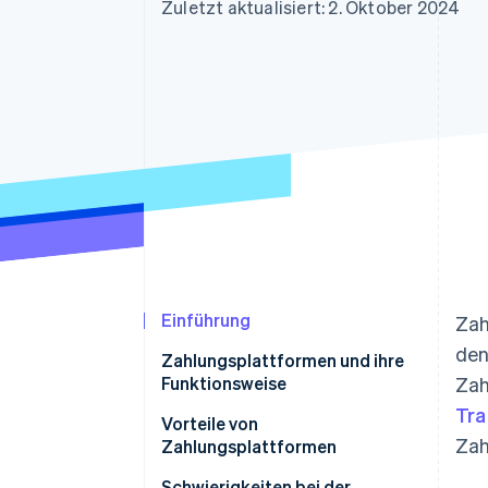
Optimierung der
Datensynchronisier
Zuletzt aktualisiert: 2. Oktober 2024
Autorisierungsraten
Link
Beschleunigter Bezahlvorgang
Financial Connections
Verbundene Finanzdaten
Einführung
Zah
den
Zahlungsplattformen und ihre
Funktionsweise
Zah
Tra
Vorteile von
Zah
Zahlungsplattformen
Schwierigkeiten bei der