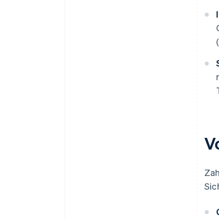
V
Zah
Sic