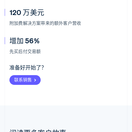
120 万美元
附加费解决方案带来的额外客户营收
增加 56%
阿联酋
English
先买后付交易额
爱尔兰
English
爱沙尼亚
准备好开始了？
English
奥地利
联系销售
Deutsch
English
澳大利亚
English
巴西
Português
English
保加利亚
English
比利时
Nederlands
Français
Deutsch
English