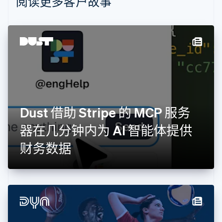
阅读更多客户故事
波兰
English
丹麦
English
德国
Deutsch
English
法国
Français
English
芬兰
English
Svenska
Dust 借助 Stripe 的 MCP 服务
荷兰
Nederlands
English
器在几分钟内为 AI 智能体提供
加拿大
English
Français
财务数据
捷克
English
克罗地亚
English
Italiano
拉脱维亚
English
立陶宛
English