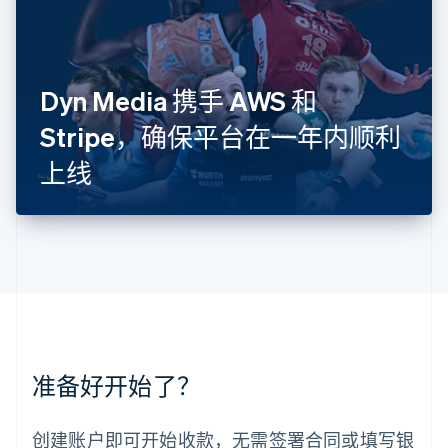
列支敦士登
Deutsch
English
卢森堡
Français
Deutsch
English
罗马尼亚
Dyn Media 携手 AWS 和
English
Stripe，确保平台在一年内顺利
马尔他
English
上线
马来西亚
English
简体中文
美国
English
Español
简体中文
墨西哥
Español
English
挪威
English
葡萄牙
Português
English
准备好开始了？
日本
日本語
English
瑞典
创建账户即可开始收款，无需签署合同或填写银
Svenska
English