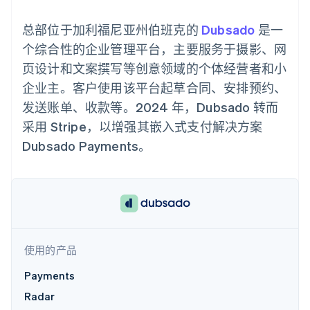
支付成功率优
Stripe Sigma
产品路线图
SaaS
化
自定义报告
Sessions 年度大会
总部位于加利福尼亚州伯班克的
Link
Data Pipeline
Dubsado
是一
招聘
加速结账
数据同步
资讯中心
个综合性的企业管理平台，主要服务于摄影、网
资源
Stripe Press
页设计和文案撰写等创意领域的个体经营者和小
按行业
应用集成
企业主。客户使用该平台起草合同、安排预约、
AI 企业
代码示例
更多
发送账单、收款等。2024 年，Dubsado 转而
创作者经济
开发者博客
联系
Product roadmap
游戏
API 状态
采用 Stripe，以增强其嵌入式支付解决方案
了解未来规划
酒店、旅游与休闲
联系销售
Dubsado Payments。
保险
Radar
成为合作伙伴
媒体与娱乐
欺诈防范
非营利组织
Atlas
专业服务
初创企业注册
公共部门
零售
Climate
碳移除
使用的产品
生态系统
Payments
合作伙伴
Radar
Stripe App Marketplace
Stripe Sessions 2026