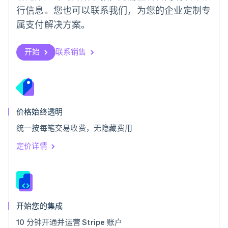
瑞士
行信息。您也可以联系我们，为您的企业定制专
Deutsch
Français
Italiano
English
属支付解决方案。
塞浦路斯
English
斯洛伐克
开始
联系销售
English
斯洛文尼亚
English
Italiano
泰国
ไทย
English
希腊
价格始终透明
English
统一按每笔交易收费，无隐藏费用
西班牙
Español
English
定价详情
新加坡
English
简体中文
新西兰
English
匈牙利
English
开始您的集成
意大利
10 分钟开通并运营 Stripe 账户
Italiano
English