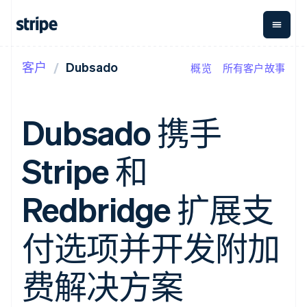
客户
Dubsado
概览
所有客户故事
按企业阶段
文档
学习
支付
营收
资金管
平台
理
易市
大型企业
Stripe 文档
博客
Payments
Billing
初创企业
API 参考文档
客户案例
Dubsado 携手
在线支付
经常性收入
Global
Conn
库与 SDK
指南
Payment links
Metronome
Payouts
Stripe Apps
按用量计费
平台
Stripe 和
无代码支付
Subscriptions
向第三
按应用场景
Checkout
方打款
支持
预构建支付界
订阅管理
指南
智能体商务
Redbridge 扩展支
面
Invoicing
加密货币
获取支持
一次性或定期
Elements
电子商务
接受线上付款
托管支持方案
灵活的 UI 组件
账单
嵌入式金融
实施预置结账流程
专业服务
付选项并开发附加
Payment
Tax
财务自动化
构建平台或交易市场
methods
销售税和增值
全球化企业
管理订阅
接入 125+ 种支
税自动化
应用内支付
提供按用量计费
费解决方案
付方式
Revenue
交易市场
发行稳定币支持的支付卡
Authorization
Recognition
公司
资金管理
通过智能体配置和管理服
Boost
会计自动化
平台
务