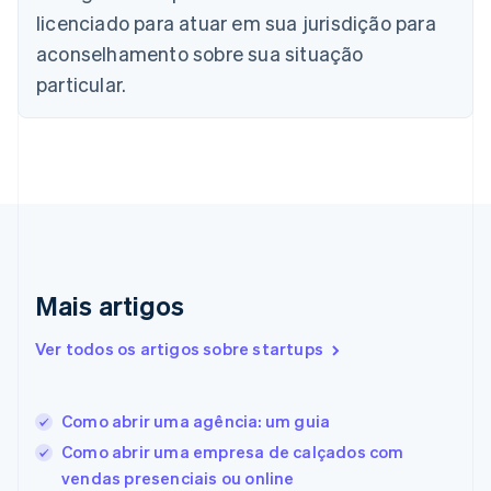
简体中文
English
licenciado para atuar em sua jurisdição para
Chipre
aconselhamento sobre sua situação
English
Croácia
particular.
English
Italiano
Dinamarca
English
Emirados Árabes Unidos
English
Eslováquia
English
Eslovênia
English
Italiano
Mais artigos
Espanha
Español
English
Estados Unidos
Ver todos os artigos sobre startups
English
Español
简体中文
Estônia
English
Como abrir uma agência: um guia
Finlândia
Como abrir uma empresa de calçados com
English
Svenska
França
vendas presenciais ou online