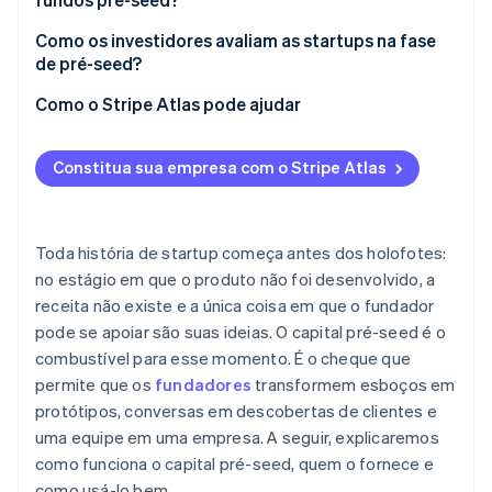
Como os investidores avaliam as startups na fase
de pré-seed?
Como o Stripe Atlas pode ajudar
Como se inscrever no Atlas
Constitua sua empresa com o Stripe Atlas
Recebendo pagamentos e abrindo conta antes de
obter o EIN
Compra de ações sem uso de dinheiro
Toda história de startup começa antes dos holofotes:
no estágio em que o produto não foi desenvolvido, a
Arquivamento automático da eleição fiscal 83(b)
receita não existe e a única coisa em que o fundador
Documentos jurídicos de padrão internacional
pode se apoiar são suas ideias. O capital pré-seed é o
combustível para esse momento. É o cheque que
Um ano gratuito de Stripe Payments, além de 50 mil
permite que os
fundadores
transformem esboços em
dólares em créditos e descontos
protótipos, conversas em descobertas de clientes e
uma equipe em uma empresa. A seguir, explicaremos
como funciona o capital pré-seed, quem o fornece e
como usá-lo bem.