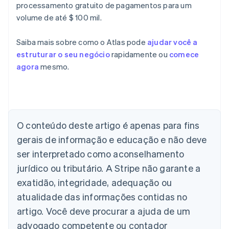
processamento gratuito de pagamentos para um
volume de até $ 100 mil.
Saiba mais sobre como o Atlas pode
ajudar você a
estruturar o seu negócio
rapidamente ou
comece
agora
mesmo.
Alemanha
Deutsch
English
Austrália
English
Áustria
O conteúdo deste artigo é apenas para fins
Deutsch
English
gerais de informação e educação e não deve
Bélgica
Nederlands
Français
Deutsch
English
ser interpretado como aconselhamento
Brasil
jurídico ou tributário. A Stripe não garante a
Português
English
Bulgária
exatidão, integridade, adequação ou
English
atualidade das informações contidas no
Canadá
artigo. Você deve procurar a ajuda de um
English
Français
China continental
advogado competente ou contador