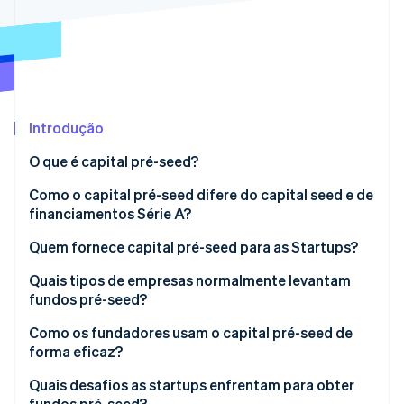
Ecossistema
Stripe Sessions 2026
Parceiros
Stripe App Marketplace
Veja como a Stripe está construindo a infraestrutura econô
Assista agora
Introdução
O que é capital pré-seed?
Como o capital pré-seed difere do capital seed e de
financiamentos Série A?
Quem fornece capital pré-seed para as Startups?
Quais tipos de empresas normalmente levantam
fundos pré-seed?
Como os fundadores usam o capital pré-seed de
forma eficaz?
Quais desafios as startups enfrentam para obter
fundos pré-seed?