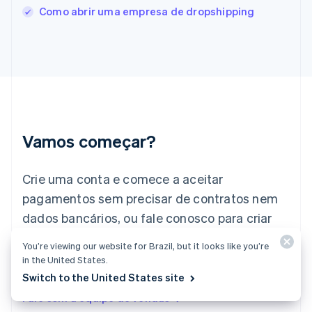
Français
English
Como abrir uma empresa de dropshipping
Gibraltar
English
Grécia
English
Hungria
English
Índia
English
Irlanda
Vamos começar?
English
Itália
Crie uma conta e comece a aceitar
Italiano
English
Japão
pagamentos sem precisar de contratos nem
日本語
English
dados bancários, ou fale conosco para criar
Letônia
English
um pacote personalizado para sua empresa.
You’re viewing our website for Brazil, but it looks like you’re
Liechtenstein
in the United States.
Deutsch
English
Comece agora
Lituânia
Switch to the United States site
English
Fale com a equipe de vendas
Luxemburgo