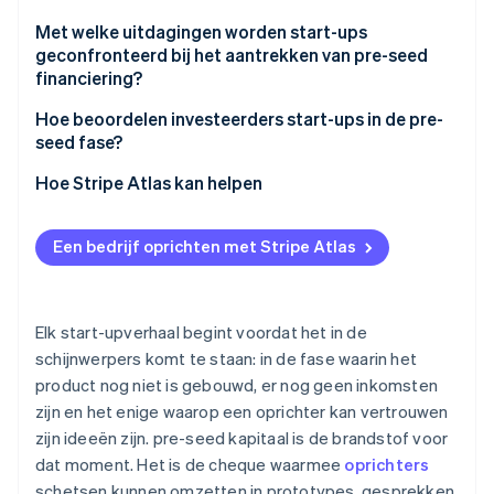
Met welke uitdagingen worden start-ups
geconfronteerd bij het aantrekken van pre-seed
financiering?
Hoe beoordelen investeerders start-ups in de pre-
seed fase?
Hoe Stripe Atlas kan helpen
Aanmelden bij Atlas
Een bedrijf oprichten met Stripe Atlas
Betalingen accepteren en bankieren voordat je EIN-
nummer arriveert
Aankoop van aandelen door de oprichter zonder
Elk start-upverhaal begint voordat het in de
contant geld
schijnwerpers komt te staan: in de fase waarin het
product nog niet is gebouwd, er nog geen inkomsten
Automatische indiening van
zijn en het enige waarop een oprichter kan vertrouwen
belastingkeuzeformulier 83(b)
zijn ideeën zijn. pre-seed kapitaal is de brandstof voor
Juridische bedrijfsdocumenten van wereldklasse
dat moment. Het is de cheque waarmee
oprichters
schetsen kunnen omzetten in prototypes, gesprekken