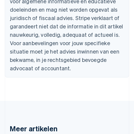
voor algemene informatieve en educatieve
Canada
doeleinden en mag niet worden opgevat als
English
Français
Cyprus
juridisch of fiscaal advies. Stripe verklaart of
English
garandeert niet dat de informatie in dit artikel
Denemarken
nauwkeurig, volledig, adequaat of actueel is.
English
Duitsland
Voor aanbevelingen voor jouw specifieke
Deutsch
English
situatie moet je het advies inwinnen van een
Estland
English
bekwame, in je rechtsgebied bevoegde
Finland
advocaat of accountant.
English
Svenska
Frankrijk
Français
English
Gibraltar
English
Griekenland
English
Hongarije
English
Hongkong SAR, China
Meer artikelen
English
简体中文