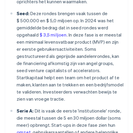
oprichters het kunnen waarmaken.
Seed:
Deze rondes brengen vaak tussen de
$ 500.000 en $ 5,0 miljoen op. In 2024 was het
gemiddelde bedrag dat in seed rondes werd
opgehaald
$ 3,5 miljoen
. In deze fase is er meestal
een minimaal levensvatbaar product (MVP) en zijn
er eerste gebruikersactiviteiten. Soms
gestructureerd als geprijsde aandelenrondes, kan
de financiering afkomstig zijn van angel groups,
seed venture capitalists of accelerators.
Startkapitaal helpt een team om het product af te
maken, klanten aan te trekken en een bedrijfsmodel
te valideren. Investeerders verwachten bewijs te
zien van vroege tractie.
Serie A:
Dit is vaak de eerste 'institutionele' ronde,
die meestal tussen de 5 en 30 miljoen dollar (soms
meer) opbrengt. Start-ups in deze fase zien hun
omzet
, gebruikersaantallen of andere belangrijke