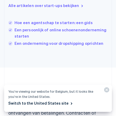
Ierland
Alle artikelen over start-ups bekijken
English
India
English
Hoe een agentschap te starten: een gids
Italië
Italiano
English
Een persoonlijk of online schoenenonderneming
Japan
starten
日本語
English
Een onderneming voor dropshipping oprichten
Kroatië
English
Italiano
Letland
English
Liechtenstein
Deutsch
English
Litouwen
English
Luxemburg
Klaar om aan de slag te gaan?
You’re viewing our website for Belgium, but it looks like
Français
Deutsch
English
you’re in the United States.
Maleisië
Switch to the United States site
English
简体中文
Maak een account en begin direct met het
Malta
ontvangen van betalingen. Contracten of
English