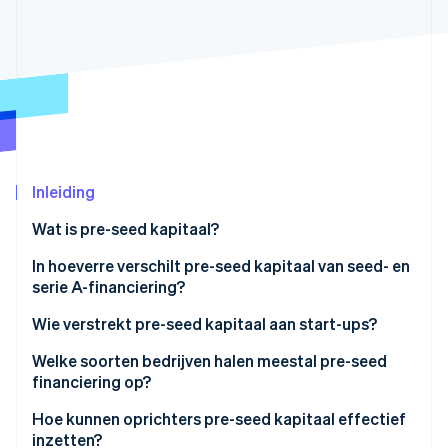
Oprichting van een start-up
Climate
Ecosysteem
CO₂-verwijdering
Partners
Identity
Stripe App Marketplace
Online identiteitsverificatie
Inleiding
Wat is pre-seed kapitaal?
Stripe Sessions 2026
Ontdek hoe Stripe de economische infrastructuu
In hoeverre verschilt pre-seed kapitaal van seed- en
Nu bekijken
serie A-financiering?
Wie verstrekt pre-seed kapitaal aan start-ups?
Welke soorten bedrijven halen meestal pre-seed
financiering op?
Hoe kunnen oprichters pre-seed kapitaal effectief
inzetten?