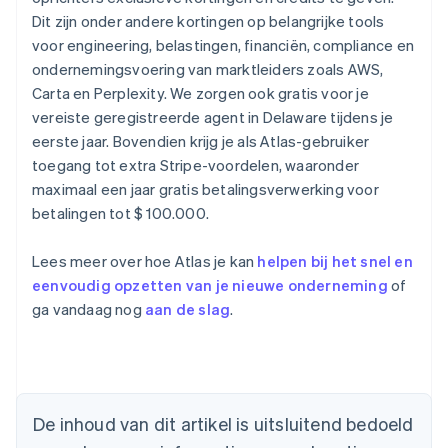
Dit zijn onder andere kortingen op belangrijke tools
voor engineering, belastingen, financiën, compliance en
ondernemingsvoering van marktleiders zoals AWS,
Carta en Perplexity. We zorgen ook gratis voor je
vereiste geregistreerde agent in Delaware tijdens je
eerste jaar. Bovendien krijg je als Atlas-gebruiker
toegang tot extra Stripe-voordelen, waaronder
maximaal een jaar gratis betalingsverwerking voor
betalingen tot $ 100.000.
Lees meer over hoe Atlas je kan
helpen bij het snel en
eenvoudig opzetten van je nieuwe onderneming
of
Australië
ga vandaag nog
aan de slag
.
English
België
Nederlands
Français
Deutsch
English
Brazilië
Português
English
Bulgarije
De inhoud van dit artikel is uitsluitend bedoeld
English