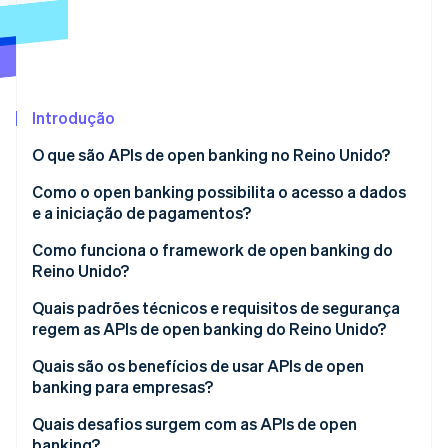
Ecossistema
Stripe Sessions 2026
Parceiros
Stripe App Marketplace
Veja como a Stripe está construindo a infraestrutura econô
Introdução
Assista agora
O que são APIs de open banking no Reino Unido?
Como o open banking possibilita o acesso a dados
e a iniciação de pagamentos?
Serviços de Informação de Conta (AIS)
Como funciona o framework de open banking do
Reino Unido?
Serviços de Iniciação de Pagamentos (PIS)
Fundamentos regulatórios
Quais padrões técnicos e requisitos de segurança
Proteções integradas
regem as APIs de open banking do Reino Unido?
Governança e supervisão
Quais são os benefícios de usar APIs de open
Infraestrutura de API padronizada
banking para empresas?
Controle e consentimento do cliente
Quais desafios surgem com as APIs de open
banking?