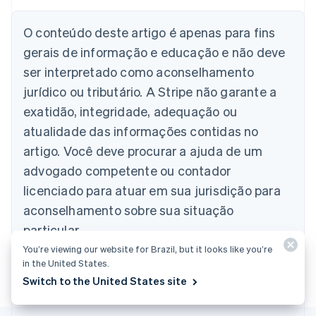
Alemanha
O conteúdo deste artigo é apenas para fins
Deutsch
English
Austrália
gerais de informação e educação e não deve
English
ser interpretado como aconselhamento
Áustria
jurídico ou tributário. A Stripe não garante a
Deutsch
English
Bélgica
exatidão, integridade, adequação ou
Nederlands
Français
Deutsch
English
atualidade das informações contidas no
Brasil
Português
English
artigo. Você deve procurar a ajuda de um
Bulgária
advogado competente ou contador
English
Canadá
licenciado para atuar em sua jurisdição para
English
Français
aconselhamento sobre sua situação
China continental
particular.
简体中文
English
Chipre
You’re viewing our website for Brazil, but it looks like you’re
English
in the United States.
Croácia
Switch to the United States site
English
Italiano
Dinamarca
English