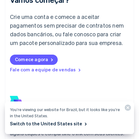
Itália
Italiano
English
Japão
Crie uma conta e comece a aceitar
日本語
English
pagamentos sem precisar de contratos nem
Letônia
dados bancários, ou fale conosco para criar
English
Liechtenstein
um pacote personalizado para sua empresa.
Deutsch
English
Lituânia
English
Comece agora
Luxemburgo
Fale com a equipe de vendas
Français
Deutsch
English
Malásia
English
简体中文
Malta
English
México
Español
English
You’re viewing our website for Brazil, but it looks like you’re
Noruega
in the United States.
Payment Links
English
Switch to the United States site
Crie uma página de pagamentos completa com apenas
Nova Zelândia
English
alguns cliques e compartilhe o link com seus clientes.
Países Baixos