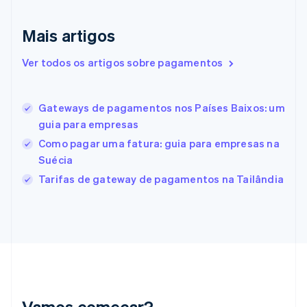
Eslovênia
English
Italiano
Mais artigos
Espanha
Español
English
Estados Unidos
Ver todos os artigos sobre pagamentos
English
Español
简体中文
Estônia
English
Gateways de pagamentos nos Países Baixos: um
Finlândia
guia para empresas
English
Svenska
França
Como pagar uma fatura: guia para empresas na
Français
English
Suécia
Gibraltar
Tarifas de gateway de pagamentos na Tailândia
English
Grécia
English
Hungria
English
Índia
English
Irlanda
English
Vamos começar?