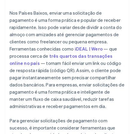
Use o portal do cliente da Stripe
Seus dados comerciais
Por que automatizar solicitações de pagamento é
Nos Países Baixos, enviar uma solicitação de
importante
pagamento é uma forma prática e popular de receber
rapidamente. Isso pode variar desde dividir a conta do
almoço com amizades até gerenciar pagamentos de
clientes como freelancer ou pequena empresa.
Ferramentas conhecidas como
iDEAL | Wero
— que
processa cerca de
três quartos das transações
online no país
— tornam fácil enviar um link ou código
de resposta rápida (código QR). Assim, o cliente pode
pagar instantaneamente sem precisar compartilhar
dados bancários. Para empresas, enviar solicitações de
pagamento é uma forma prática e inteligente de
manter um fluxo de caixa saudável, reduzir tarefas
administrativas e receber pagamentos em dia.
Para gerenciar solicitações de pagamento com
sucesso, é importante considerar ferramentas que