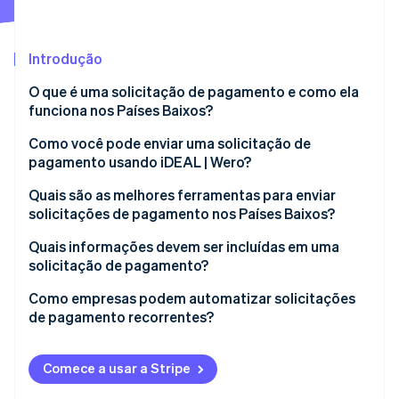
Ecossistema
Introdução
Stripe Sessions 2026
Parceiros
O que é uma solicitação de pagamento e como ela
Stripe App Marketplace
Veja como a Stripe está construindo a infraestrutura econô
funciona nos Países Baixos?
Assista agora
Como funciona uma solicitação de pagamento?
Como você pode enviar uma solicitação de
pagamento usando iDEAL | Wero?
Por que as solicitações de pagamento são
vantajosas?
Escolha a ferramenta adequada
Quais são as melhores ferramentas para enviar
solicitações de pagamento nos Países Baixos?
Criar a solicitação de pagamento
Aplicativos bancários
Quais informações devem ser incluídas em uma
Compartilhe o link de pagamento
solicitação de pagamento?
Stripe Payment Links
Pague com iDEAL | Wero
Valor devido
Como empresas podem automatizar solicitações
Códigos QR para pagamentos presenciais
de pagamento recorrentes?
Acompanhe e confirme os pagamentos
Descrição do pagamento
Faturas com links iDEAL | Wero incorporados
Envie faturas automatizadas com links de
Por que usar iDEAL | Wero para solicitações de
Data de vencimento
pagamento incorporados
Comece a usar a Stripe
pagamento empresariais?
Link de pagamento ou código QR