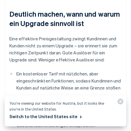
Deutlich machen, wann und warum
ein Upgrade sinnvoll ist
Eine effektive Preisgestaltung zwingt Kundinnen und
Kunden nicht zu einem Upgrade – sie erinnert sie zum
richtigen Zeitpunkt daran. Gute Auslöser für ein
Upgrade sind: Weniger effektive Auslöser sind:
Ein kostenloser Tarif mit nützlichen, aber
eingeschränkten Funktionen, sodass Kundinnen und
Kunden auf natürliche Weise an eine Grenze stoßen
Nutzungsbasierte Preisgestaltung, die mit
You’re viewing our website for Austria, but it looks like
steigenden Kundenbedürfnissen skaliert
you’re in the United States.
Switch to the United States site
Freischaltung von Funktionen, die den tatsächlichen
Geschäftsanforderungen entsprechen