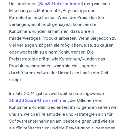
Deutlich machen, wann und warum ein Upgrade
Unternehmen (
SaaS-Unternehmen
) mag wie eine
Einfache Preisgestaltung zur Umsatzmaximierung
sinnvoll ist
Mischung aus Mathematik, Psychologie und
Preisanpassung im Zuge des
Rätselraten erscheinen. Wenn der Preis, den Sie
Rabatte auf Jahrespläne überdenken
Unternehmenswachstums
verlangen, nicht hoch genug ist, könnten die
Enterprise-Kundinnen und -Kunden den
Kundinnen/Kunden annehmen, dass Sie ein
Länderübergreifende Preisgestaltung
gewünschten Mehrwert bieten
minderwertiges Produkt anbieten. Wenn Sie jedoch zu
viel verlangen, zögern sie möglicherweise, zu kaufen
Eine Preisseite erstellen, die Fragen beantwortet
oder wechseln zu einem Konkurrenten. Die
Preisstrategie prägt, wie Kundinnen/Kunden das
Produkt wahrnehmen, wann sie ein Upgrade
durchführen und wie der Umsatz im Laufe der Zeit
steigt.
Im Jahr 2024 gab es weltweit schätzungsweise
30.800 SaaS-Unternehmen
, die Millionen von
Kundinnen/Kunden bedienten. Im Folgenden sehen wir
uns an, welche Preismodelle und -strategien sich für
Softwareunternehmen am besten eignen und wie sie
sie für ihr Wachstum und die Bewältigung allgemeiner