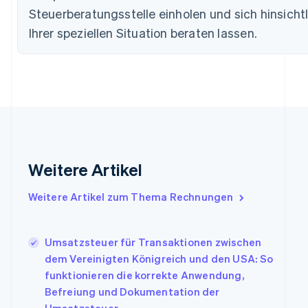
Brasilien
Steuerberatungsstelle einholen und sich hinsicht
Português
English
Ihrer speziellen Situation beraten lassen.
Bulgarien
English
Dänemark
English
Deutschland
Deutsch
English
Estland
English
Festlandchina
简体中文
English
Weitere Artikel
Finnland
English
Svenska
Weitere Artikel zum Thema Rechnungen
Frankreich
Français
English
Gibraltar
Umsatzsteuer für Transaktionen zwischen
English
Griechenland
dem Vereinigten Königreich und den USA: So
English
funktionieren die korrekte Anwendung,
Indien
Befreiung und Dokumentation der
English