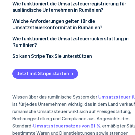
Umsatzsteuersatz von 0 %
Wie funktioniert die Umsatzsteuerregistrierung für
ausländische Unternehmen in Rumänien?
Umsatzsteuerbefreite Verkäufe
Welche Anforderungen gelten für die
Umsatzsteuerkonformität in Rumänien?
Wie funktioniert die Umsatzsteuerrückerstattung in
Rumänien?
So kann Stripe Tax Sie unterstützen
Jetzt mit Stripe starten
Wissen über das rumänische System der
Umsatzsteuer (U
ist für jedes Unternehmen wichtig, das in dem Land verkauf
rumänische Umsatzsteuer wirkt sich auf Preisgestaltung,
Rechnungsstellung und Compliance aus. Angesichts des
Standard-
Umsatzsteuersatzes von 21 %
, ermäßigter Sät
bestimmte Waren und Dienstleistungen sowie strenger