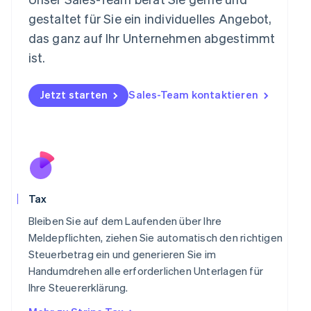
Mexiko
gestaltet für Sie ein individuelles Angebot,
Español
English
Neuseeland
das ganz auf Ihr Unternehmen abgestimmt
English
ist.
Niederlande
Nederlands
English
Norwegen
Jetzt starten
Sales-Team kontaktieren
English
Österreich
Deutsch
English
Polen
English
Portugal
Português
English
Tax
Rumänien
English
Bleiben Sie auf dem Laufenden über Ihre
Schweden
Meldepflichten, ziehen Sie automatisch den richtigen
Svenska
English
Steuerbetrag ein und generieren Sie im
Schweiz
Handumdrehen alle erforderlichen Unterlagen für
Deutsch
Français
Italiano
English
Singapur
Ihre Steuererklärung.
English
简体中文