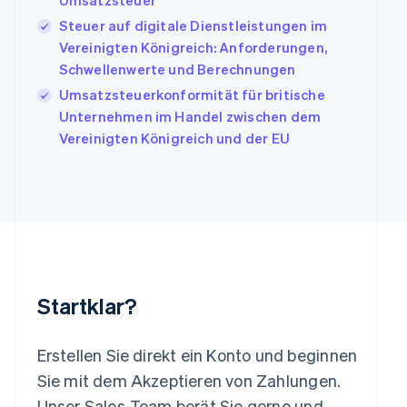
Umsatzsteuer
Irland
Steuer auf digitale Dienstleistungen im
English
Vereinigten Königreich: Anforderungen,
Italien
Italiano
English
Schwellenwerte und Berechnungen
Japan
Umsatzsteuerkonformität für britische
日本語
English
Unternehmen im Handel zwischen dem
Kanada
Vereinigten Königreich und der EU
English
Français
Kroatien
English
Italiano
Lettland
English
Liechtenstein
Deutsch
English
Litauen
English
Startklar?
Luxemburg
Français
Deutsch
English
Malaysia
Erstellen Sie direkt ein Konto und beginnen
English
简体中文
Malta
Sie mit dem Akzeptieren von Zahlungen.
English
Unser Sales-Team berät Sie gerne und