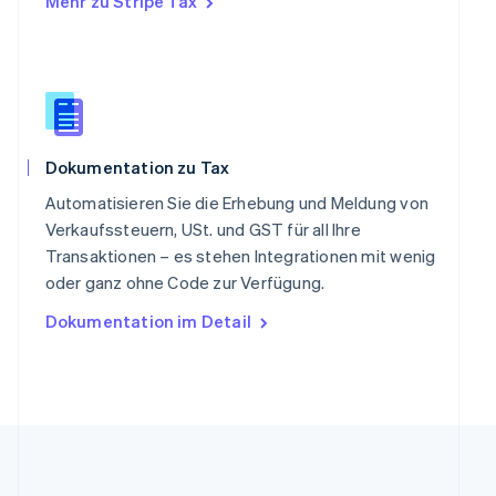
Mehr zu Stripe Tax
Slowakei
English
Slowenien
English
Italiano
Sonderverwaltungsregion Hongkong,
China
English
简体中文
Dokumentation zu Tax
Spanien
Español
English
Automatisieren Sie die Erhebung und Meldung von
Thailand
Verkaufssteuern, USt. und GST für all Ihre
ไทย
English
Transaktionen – es stehen Integrationen mit wenig
Tschechische Republik
oder ganz ohne Code zur Verfügung.
English
Ungarn
Dokumentation im Detail
English
Vereinigte Arabische Emirate
English
Vereinigte Staaten
English
Español
简体中文
Vereinigtes Königreich
English
Zypern