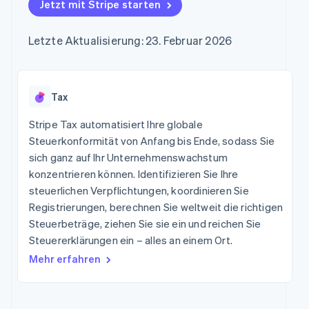
Data Pipeline
Jetzt mit Stripe starten
Marktplatz auf
Geldmanagement
Zugriff auf mehr als
Datensynchronisierung
Produkt-Roadmap
Grundlagen der
Plattformen
125
Stripe Sessions
Abonnementverwaltung
SaaS
Letzte Aktualisierung: 23. Februar 2026
Terminal
Karriere
Zahlungen vor Ort
Newsroom
So setzen Sie
Authorization
Stripe Press
nutzungsbasierte
Boost
Abrechnung um
Nach Branche
Optimierung der
Tax
Stablecoin-gestützte
Autorisierungsraten
Karten ausgeben: So
Link
KI-Unternehmen
Kontakt
geht´s
Stripe Tax automatisiert Ihre globale
Beschleunigter
Creator Economy
Bereitstellung und
Steuerkonformität von Anfang bis Ende, sodass Sie
Bezahlvorgang
Gaming
Verwaltung von
Sales-Team
sich ganz auf Ihr Unternehmenswachstum
Financial
Bewirtung, Reisen und
Diensten mit Agenten
kontaktieren
Connections
Freizeit
konzentrieren können. Identifizieren Sie Ihre
Partner werden
Verbundene
Versicherungen
steuerlichen Verpflichtungen, koordinieren Sie
Medien und
Finanzdaten
Registrierungen, berechnen Sie weltweit die richtigen
Unterhaltung
Ressourcen
Gemeinnützige
Steuerbeträge, ziehen Sie sie ein und reichen Sie
Organisationen
Steuererklärungen ein – alles an einem Ort.
App-Integrationen
Fachdienstleistungen
Mehr
Code-Beispiele
Öffentlicher Sektor
Mehr erfahren
Product roadmap
Entwickler-Blog
Einzelhandel
Ausblick
API-Status
Radar