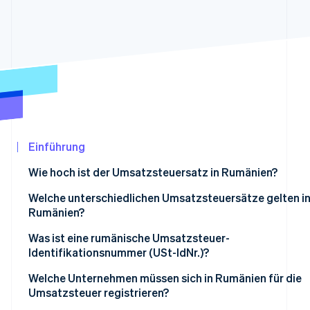
Betrugsprävention
Ecosystem
Atlas
Start-up-Gründung
Partner
Stripe App-Marktplatz
Climate
CO₂-Entnahme
Identity
Online-Identitätsprüfung
Einführung
Wie hoch ist der Umsatzsteuersatz in Rumänien?
Stripe-Sessions 2026
Welche unterschiedlichen Umsatzsteuersätze gelten i
Erfahren Sie, wie Stripe Lösungen für die Wir
Rumänien?
Jetzt ansehen
Regulärer Umsatzsteuersatz von 21 %
Was ist eine rumänische Umsatzsteuer-
Identifikationsnummer (USt-IdNr.)?
Ermäßigter Umsatzsteuersatz von 11 %
Welche Unternehmen müssen sich in Rumänien für die
Vorübergehend reduzierter Satz von 9 % für Wohneig
Umsatzsteuer registrieren?