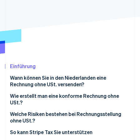
Betrugsprävention
Ecosystem
Atlas
Start-up-Gründung
Partner
Stripe App-Marktplatz
Climate
CO₂-Entnahme
Identity
Online-Identitätsprüfung
Einführung
Wann können Sie in den Niederlanden eine
Stripe-Sessions 2026
Rechnung ohne USt. versenden?
Erfahren Sie, wie Stripe Lösungen für die Wirts
Steuerbefreite Aktivitäten
Wie erstellt man eine konforme Rechnung ohne
Jetzt ansehen
USt.?
Kleinunternehmerregelung (KOR)
Welche Risiken bestehen bei Rechnungsstellung
EU-KMU-Regelung (EU-KOR)
ohne USt.?
Verkäufe zum Nullsteuersatz
So kann Stripe Tax Sie unterstützen