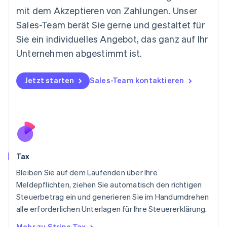
Mexiko
mit dem Akzeptieren von Zahlungen. Unser
Español
English
Sales-Team berät Sie gerne und gestaltet für
Neuseeland
Sie ein individuelles Angebot, das ganz auf Ihr
English
Niederlande
Unternehmen abgestimmt ist.
Nederlands
English
Norwegen
English
Jetzt starten
Sales-Team kontaktieren
Österreich
Deutsch
English
Polen
English
Portugal
Português
English
Rumänien
Tax
English
Schweden
Bleiben Sie auf dem Laufenden über Ihre
Svenska
English
Meldepflichten, ziehen Sie automatisch den richtigen
Schweiz
Steuerbetrag ein und generieren Sie im Handumdrehen
Deutsch
Français
Italiano
English
alle erforderlichen Unterlagen für Ihre Steuererklärung.
Singapur
English
简体中文
Mehr zu Stripe Tax