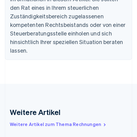
Brasilien
den Rat eines in Ihrem steuerlichen
Português
English
Zuständigkeitsbereich zugelassenen
Bulgarien
English
kompetenten Rechtsbeistands oder von einer
Dänemark
Steuerberatungsstelle einholen und sich
English
Deutschland
hinsichtlich Ihrer speziellen Situation beraten
Deutsch
English
lassen.
Estland
English
Festlandchina
简体中文
English
Finnland
English
Svenska
Frankreich
Français
English
Gibraltar
English
Weitere Artikel
Griechenland
English
Weitere Artikel zum Thema Rechnungen
Indien
English