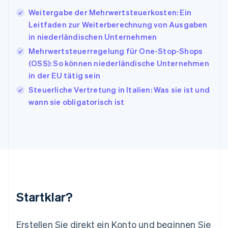
Irland
Weitergabe der Mehrwertsteuerkosten: Ein
English
Leitfaden zur Weiterberechnung von Ausgaben
Italien
in niederländischen Unternehmen
Italiano
English
Japan
Mehrwertsteuerregelung für One-Stop-Shops
日本語
English
(OSS): So können niederländische Unternehmen
Kanada
in der EU tätig sein
English
Français
Kroatien
Steuerliche Vertretung in Italien: Was sie ist und
English
Italiano
wann sie obligatorisch ist
Lettland
English
Liechtenstein
Deutsch
English
Litauen
English
Luxemburg
Français
Deutsch
English
Malaysia
Startklar?
English
简体中文
Malta
English
Erstellen Sie direkt ein Konto und beginnen Sie