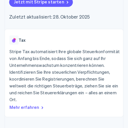
Data Pipeline
Jetzt mit Stripe starten
Geldmanagement
Marktplatz auf
Zugriff auf mehr als
Datensynchronisierung
Produkt-Roadmap
Plattformen
Grundlagen der
125
Stripe Sessions
SaaS
Abonnementverwaltung
Zuletzt aktualisiert: 28. Oktober 2025
Terminal
Karriere
Zahlungen vor Ort
Newsroom
So setzen Sie
Authorization
Stripe Press
nutzungsbasierte
Boost
Abrechnung um
Nach Branche
Optimierung der
Tax
Stablecoin-gestützte
Autorisierungsraten
Karten ausgeben: So
Link
KI-Unternehmen
Kontakt
geht´s
Stripe Tax automatisiert Ihre globale Steuerkonformität
Beschleunigter
Creator Economy
Bereitstellung und
von Anfang bis Ende, sodass Sie sich ganz auf Ihr
Bezahlvorgang
Gaming
Verwaltung von
Sales-Team
Unternehmenswachstum konzentrieren können.
Financial
Bewirtung, Reisen und
Diensten mit Agenten
kontaktieren
Connections
Freizeit
Identifizieren Sie Ihre steuerlichen Verpflichtungen,
Partner werden
Verbundene
Versicherungen
koordinieren Sie Registrierungen, berechnen Sie
Medien und
Finanzdaten
weltweit die richtigen Steuerbeträge, ziehen Sie sie ein
Unterhaltung
Ressourcen
Gemeinnützige
und reichen Sie Steuererklärungen ein – alles an einem
Organisationen
Ort.
Fachdienstleistungen
App-Integrationen
Mehr
Öffentlicher Sektor
Code-Beispiele
Mehr erfahren
Product roadmap
Einzelhandel
Entwickler-Blog
Ausblick
API-Status
Radar