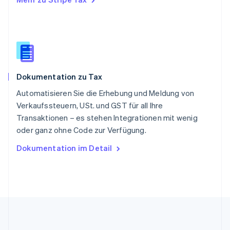
Slowakei
English
Slowenien
English
Italiano
Sonderverwaltungsregion Hongkong,
China
English
简体中文
Dokumentation zu Tax
Spanien
Español
English
Automatisieren Sie die Erhebung und Meldung von
Thailand
Verkaufssteuern, USt. und GST für all Ihre
ไทย
English
Transaktionen – es stehen Integrationen mit wenig
Tschechische Republik
oder ganz ohne Code zur Verfügung.
English
Ungarn
Dokumentation im Detail
English
Vereinigte Arabische Emirate
English
Vereinigte Staaten
English
Español
简体中文
Vereinigtes Königreich
English
Zypern