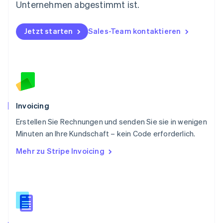
Deutsch
English
Unternehmen abgestimmt ist.
Polen
English
Portugal
Jetzt starten
Sales-Team kontaktieren
Português
English
Rumänien
English
Schweden
Svenska
English
Schweiz
Deutsch
Français
Italiano
English
Invoicing
Singapur
English
简体中文
Erstellen Sie Rechnungen und senden Sie sie in wenigen
Slowakei
Minuten an Ihre Kundschaft – kein Code erforderlich.
English
Mehr zu Stripe Invoicing
Slowenien
English
Italiano
Sonderverwaltungsregion Hongkong,
China
English
简体中文
Spanien
Español
English