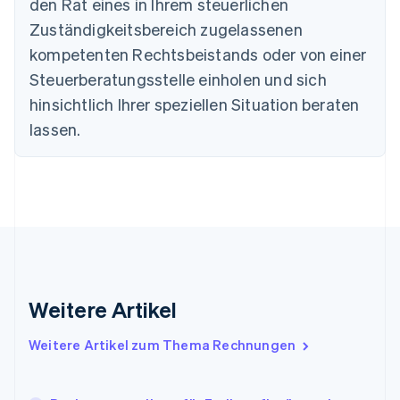
den Rat eines in Ihrem steuerlichen
English
Festlandchina
Zuständigkeitsbereich zugelassenen
简体中文
English
kompetenten Rechtsbeistands oder von einer
Finnland
English
Svenska
Steuerberatungsstelle einholen und sich
Frankreich
hinsichtlich Ihrer speziellen Situation beraten
Français
English
Gibraltar
lassen.
English
Griechenland
English
Indien
English
Irland
English
Italien
Italiano
English
Weitere Artikel
Japan
日本語
English
Weitere Artikel zum Thema Rechnungen
Kanada
English
Français
Kroatien