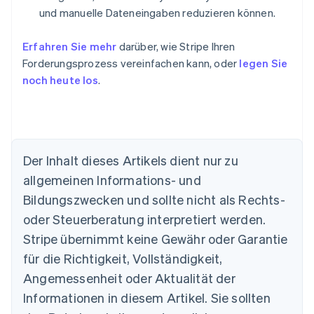
und manuelle Dateneingaben reduzieren können.
Erfahren Sie mehr
darüber, wie Stripe Ihren
Forderungsprozess vereinfachen kann, oder
legen Sie
noch heute los
.
Australien
English
Der Inhalt dieses Artikels dient nur zu
Belgien
Nederlands
Français
Deutsch
English
allgemeinen Informations- und
Brasilien
Bildungszwecken und sollte nicht als Rechts-
Português
English
Bulgarien
oder Steuerberatung interpretiert werden.
English
Stripe übernimmt keine Gewähr oder Garantie
Dänemark
für die Richtigkeit, Vollständigkeit,
English
Deutschland
Angemessenheit oder Aktualität der
Deutsch
English
Informationen in diesem Artikel. Sie sollten
Estland