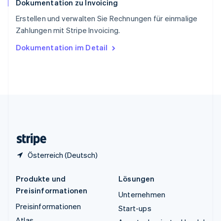
Dokumentation zu Invoicing
Thailand
ไทย
English
Erstellen und verwalten Sie Rechnungen für einmalige
Tschechische Republik
Zahlungen mit Stripe Invoicing.
English
Ungarn
Dokumentation im Detail
English
Vereinigte Arabische Emirate
English
Vereinigte Staaten
English
Español
简体中文
Vereinigtes Königreich
English
Zypern
English
Österreich (Deutsch)
Produkte und
Lösungen
Preisinformationen
Unternehmen
Preisinformationen
Start-ups
Atlas