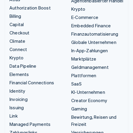
Agentenbasierter Handel
Authorization Boost
Krypto
Billing
E-Commerce
Capital
Embedded Finance
Checkout
Finanzautomatisierung
Climate
Globale Unternehmen
Connect
In-App-Zahlungen
Krypto
Marktplätze
Data Pipeline
Geldmanagement
Elements
Plattformen
Financial Connections
SaaS
Identity
KI-Unternehmen
Invoicing
Creator Economy
Issuing
Gaming
Link
Bewirtung, Reisen und
Managed Payments
Freizeit
Zahlungslinks
Versicherungen