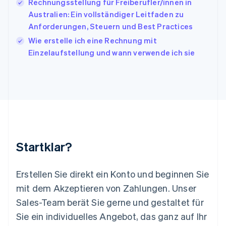
English
Italiano
Rechnungsstellung für Freiberufler/innen in
Lettland
Australien: Ein vollständiger Leitfaden zu
English
Anforderungen, Steuern und Best Practices
Liechtenstein
Wie erstelle ich eine Rechnung mit
Deutsch
English
Litauen
Einzelaufstellung und wann verwende ich sie
English
Luxemburg
Français
Deutsch
English
Malaysia
English
简体中文
Malta
English
Mexiko
Startklar?
Español
English
Neuseeland
English
Erstellen Sie direkt ein Konto und beginnen Sie
Niederlande
mit dem Akzeptieren von Zahlungen. Unser
Nederlands
English
Norwegen
Sales-Team berät Sie gerne und gestaltet für
English
Sie ein individuelles Angebot, das ganz auf Ihr
Österreich