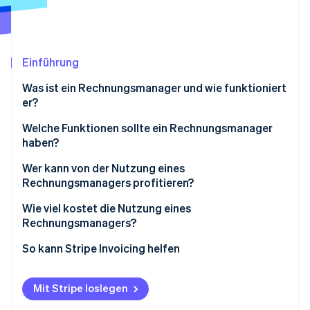
Betrugsprävention
Ecosystem
Atlas
Start-up-Gründung
Partner
Stripe App-Marktplatz
Climate
Einführung
CO₂-Entnahme
Was ist ein Rechnungsmanager und wie funktioniert
Identity
er?
Online-Identitätsprüfung
Welche Funktionen sollte ein Rechnungsmanager
haben?
Wer kann von der Nutzung eines
Rechnungsmanagers profitieren?
Stripe-Sessions 2026
Erfahren Sie, wie Stripe Lösungen für die Wirts
Wie viel kostet die Nutzung eines
Jetzt ansehen
Rechnungsmanagers?
Abogebühren
So kann Stripe Invoicing helfen
Rechnungsgebühren
Mit Stripe loslegen
Transaktionsgebühren