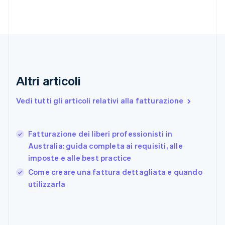
Emirati Arabi Uniti
English
Estonia
English
Finlandia
English
Svenska
Francia
Altri articoli
Français
English
Germania
Deutsch
English
Vedi tutti gli articoli relativi alla fatturazione
Giappone
日本語
English
Gibilterra
Fatturazione dei liberi professionisti in
English
Australia: guida completa ai requisiti, alle
Grecia
imposte e alle best practice
English
India
Come creare una fattura dettagliata e quando
English
utilizzarla
Irlanda
English
Italia
Italiano
English