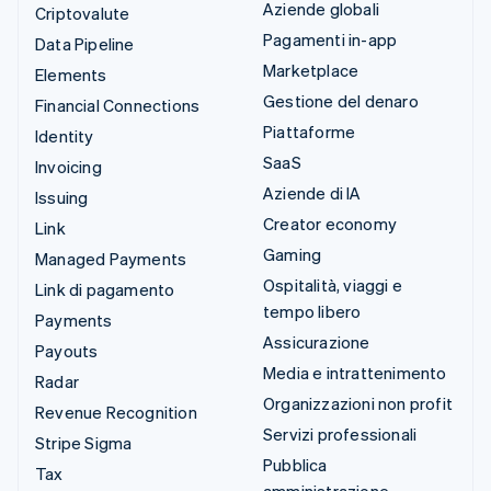
Aziende globali
Criptovalute
Pagamenti in-app
Data Pipeline
Marketplace
Elements
Gestione del denaro
Financial Connections
Piattaforme
Identity
SaaS
Invoicing
Aziende di IA
Issuing
Creator economy
Link
Gaming
Managed Payments
Ospitalità, viaggi e
Link di pagamento
tempo libero
Payments
Assicurazione
Payouts
Media e intrattenimento
Radar
Organizzazioni non profit
Revenue Recognition
Servizi professionali
Stripe Sigma
Pubblica
Tax
amministrazione