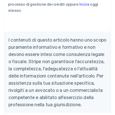
processo di gestione dei crediti oppure
Inizia
oggi
stesso.
Australia
English
Austria
Deutsch
English
Belgio
I contenuti di questo articolo hanno uno scopo
Nederlands
Français
Deutsch
English
Brasile
puramente informativo e formativo e non
Português
English
devono essere intesi come consulenza legale
Bulgaria
o fiscale. Stripe non garantisce l'accuratezza,
English
Canada
la completezza, l'adeguatezza o l'attualità
English
Français
delle informazioni contenute nell'articolo. Per
Cina continentale
简体中文
English
assistenza sulla tua situazione specifica,
Cipro
rivolgiti a un avvocato o a un commercialista
English
Croazia
competente e abilitato all'esercizio della
English
Italiano
professione nella tua giurisdizione.
Danimarca
English