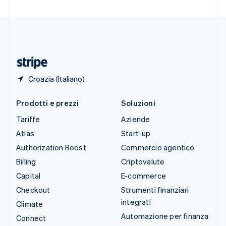
Svizzera
Deutsch
Français
Italiano
English
Thailandia
ไทย
English
Ungheria
English
Croazia (Italiano)
Prodotti e prezzi
Soluzioni
Tariffe
Aziende
Atlas
Start-up
Authorization Boost
Commercio agentico
Billing
Criptovalute
Capital
E-commerce
Checkout
Strumenti finanziari
integrati
Climate
Automazione per finanza
Connect