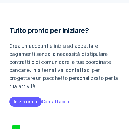
Lettonia
English
Liechtenstein
Deutsch
English
Lituania
Tutto pronto per iniziare?
English
Lussemburgo
Crea un account e inizia ad accettare
Français
Deutsch
English
Malaysia
pagamenti senza la necessità di stipulare
English
简体中文
contratti o di comunicare le tue coordinate
Malta
English
bancarie. In alternativa, contattaci per
Messico
progettare un pacchetto personalizzato per la
Español
English
Norvegia
tua attività.
English
Nuova Zelanda
Inizia ora
Contattaci
English
Paesi Bassi
Nederlands
English
Polonia
English