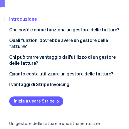
Scopri cosa ti aspetta
Radar
Ecosistema
Prevenzione delle frodi
Introduzione
Partner
Atlas
Che cos’è e come funziona un gestore delle fatture?
Stripe App Marketplace
Costituzione di start-up
Quali funzioni dovrebbe avere un gestore delle
Climate
Rimozione del carbonio
fatture?
Identity
Chi può trarre vantaggio dall’utilizzo di un gestore
Verifica online dell'identità
delle fatture?
Quanto costa utilizzare un gestore delle fatture?
Tariffe di abbonamento
I vantaggi di Stripe Invoicing
Stripe Sessions 2026
Commissioni sulle fatture
Scopri come Stripe sta costruendo l'infrastruttura economi
Inizia a usare Stripe
Guarda ora
Commissioni di transazione
Un gestore delle fatture è uno strumento che