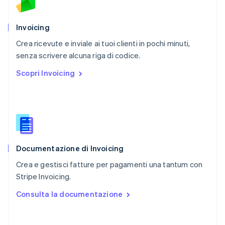
Portogallo
Português
English
RAS di Hong Kong, Cina
Invoicing
English
简体中文
Crea ricevute e inviale ai tuoi clienti in pochi minuti,
Regno Unito
English
senza scrivere alcuna riga di codice.
Repubblica Ceca
Scopri Invoicing
English
Romania
English
Singapore
English
简体中文
Slovacchia
English
Documentazione di Invoicing
Slovenia
English
Italiano
Crea e gestisci fatture per pagamenti una tantum con
Spagna
Stripe Invoicing.
Español
English
Stati Uniti
Consulta la documentazione
English
Español
简体中文
Svezia
Svenska
English