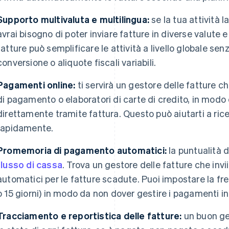
Supporto multivaluta e multilingua:
se la tua attività l
avrai bisogno di poter inviare fatture in diverse valute e 
fatture può semplificare le attività a livello globale sen
conversione o aliquote fiscali variabili.
Pagamenti online:
ti servirà un gestore delle fatture c
di pagamento o elaboratori di carte di credito, in modo 
direttamente tramite fattura. Questo può aiutarti a ric
rapidamente.
Promemoria di pagamento automatici:
la puntualità 
flusso di cassa
. Trova un gestore delle fatture che in
automatici per le fatture scadute. Puoi impostare la f
o 15 giorni) in modo da non dover gestire i pagamenti i
Tracciamento e reportistica delle fatture:
un buon ges