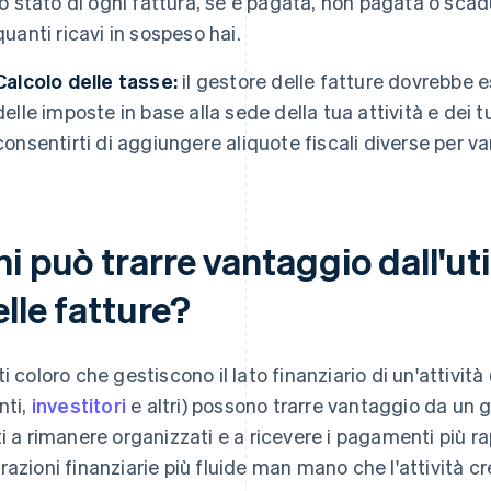
lo stato di ogni fattura, se è pagata, non pagata o scadu
quanti ricavi in sospeso hai.
Calcolo delle tasse:
il gestore delle fatture dovrebbe es
delle imposte in base alla sede della tua attività e dei 
consentirti di aggiungere aliquote fiscali diverse per var
i può trarre vantaggio dall'uti
lle fatture?
ti coloro che gestiscono il lato finanziario di un'attività
nti,
investitori
e altri) possono trarre vantaggio da un g
ti a rimanere organizzati e a ricevere i pagamenti più r
razioni finanziarie più fluide man mano che l'attività 