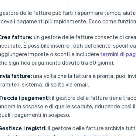
gestore delle fatture può farti risparmiare tempo, aiutar
riceva i pagamenti più rapidamente. Ecco come funziona
Crea fatture:
un gestore delle fatture consente di crea
accurate. È possibile inserire i dati del cliente, specificare
aggiungere imposte o sconti e includere
termini di p
che significa pagamento dovuto tra 30 giorni).
Invia fatture:
una volta che la fattura è pronta, puoi inv
tramite il sistema, di solito via email.
Traccia i pagamenti:
il gestore delle fatture tiene tracc
ancora in sospeso e di quelle scadute, riducendo così il
quali i pagamenti in sospeso.
Gestisce i registri:
il gestore delle fatture archivia tutt