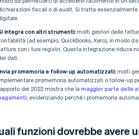
modo da permetterti di accedervi facilmente in un sec
dichiarazioni fiscali o di audit. Si tratta essenzialmente
digitale.
Si integra con altri strumenti:
molti gestori delle fattu
contabilità (ad esempio, QuickBooks, Xero), in modo da 
fatture con i tuoi registri. Questa integrazione riduce
dei dati.
Invia promemoria e follow-up automatizzati:
molti ges
implementare promemoria automatizzati o follow-up p
rapporto del 2022 mostra che la
maggior parte delle at
pagamenti
, evidenziando perché i promemoria automati
uali funzioni dovrebbe avere u