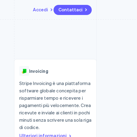
Accedi
Contattaci
Risorse
Ecosistema
Recapiti
me e marketplace
Altro
Integrazioni app
Partner
Contattaci
Product roadmap
ns
Esempi di codice
Stripe App Marketplace
Diventa nostro partner
Scopri cosa ti aspetta
 piattaforme
Blog per sviluppatori
 platforms
ibero
Stato dell'API
Radar
ari integrati
Prevenzione delle frodi
Invoicing
 fisiche
Atlas
Costituzione di start-up
Stripe Invoicing è una piattaforma
software globale concepita per
Climate
Rimozione del carbonio
risparmiare tempo e ricevere i
pagamenti più velocemente. Crea
Identity
Verifica online dell'identità
ricevute e inviale ai clienti in pochi
minuti senza scrivere una sola riga
di codice.
Ulteriori informazioni