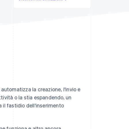
Stripe Sessions 2026
Scopri come Stripe sta
costruendo
l'infrastruttura
economica per l'IA.
Guarda ora
automatizza la creazione, l'invio e
ttività o la stia espandendo, un
 il fastidio dell'inserimento
me funziona e altro ancora.