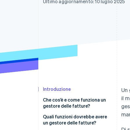
Ultimo aggiornamento: 10 luglio 2025
Link
Pagamento accelerato
Financial Connections
Conti finanziari collegati
Introduzione
Un 
il 
Che cos’è e come funziona un
gestore delle fatture?
ges
man
Quali funzioni dovrebbe avere
un gestore delle fatture?
Di 