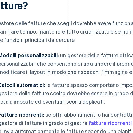
atture?
gestore delle fatture che scegli dovrebbe avere funziona
parmiare tempo, mantenere tutto organizzato e semplifi
le funzioni principali da cercare:
Modelli personalizzabili:
un gestore delle fatture effic
personalizzabili che consentono di aggiungere il proprio 
modificare il layout in modo che rispecchi l'immagine e l
Calcoli automatici:
le fatture spesso comportano imposte
gestore delle fatture scelto dovrebbe essere in grado
totali, imposte ed eventuali sconti applicati.
Fatture ricorrenti:
se offri abbonamenti o hai contratti 
gestore di fatture in grado di gestire
fatture ricorrenti
e invia automaticamente le fatture secondo una pianific