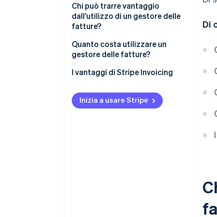
Chi può trarre vantaggio
dall’utilizzo di un gestore delle
Di 
fatture?
Quanto costa utilizzare un
gestore delle fatture?
Tariffe di abbonamento
I vantaggi di Stripe Invoicing
Commissioni sulle fatture
Inizia a usare Stripe
Commissioni di transazione
C
f