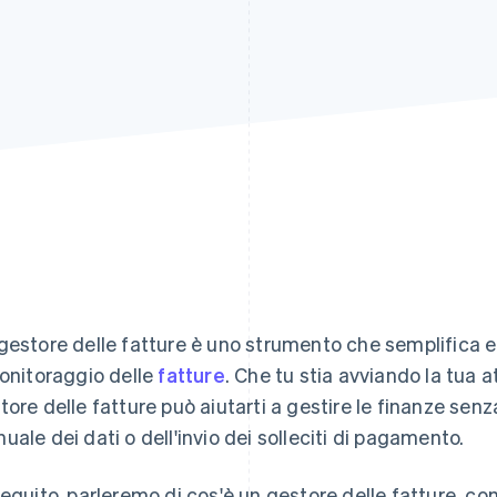
gestore delle fatture è uno strumento che semplifica e 
monitoraggio delle
fatture
. Che tu stia avviando la tua a
tore delle fatture può aiutarti a gestire le finanze senza
uale dei dati o dell'invio dei solleciti di pagamento.
seguito, parleremo di cos'è un gestore delle fatture, co