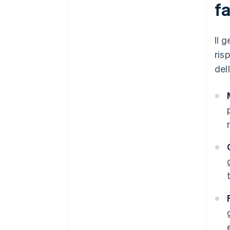
f
Il 
ris
del