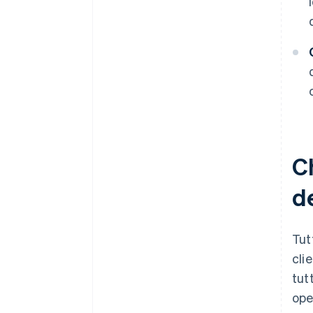
Ch
de
Tut
clie
tut
ope