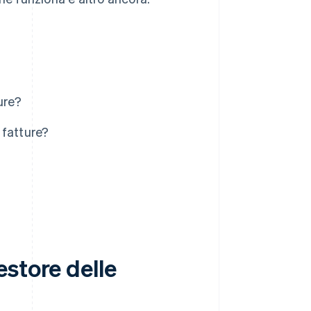
ure?
 fatture?
store delle