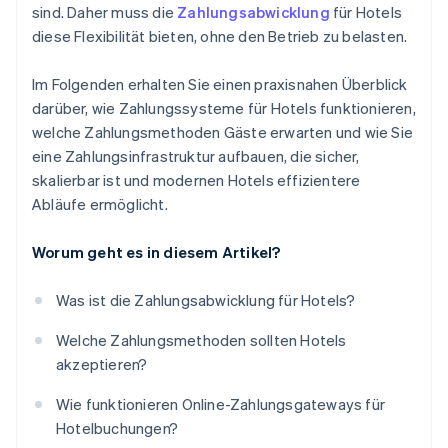
sind. Daher muss die
Zahlungsabwicklung
für Hotels
Schulen Sie Ihre Mitarbeitende im sicheren Umgang
diese Flexibilität bieten, ohne den Betrieb zu belasten.
mit Zahlungen
Erstellen Sie einen Notfallplan für
Im Folgenden erhalten Sie einen praxisnahen Überblick
Zahlungsprobleme
darüber, wie Zahlungssysteme für Hotels funktionieren,
welche Zahlungsmethoden Gäste erwarten und wie Sie
Nutzen Sie mehrschichtige Tools zur
eine Zahlungsinfrastruktur aufbauen, die sicher,
Betrugsprävention
skalierbar ist und modernen Hotels effizientere
Automatisieren, wo es Risiken reduziert
Abläufe ermöglicht.
Machen Sie Gästen das Bezahlen einfach
Worum geht es in diesem Artikel?
Was ist die Zahlungsabwicklung für Hotels?
Welche Zahlungsmethoden sollten Hotels
akzeptieren?
Wie funktionieren Online-Zahlungsgateways für
Hotelbuchungen?