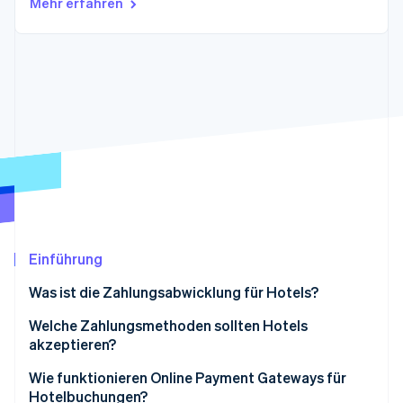
Mehr erfahren
Betrugsprävention
Ecosystem
Atlas
Start-up-Gründung
Partner
Stripe App-Marktplatz
Climate
CO₂-Entnahme
Identity
Online-Identitätsprüfung
Stripe-Sessions 2026
Einführung
Erfahren Sie, wie Stripe Lösungen für die Wirts
Jetzt ansehen
Was ist die Zahlungsabwicklung für Hotels?
Welche Zahlungsmethoden sollten Hotels
akzeptieren?
Kredit- und Debitkarten
Wie funktionieren Online Payment Gateways für
Hotelbuchungen?