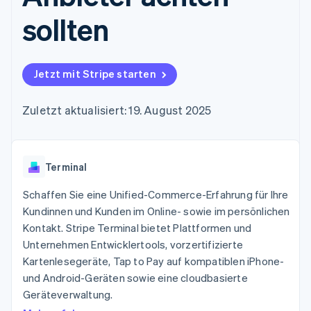
Data Pipeline
Geldmanagement
Marktplatz auf
Zugriff auf mehr als
Datensynchronisierung
sollten
Produkt-Roadmap
Plattformen
Grundlagen der
125
Stripe Sessions
SaaS
Abonnementverwaltung
Terminal
Karriere
Zahlungen vor Ort
Newsroom
So setzen Sie
Authorization
Stripe Press
nutzungsbasierte
Jetzt mit Stripe starten
Boost
Abrechnung um
Nach Branche
Optimierung der
Stablecoin-gestützte
Autorisierungsraten
Zuletzt aktualisiert: 19. August 2025
Karten ausgeben: So
Link
KI-Unternehmen
Kontakt
geht´s
Beschleunigter
Creator Economy
Bereitstellung und
Bezahlvorgang
Gaming
Verwaltung von
Sales-Team
Financial
Bewirtung, Reisen und
Diensten mit Agenten
kontaktieren
Terminal
Connections
Freizeit
Partner werden
Verbundene
Versicherungen
Schaffen Sie eine Unified-Commerce-Erfahrung für Ihre
Medien und
Finanzdaten
Unterhaltung
Kundinnen und Kunden im Online- sowie im persönlichen
Ressourcen
Gemeinnützige
Kontakt. Stripe Terminal bietet Plattformen und
Organisationen
Unternehmen Entwicklertools, vorzertifizierte
Fachdienstleistungen
App-Integrationen
Mehr
Öffentlicher Sektor
Code-Beispiele
Kartenlesegeräte, Tap to Pay auf kompatiblen iPhone-
Product roadmap
Einzelhandel
Entwickler-Blog
und Android-Geräten sowie eine cloudbasierte
Ausblick
API-Status
Geräteverwaltung.
Radar