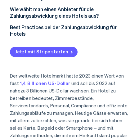
Digital Wallets
Wie wählt man einen Anbieter für die
„Jetzt kaufen, später bezahlen“ ( Buy now, pay later;
Zahlungsabwicklung eines Hotels aus?
BNPL)
Transparente Preisgestaltung
Best Practices bei der Zahlungsabwicklung für
Lastschriftverfahren
Hotels
Unterstützte Zahlungsmethoden
Lokale Zahlungsmethoden
Verwenden Sie Tokenisierung zur Speicherung von
Unterstützung für mehrere Währungen und
Kartendaten
Jetzt mit Stripe starten
Kryptowährung
grenzüberschreitende Zahlungen
Informieren Sie offen über Vorautorisierungen und
System-Integrationen
Reservierungen
Der weltweite Hotelmarkt hatte 2023 einen Wert von
Sicherheit und Compliance
Geben Sie ungenutzte Vorautorisierungen schnell
fast
1,4 Billionen US-Dollar
und soll bis 2032 auf
frei
nahezu 3 Billionen US-Dollar wachsen. Ein Hotel zu
Berichterstattung und Support
betreiben bedeutet, Zimmerbestände,
Führen Sie saubere Aufzeichnungen über jede
Erfahrung im Gastgewerbe
Transaktion
Servicestandards, Personal, Compliance und effiziente
Zahlungsabläufe zu managen. Heutige Gäste erwarten,
Verwenden Sie eindeutige
mit allem zu bezahlen, was sie gerade bei sich haben –
Abrechnungsbezeichnungen
sei es Karte, Bargeld oder Smartphone – und mit
Überwachen Sie Ihre Transaktionsdaten
Zahlungsmethoden, die in ihrem Herkunftsland populär