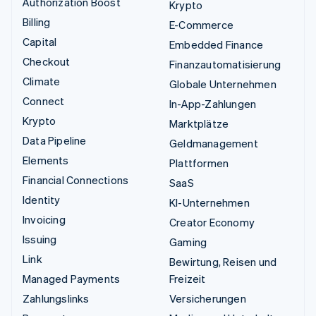
Authorization Boost
Krypto
Billing
E-Commerce
Capital
Embedded Finance
Checkout
Finanzautomatisierung
Climate
Globale Unternehmen
Connect
In-App-Zahlungen
Krypto
Marktplätze
Data Pipeline
Geldmanagement
Elements
Plattformen
Financial Connections
SaaS
Identity
KI-Unternehmen
Invoicing
Creator Economy
Issuing
Gaming
Link
Bewirtung, Reisen und
Managed Payments
Freizeit
Zahlungslinks
Versicherungen