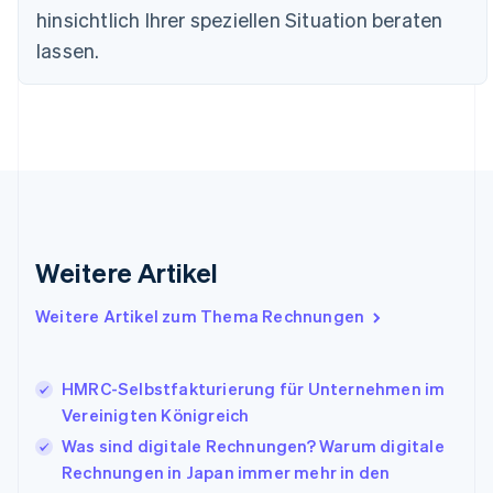
hinsichtlich Ihrer speziellen Situation beraten
简体中文
English
Finnland
lassen.
English
Svenska
Frankreich
Français
English
Gibraltar
English
Griechenland
English
Indien
English
Weitere Artikel
Irland
English
Italien
Weitere Artikel zum Thema Rechnungen
Italiano
English
Japan
日本語
English
HMRC-Selbstfakturierung für Unternehmen im
Kanada
Vereinigten Königreich
English
Français
Was sind digitale Rechnungen? Warum digitale
Kroatien
English
Italiano
Rechnungen in Japan immer mehr in den
Lettland