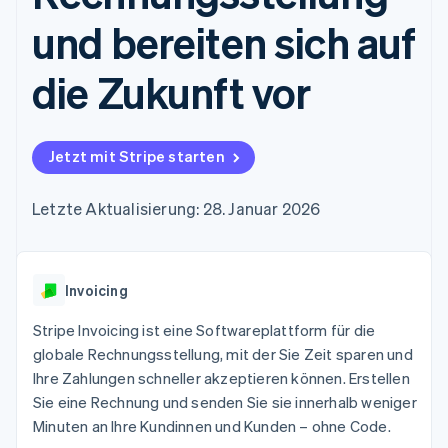
Data Pipeline
Geldmanagement
Marktplatz auf
Zugriff auf mehr als
Datensynchronisierung
und bereiten sich auf
Produkt-Roadmap
Plattformen
Grundlagen der
125
Stripe Sessions
SaaS
Abonnementverwaltung
Terminal
Karriere
die Zukunft vor
Zahlungen vor Ort
Newsroom
So setzen Sie
Authorization
Stripe Press
nutzungsbasierte
Boost
Abrechnung um
Nach Branche
Optimierung der
Stablecoin-gestützte
Autorisierungsraten
Jetzt mit Stripe starten
Karten ausgeben: So
Link
KI-Unternehmen
Kontakt
geht´s
Beschleunigter
Creator Economy
Bereitstellung und
Letzte Aktualisierung: 28. Januar 2026
Bezahlvorgang
Gaming
Verwaltung von
Sales-Team
Financial
Bewirtung, Reisen und
Diensten mit Agenten
kontaktieren
Connections
Freizeit
Partner werden
Verbundene
Versicherungen
Medien und
Finanzdaten
Invoicing
Unterhaltung
Ressourcen
Gemeinnützige
Stripe Invoicing ist eine Softwareplattform für die
Organisationen
globale Rechnungsstellung, mit der Sie Zeit sparen und
Fachdienstleistungen
App-Integrationen
Mehr
Öffentlicher Sektor
Code-Beispiele
Ihre Zahlungen schneller akzeptieren können. Erstellen
Product roadmap
Einzelhandel
Entwickler-Blog
Sie eine Rechnung und senden Sie sie innerhalb weniger
Ausblick
API-Status
Minuten an Ihre Kundinnen und Kunden – ohne Code.
Radar