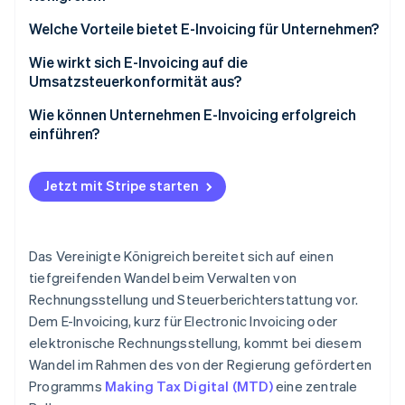
Welche Vorteile bietet E-Invoicing für Unternehmen?
Wie wirkt sich E-Invoicing auf die
Umsatzsteuerkonformität aus?
Wie können Unternehmen E-Invoicing erfolgreich
einführen?
Bilden Sie Ihren aktuellen Prozess ab
Jetzt mit Stripe starten
Holen Sie frühzeitig die Zustimmung anderer
Beteiligter ein
Wählen Sie Technologie, die passt
Das Vereinigte Königreich bereitet sich auf einen
tiefgreifenden Wandel beim Verwalten von
Führen Sie vor der Einführung in großem Umfang
Rechnungsstellung und Steuerberichterstattung vor.
einen Pilotversuch durch
Dem E-Invoicing, kurz für Electronic Invoicing oder
Speichern Sie Datensätze sicher
elektronische Rechnungsstellung, kommt bei diesem
Wandel im Rahmen des von der Regierung geförderten
Programms
Making Tax Digital (MTD)
eine zentrale