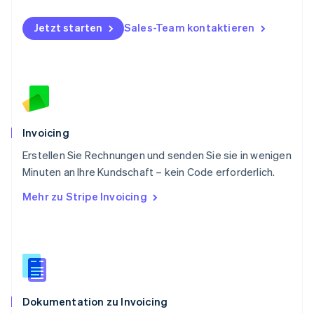
English
Portugal
Jetzt starten
Sales-Team kontaktieren
Português
English
Rumänien
English
Schweden
Svenska
English
Schweiz
Deutsch
Français
Italiano
English
Invoicing
Singapur
English
简体中文
Erstellen Sie Rechnungen und senden Sie sie in wenigen
Slowakei
Minuten an Ihre Kundschaft – kein Code erforderlich.
English
Mehr zu Stripe Invoicing
Slowenien
English
Italiano
Sonderverwaltungsregion Hongkong,
China
English
简体中文
Spanien
Español
English
Dokumentation zu Invoicing
Thailand