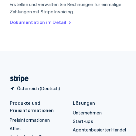
ไทย
English
Erstellen und verwalten Sie Rechnungen für einmalige
Tschechische Republik
Zahlungen mit Stripe Invoicing.
English
Ungarn
Dokumentation im Detail
English
Vereinigte Arabische Emirate
English
Vereinigte Staaten
English
Español
简体中文
Vereinigtes Königreich
English
Zypern
English
Österreich (Deutsch)
Produkte und
Lösungen
Preisinformationen
Unternehmen
Preisinformationen
Start-ups
Atlas
Agentenbasierter Handel