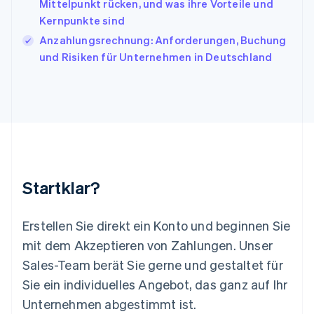
Mittelpunkt rücken, und was ihre Vorteile und
English
Kernpunkte sind
Liechtenstein
Anzahlungsrechnung: Anforderungen, Buchung
Deutsch
English
Litauen
und Risiken für Unternehmen in Deutschland
English
Luxemburg
Français
Deutsch
English
Malaysia
English
简体中文
Malta
English
Mexiko
Startklar?
Español
English
Neuseeland
English
Erstellen Sie direkt ein Konto und beginnen Sie
Niederlande
mit dem Akzeptieren von Zahlungen. Unser
Nederlands
English
Norwegen
Sales-Team berät Sie gerne und gestaltet für
English
Sie ein individuelles Angebot, das ganz auf Ihr
Österreich
Deutsch
English
Unternehmen abgestimmt ist.
Polen