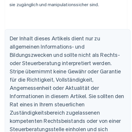
sie zugänglich und manipulationssicher sind.
Der Inhalt dieses Artikels dient nur zu
allgemeinen Informations- und
Australien
Bildungszwecken und sollte nicht als Rechts-
English
Belgien
oder Steuerberatung interpretiert werden.
Nederlands
Français
Deutsch
English
Stripe übernimmt keine Gewähr oder Garantie
Brasilien
für die Richtigkeit, Vollständigkeit,
Português
English
Bulgarien
Angemessenheit oder Aktualität der
English
Informationen in diesem Artikel. Sie sollten den
Dänemark
English
Rat eines in Ihrem steuerlichen
Deutschland
Zuständigkeitsbereich zugelassenen
Deutsch
English
Estland
kompetenten Rechtsbeistands oder von einer
English
Steuerberatungsstelle einholen und sich
Festlandchina