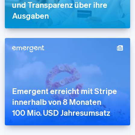
und Transparenz über ihre
English
Irland
Ausgaben
English
Italien
Italiano
English
Japan
日本語
English
Kanada
English
Français
Kroatien
English
Italiano
Lettland
English
Liechtenstein
Deutsch
English
Emergent erreicht mit Stripe
Litauen
innerhalb von 8 Monaten
English
Luxemburg
100 Mio. USD Jahresumsatz
Français
Deutsch
English
Malaysia
English
简体中文
Malta