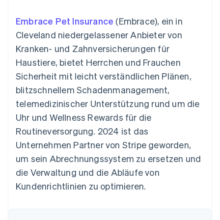
Data Pipeline
Geldmanagement
Marktplatz auf
Zugriff auf mehr als
Datensynchronisierung
Produkt-Roadmap
Plattformen
Grundlagen der
Embrace Pet Insurance
(Embrace), ein in
125
Stripe Sessions
SaaS
Abonnementverwaltung
Terminal
Karriere
Cleveland niedergelassener Anbieter von
Zahlungen vor Ort
Newsroom
So setzen Sie
Kranken- und Zahnversicherungen für
Authorization
Stripe Press
nutzungsbasierte
Boost
Abrechnung um
Haustiere, bietet Herrchen und Frauchen
Nach Branche
Optimierung der
Stablecoin-gestützte
Sicherheit mit leicht verständlichen Plänen,
Autorisierungsraten
Karten ausgeben: So
Link
KI-Unternehmen
Kontakt
geht´s
blitzschnellem Schadenmanagement,
Beschleunigter
Creator Economy
Bereitstellung und
telemedizinischer Unterstützung rund um die
Bezahlvorgang
Gaming
Verwaltung von
Sales-Team
Financial
Bewirtung, Reisen und
Diensten mit Agenten
kontaktieren
Uhr und Wellness Rewards für die
Connections
Freizeit
Partner werden
Verbundene
Versicherungen
Routineversorgung. 2024 ist das
Medien und
Finanzdaten
Unternehmen Partner von Stripe geworden,
Unterhaltung
Ressourcen
Gemeinnützige
um sein Abrechnungssystem zu ersetzen und
Organisationen
die Verwaltung und die Abläufe von
Fachdienstleistungen
App-Integrationen
Mehr
Öffentlicher Sektor
Code-Beispiele
Kundenrichtlinien zu optimieren.
Product roadmap
Einzelhandel
Entwickler-Blog
Ausblick
API-Status
Radar