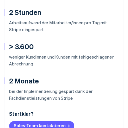
2 Stunden
Arbeitsaufwand der Mitarbeiter/innen pro Tag mit
Stripe eingespart
> 3.600
weniger Kundinnen und Kunden mit fehlgeschlagener
Abrechnung
2 Monate
bei der Implementierung gespart dank der
Fachdienstleistungen von Stripe
Startklar?
Australien
English
Belgien
Sales-Team kontaktieren