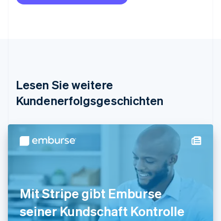
Nederlands
Français
Deutsch
English
Brasilien
Português
English
Bulgarien
English
Dänemark
English
Deutschland
Lesen Sie weitere
Deutsch
English
Estland
Kundenerfolgsgeschichten
English
Festlandchina
简体中文
English
Finnland
English
Svenska
Frankreich
Français
English
Gibraltar
English
Mit Stripe gibt Emburse
Griechenland
English
seiner Kundschaft Kontrolle
Indien