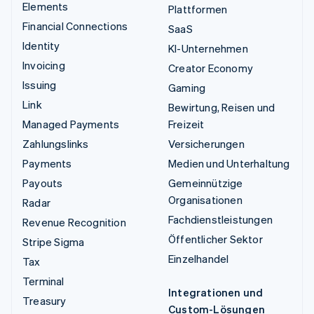
Elements
Plattformen
Financial Connections
SaaS
Identity
KI-Unternehmen
Invoicing
Creator Economy
Issuing
Gaming
Link
Bewirtung, Reisen und
Managed Payments
Freizeit
Zahlungslinks
Versicherungen
Payments
Medien und Unterhaltung
Payouts
Gemeinnützige
Organisationen
Radar
Fachdienstleistungen
Revenue Recognition
Öffentlicher Sektor
Stripe Sigma
Einzelhandel
Tax
Terminal
Integrationen und
Treasury
Custom-Lösungen