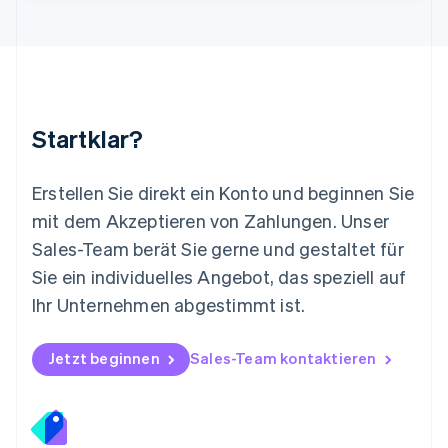
English
Mexiko
Español
English
Neuseeland
English
Niederlande
Nederlands
English
Startklar?
Norwegen
English
Österreich
Erstellen Sie direkt ein Konto und beginnen Sie
Deutsch
English
mit dem Akzeptieren von Zahlungen. Unser
Polen
Sales-Team berät Sie gerne und gestaltet für
English
Portugal
Sie ein individuelles Angebot, das speziell auf
Português
English
Ihr Unternehmen abgestimmt ist.
Rumänien
English
Schweden
Jetzt beginnen
Sales-Team kontaktieren
Svenska
English
Schweiz
Deutsch
Français
Italiano
English
Singapur