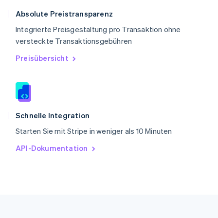
English
简体中文
Slowakei
Absolute Preistransparenz
English
Integrierte Preisgestaltung pro Transaktion ohne
Slowenien
versteckte Transaktionsgebühren
English
Italiano
Sonderverwaltungsregion Hongkong,
Preisübersicht
China
English
简体中文
Spanien
Español
English
Thailand
ไทย
English
Schnelle Integration
Tschechische Republik
Starten Sie mit Stripe in weniger als 10 Minuten
English
Ungarn
API-Dokumentation
English
Vereinigte Arabische Emirate
English
Vereinigte Staaten
English
Español
简体中文
Vereinigtes Königreich
English