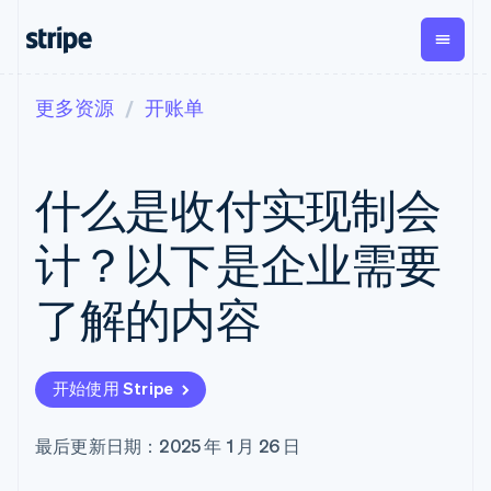
更多资源
开账单
按企业阶段
文档
学习
支付
营收
资金管理
平台
易市
大型企业
Stripe 文档
博客
Payments
Billing
Treasury
初创企业
API 参考文档
客户案例
什么是收付实现制会
在线支付
经常性收入
Con
库与 SDK
指南
企业财务
Managed
Metronome
Stripe Apps
Payments
按用量计费
Global
平台
计？以下是企业需要
备案商家解决
Payouts
Subscriptions
Capi
按应用场景
方案
平
支持
向第三方
订阅管理
Payment links
客户
了解的内容
指南
智能体商务
打款
Invoicing
Trea
加密货币
获取支持
无代码支付
一次性或定期
Capital
平
电子商务
接受线上付款
托管支持方案
企业融资
Checkout
账单
嵌入
嵌入式金融
实施预置结账流程
专业服务
预构建支付界
Crypto
Tax
融服
开始使用 Stripe
财务自动化
构建平台或交易市场
钱包、稳
面
销售税和增值
Iss
全球化企业
管理订阅
定币发行
Elements
税自动化
实体
应用内支付
提供按用量计费
灵活的 UI 组件
和发卡基
Crypto
Revenue
虚拟
最后更新日期：2025 年 1 月 26 日
交易市场
发行稳定币支持的支付卡
Onramp
支付方式
Recognition
础设施
公司
资金管理
通过智能体配置和管理服
可嵌入的
支持 125 种以
会计自动化
平台
务