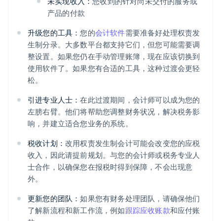
未实现收入：
您收到的针对尚未交付的服务或
产品的付款
升级您的工具：
您的
会计软件
需要准备好处理权责发
生制分录。大多数平台都支持它们，但您可能需要调
整设置。如果您仍在手动管理账簿，现在应该切换到
使用软件了。如果您有合适的工具，这种过渡会更轻
松。
引进专业人士：
在此过渡期间，会计师可以成为您的
左膀右臂。他们将帮助您调整财务状况，解决税务影
阿联酋
响，并建立适合您业务的系统。
English
爱尔兰
税收计划：
改用权责发生制会计可能会改变您的应税
English
收入，因此请提前规划。与您的会计师或税务专业人
爱沙尼亚
士合作，以确保您在报税时得到保障，不会出现意
English
奥地利
外。
Deutsch
English
澳大利亚
更新您的团队：
如果您有财务处理团队，请确保他们
English
了解新流程和新工作流，例如
跟踪应收账款
和应付账
巴西