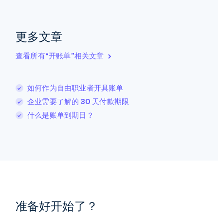
English
Italiano
拉脱维亚
English
更多文章
立陶宛
English
列支敦士登
查看所有“开账单”相关文章
Deutsch
English
卢森堡
Français
Deutsch
English
如何作为自由职业者开具账单
罗马尼亚
企业需要了解的 30 天付款期限
English
马尔他
什么是账单到期日？
English
马来西亚
English
简体中文
美国
English
Español
简体中文
墨西哥
Español
English
挪威
准备好开始了？
English
葡萄牙