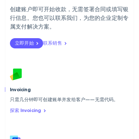
Português
English
创建账户即可开始收款，无需签署合同或填写银
日本
行信息。您也可以联系我们，为您的企业定制专
日本語
English
瑞典
属支付解决方案。
Svenska
English
瑞士
Deutsch
Français
Italiano
English
立即开始
联系销售
塞浦路斯
English
斯洛伐克
English
斯洛文尼亚
English
Italiano
泰国
Invoicing
ไทย
English
希腊
只需几分钟即可创建账单并发给客户——无需代码。
English
探索 Invoicing
西班牙
Español
English
新加坡
English
简体中文
新西兰