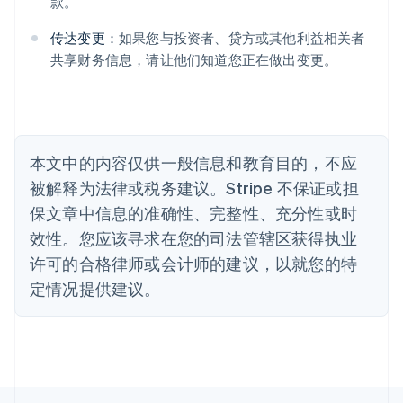
款。
Português
English
保加利亚
传达变更：
如果您与投资者、贷方或其他利益相关者
English
共享财务信息，请让他们知道您正在做出变更。
比利时
Nederlands
Français
Deutsch
English
波兰
English
丹麦
English
本文中的内容仅供一般信息和教育目的，不应
德国
被解释为法律或税务建议。Stripe 不保证或担
Deutsch
English
法国
保文章中信息的准确性、完整性、充分性或时
Français
English
效性。您应该寻求在您的司法管辖区获得执业
芬兰
许可的合格律师或会计师的建议，以就您的特
English
Svenska
定情况提供建议。
荷兰
Nederlands
English
加拿大
English
Français
捷克
English
克罗地亚