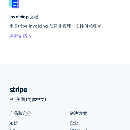
English
匈牙利
English
Invoicing 文档
意大利
用 Stripe Invoicing 创建并管理一次性付款账单。
Italiano
English
印度
探索文档
English
英国
English
直布罗陀
English
中国内地
简体中文
English
中国香港特别行政区
English
简体中文
美国 (简体中文)
产品和定价
解决方案
定价
企业