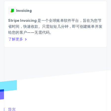
加密货币
上
Stripe Sigma
产品路线图
SaaS
自定义报告
购买
Terminal
Sessions 年度大会
线下支付
Data Pipeline
Invoicing
招聘
数据同步
Authorization
资讯中心
Boost
资源
Stripe Invoicing 是一个全球账单软件平台，旨在为您节
Stripe Press
支付成功率优
按行业
省时间，快速收款。只需短短几分钟，即可创建账单并发
化
应用集成
给您的客户——无需代码。
Link
AI 企业
代码示例
加速结账
创作者经济
开发者博客
了解更多
联系
Financial
游戏
API 状态
Connections
酒店、旅游与休闲
联系销售
关联金融账户
保险
成为合作伙伴
数据
媒体与娱乐
非营利组织
专业服务
公共部门
零售
更多
Product roadmap
了解未来规划
生态系统
Radar
欺诈防范
合作伙伴
Atlas
Stripe App Marketplace
导言
初创企业注册