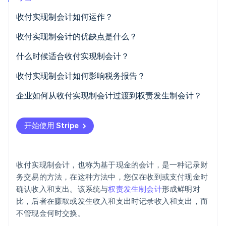
Climate
收付实现制会计如何运作？
碳移除
收付实现制会计的优缺点是什么？
Identity
在线身份验证
什么时候适合收付实现制会计？
收付实现制会计如何影响税务报告？
企业如何从收付实现制会计过渡到权责发生制会计？
Stripe Sessions 2026
了解 Stripe 如何为 AI 构建经济基础设施。
开始使用 Stripe
立即观看
收付实现制会计，也称为基于现金的会计，是一种记录财
务交易的方法，在这种方法中，您仅在收到或支付现金时
确认收入和支出。该系统与
权责发生制会计
形成鲜明对
比，后者在赚取或发生收入和支出时记录收入和支出，而
不管现金何时交换。