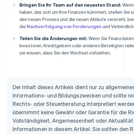
Bringen Sie Ihr Team auf den neuesten Stand:
Wenn 
haben, das sich um Ihre Finanzen kümmert, stellen Sie s
den neuen Prozess und die neuen Abläufe versteht, be
die
Nachverfolgung von Forderungen
und Verbindlich
Teilen Sie die Änderungen mit:
Wenn Sie Finanzdaten
Investoren, Kreditgebern oder anderen Beteiligten teile
Australien
sie wissen, dass Sie den Wechsel vollziehen.
English
Belgien
Nederlands
Français
Deutsch
English
Brasilien
Português
English
Bulgarien
Der Inhalt dieses Artikels dient nur zu allgemeine
English
Informations- und Bildungszwecken und sollte nic
Dänemark
Rechts- oder Steuerberatung interpretiert werden
English
Deutschland
übernimmt keine Gewähr oder Garantie für die Ric
Deutsch
English
Vollständigkeit, Angemessenheit oder Aktualität
Estland
English
Informationen in diesem Artikel. Sie sollten den R
Festlandchina