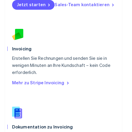
Jetzt starten
Sales-Team kontaktieren
English
Portugal
Português
English
Rumänien
English
Schweden
Svenska
English
Schweiz
Invoicing
Deutsch
Français
Italiano
English
Singapur
Erstellen Sie Rechnungen und senden Sie sie in
English
简体中文
wenigen Minuten an Ihre Kundschaft – kein Code
Slowakei
erforderlich.
English
Mehr zu Stripe Invoicing
Slowenien
English
Italiano
Sonderverwaltungsregion Hongkong,
China
English
简体中文
Spanien
Español
English
Thailand
Dokumentation zu Invoicing
ไทย
English