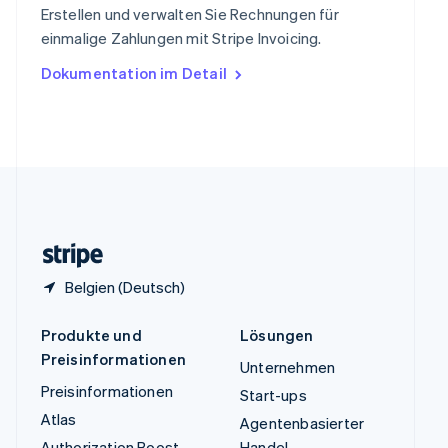
Erstellen und verwalten Sie Rechnungen für
Tschechische Republik
einmalige Zahlungen mit Stripe Invoicing.
English
Ungarn
Dokumentation im Detail
English
Vereinigte Arabische Emirate
English
Vereinigte Staaten
English
Español
简体中文
Vereinigtes Königreich
English
Zypern
English
Belgien (Deutsch)
Produkte und
Lösungen
Preisinformationen
Unternehmen
Preisinformationen
Start-ups
Atlas
Agentenbasierter
Authorization Boost
Handel