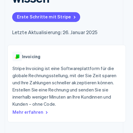
Data Pipeline
Marktplatz auf
Geldmanagement
Zugriff auf mehr als
Datensynchronisierung
Produkt-Roadmap
Grundlagen der
Plattformen
125
Stripe Sessions
Abonnementverwaltung
SaaS
Erste Schritte mit Stripe
Terminal
Karriere
Zahlungen vor Ort
Newsroom
So setzen Sie
Authorization
Stripe Press
nutzungsbasierte
Letzte Aktualisierung: 26. Januar 2025
Boost
Abrechnung um
Nach Branche
Optimierung der
Stablecoin-gestützte
Autorisierungsraten
Karten ausgeben: So
Link
KI-Unternehmen
Kontakt
geht´s
Beschleunigter
Invoicing
Creator Economy
Bereitstellung und
Bezahlvorgang
Gaming
Verwaltung von
Sales-Team
Financial
Bewirtung, Reisen und
Stripe Invoicing ist eine Softwareplattform für die
Diensten mit Agenten
kontaktieren
Connections
Freizeit
Partner werden
globale Rechnungsstellung, mit der Sie Zeit sparen
Verbundene
Versicherungen
und Ihre Zahlungen schneller akzeptieren können.
Medien und
Finanzdaten
Unterhaltung
Erstellen Sie eine Rechnung und senden Sie sie
Ressourcen
Gemeinnützige
innerhalb weniger Minuten an Ihre Kundinnen und
Organisationen
Kunden – ohne Code.
App-Integrationen
Fachdienstleistungen
Mehr
Code-Beispiele
Öffentlicher Sektor
Mehr erfahren
Product roadmap
Entwickler-Blog
Einzelhandel
Ausblick
API-Status
Radar