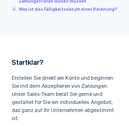
Zahlungsfristen wissen müssen
English
Was ist das Fälligkeitsdatum einer Rechnung?
Liechtenstein
Deutsch
English
Litauen
English
Luxemburg
Français
Deutsch
English
Malaysia
English
简体中文
Malta
Startklar?
English
Mexiko
Español
English
Erstellen Sie direkt ein Konto und beginnen
Neuseeland
Sie mit dem Akzeptieren von Zahlungen.
English
Niederlande
Unser Sales-Team berät Sie gerne und
Nederlands
English
gestaltet für Sie ein individuelles Angebot,
Norwegen
das ganz auf Ihr Unternehmen abgestimmt
English
Österreich
ist.
Deutsch
English
Polen