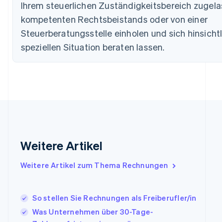
Ihrem steuerlichen Zuständigkeitsbereich zugel
简体中文
English
Finnland
kompetenten Rechtsbeistands oder von einer
English
Svenska
Steuerberatungsstelle einholen und sich hinsichtl
Frankreich
speziellen Situation beraten lassen.
Français
English
Gibraltar
English
Griechenland
English
Indien
English
Irland
English
Italien
Weitere Artikel
Italiano
English
Japan
Weitere Artikel zum Thema Rechnungen
日本語
English
Kanada
English
Français
So stellen Sie Rechnungen als Freiberufler/in
Kroatien
English
Italiano
Was Unternehmen über 30-Tage-
Lettland