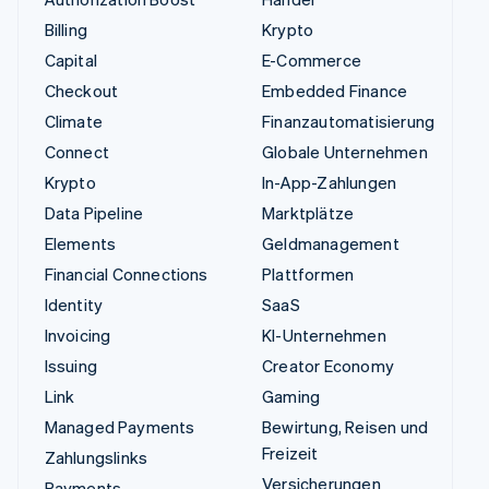
Billing
Krypto
Capital
E-Commerce
Checkout
Embedded Finance
Climate
Finanzautomatisierung
Connect
Globale Unternehmen
Krypto
In-App-Zahlungen
Data Pipeline
Marktplätze
Elements
Geldmanagement
Financial Connections
Plattformen
Identity
SaaS
Invoicing
KI-Unternehmen
Issuing
Creator Economy
Link
Gaming
Managed Payments
Bewirtung, Reisen und
Freizeit
Zahlungslinks
Versicherungen
Payments