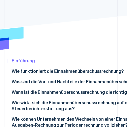
Betrugsprävention
Ecosystem
Atlas
Start-up-Gründung
Partner
Stripe App-Marktplatz
Climate
CO₂-Entnahme
Identity
Online-Identitätsprüfung
Einführung
Wie funktioniert die Einnahmenüberschussrechnung?
Stripe-Sessions 2026
Was sind die Vor- und Nachteile der Einnahmenübersc
Erfahren Sie, wie Stripe Lösungen für die Wir
Jetzt ansehen
Wann ist die Einnahmenüberschussrechnung die richti
Wie wirkt sich die Einnahmenüberschussrechnung auf d
Steuerberichterstattung aus?
Wie können Unternehmen den Wechseln von einer Einn
Ausgaben-Rechnung zur Periodenrechnung vollziehen